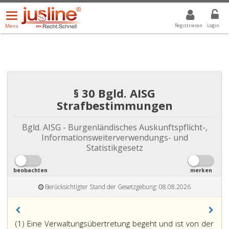
Menü
DROPDOWN: GEWÄHLTER WERT IST ALLE
ALLE
öffnen/schließen
Registrieren
Login
Menü
§ 30 Bgld. AISG
Strafbestimmungen
Bgld. AISG - Burgenländisches Auskunftspflicht-,
Informationsweiterverwendungs- und
Statistikgesetz
beobachten
merken
Berücksichtigter Stand der Gesetzgebung: 08.08.2026
(1) Eine Verwaltungsübertretung begeht und ist von der