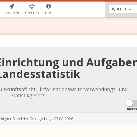
DR
ALLE
Legal.Tech
Über Uns
Hilfe
 Einrichtung und Aufgabe
Landesstatistik
Auskunftspflicht-, Informationsweiterverwendungs- und
Statistikgesetz
merk
chtigter Stand der Gesetzgebung: 07.08.2026