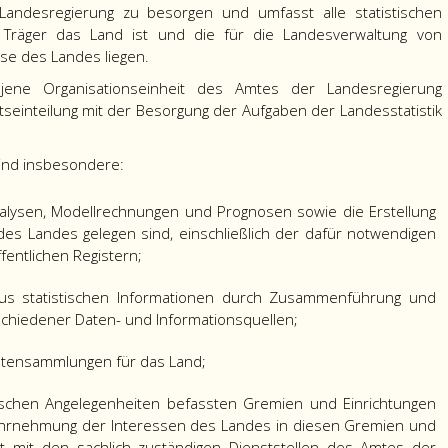
r Landesregierung zu besorgen und umfasst alle statistischen
 Träger das Land ist und die für die Landesverwaltung von
se des Landes liegen.
 jene Organisationseinheit des Amtes der Landesregierung
seinteilung mit der Besorgung der Aufgaben der Landesstatistik
sind insbesondere:
alysen, Modellrechnungen und Prognosen sowie die Erstellung
 des Landes gelegen sind, einschließlich der dafür notwendigen
entlichen Registern;
aus statistischen Informationen durch Zusammenführung und
chiedener Daten- und Informationsquellen;
 Datensammlungen für das Land;
stischen Angelegenheiten befassten Gremien und Einrichtungen
Wahrnehmung der Interessen des Landes in diesen Gremien und
t mit den sachlich zuständigen Dienststellen des Amtes der