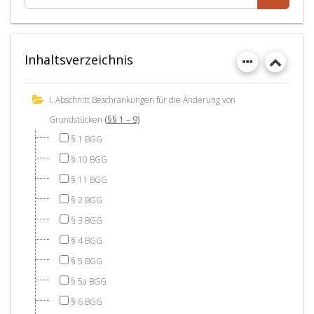
Inhaltsverzeichnis
I. Abschnitt Beschränkungen für die Änderung von
Grundstücken
(§§ 1 – 9)
§ 1 BGG
§ 10 BGG
§ 11 BGG
§ 2 BGG
§ 3 BGG
§ 4 BGG
§ 5 BGG
§ 5a BGG
§ 6 BGG