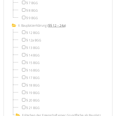
§ 7 BGG
§ 8 BGG
§ 9 BGG
II. Bauplatzerklärung
(§§ 12 – 24a)
§ 12 BGG
§ 12a BGG
§ 13 BGG
§ 14 BGG
§ 15 BGG
§ 16 BGG
§ 17 BGG
§ 18 BGG
§ 19 BGG
§ 20 BGG
§ 21 BGG
Erlöschen der Eigenschaft einer Grundfläche als Bauplatz