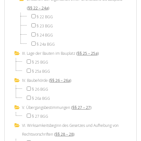
(§§ 22 – 24a)
§ 22 BGG
§ 23 BGG
§ 24 BGG
§ 24a BGG
III. Lage der Bauten im Bauplatz
(§§ 25 – 25a)
§ 25 BGG
§ 25a BGG
IV. Baubehörde
(§§ 26 – 26a)
§ 26 BGG
§ 26a BGG
V. Übergangsbestimmungen
(§§ 27 – 27)
§ 27 BGG
VI. Wirksamkeitsbeginn des Gesetzes und Aufhebung von
Rechtsvorschriften
(§§ 28 – 28)