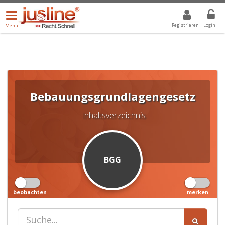
Menü
DROPDOWN: GEWÄHLTER WERT IST ALLE
ALLE
öffnen/schließen
Registrieren
Login
Menü
Bebauungsgrundlagengesetz
Inhaltsverzeichnis
BGG
beobachten
merken