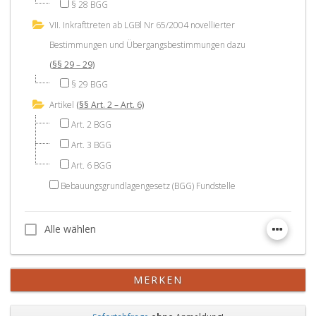
§ 28 BGG
VII. Inkrafttreten ab LGBl Nr 65/2004 novellierter
Bestimmungen und Übergangsbestimmungen dazu
(§§ 29 – 29)
§ 29 BGG
Artikel
(§§ Art. 2 – Art. 6)
Art. 2 BGG
Art. 3 BGG
Art. 6 BGG
Bebauungsgrundlagengesetz (BGG) Fundstelle
Alle wählen
Alle wählen
MERKEN