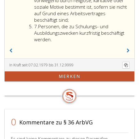
6
Unterschied
vorwiegend durch religiöse, karitative oder
des
soziale Motive bestimmt ist, sofern sie nicht
Alters.
auf Grund eines Arbeitsvertrages
beschäftigt sind;
Ziffer
7.
Personen, die zu Schulungs- und
7
Ausbildungszwecken kurzfristig beschäftigt
werden.
In Kraft seit 07.02.1979 bis 31.12.9999
MERKEN
0
Kommentare zu § 36 ArbVG
Es sind keine Kommentare zu diesen Paragrafen