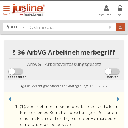
Menü
öffnen/schließen
Registrieren
Login
Menü
DROPDOWN: GEWÄHLTER WERT IST ALLE
ALLE
§ 36 ArbVG Arbeitnehmerbegriff
ArbVG - Arbeitsverfassungsgesetz
beobachten
merken
Berücksichtigter Stand der Gesetzgebung: 07.08.2026
Absatz
(1)
Arbeitnehmer im Sinne des II. Teiles sind alle im
eins
Rahmen eines Betriebes beschäftigten Personen
einschließlich der Lehrlinge und der Heimarbeiter
Arbeitnehmer
ohne Unterschied des Alters.