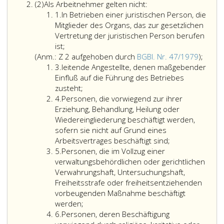
Absatz
im
(2)
Als Arbeitnehmer gelten nicht:
2
Ziffer
Sinne
1.
In Betrieben einer juristischen Person, die
eins
des
Mitglieder des Organs, das zur gesetzlichen
römisch
Vertretung der juristischen Person berufen
II.
ist;
Teiles
Anmer
(Anm.: Z 2 aufgehoben durch
BGBl. Nr. 47/1979
);
Ziffer
sind
Ziffer
3.
leitende Angestellte, denen maßgebender
3
alle
2,
Einfluß auf die Führung des Betriebes
im
aufge
zusteht;
Ziffer
Rahmen
durch
4.
Personen, die vorwiegend zur ihrer
4
eines
Bunde
Erziehung, Behandlung, Heilung oder
Betriebes
Nr. 47
Wiedereingliederung beschäftigt werden,
beschäftigten
aus
sofern sie nicht auf Grund eines
Personen
1979,)
Arbeitsvertrages beschäftigt sind;
Ziffer
einschließlich
5.
Personen, die im Vollzug einer
5
der
verwaltungsbehördlichen oder gerichtlichen
Lehrlinge
Verwahrungshaft, Untersuchungshaft,
und
Freiheitsstrafe oder freiheitsentziehenden
der
vorbeugenden Maßnahme beschäftigt
Heimarbeiter
werden;
Ziffer
ohne
6.
Personen, deren Beschäftigung