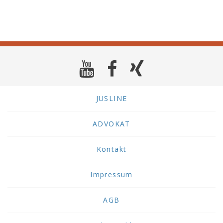
Veröf
ist
der
Zula
bzw.
Regis
zu
höre
JUSLINE
ADVOKAT
Kontakt
Impressum
AGB