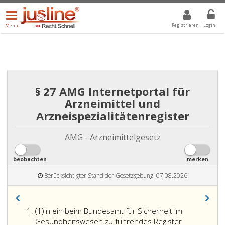
Menü
DROPDOWN: GEWÄHLTER WERT IST ALLE
ALLE
öffnen/schließen
Registrieren
Login
Menü
§ 27 AMG Internetportal für
Arzneimittel und
Arzneispezialitätenregister
AMG - Arzneimittelgesetz
beobachten
merken
Berücksichtigter Stand der Gesetzgebung: 07.08.2026
Absatz
(1)
In ein beim Bundesamt für Sicherheit im
eins
Gesundheitswesen zu führendes Register