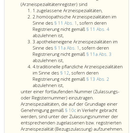
(Arzneispezialitätenregister) sind
Ziffer
1.
zugelassene Arzneispezialitäten,
eins
Ziffer
2.
homöopathische Arzneispezialitäten im
2
Sinne des
§ 11 Abs. 1
, sofern deren
Registrierung nicht gemäß
§ 11 Abs. 4
homöopathische
abzulehnen ist,
Ziffer
Arzneispezialitäten
3.
apothekeneigene Arzneispezialitäten im
3
im
Sinne des
§ 11a Abs. 1
, sofern deren
Sinne
Registrierung nicht gemäß
§ 11a Abs. 3
des
apothekeneigene
abzulehnen ist,
Ziffer
Paragraph
Arzneispezialitäten
4.
traditionelle pflanzliche Arzneispezialitäten
4
11,
im
im Sinne des
§ 12
, sofern deren
Absatz
Sinne
Registrierung nicht gemäß
§ 13 Abs. 2
eins,,
des
traditionelle
abzulehnen ist,
sofern
Paragraph
pflanzliche
unter einer fortlaufenden Nummer (Zulassungs-
deren
11
Arzneispezialitäten
oder Registernummer) einzutragen.
Registrierung
a,
im
Arzneispezialitäten, die auf der Grundlage einer
nicht
Absatz
Sinne
Genehmigung gemäß
§ 10c
in Verkehr gebracht
gemäß
eins,,
des
werden, sind unter der Zulassungsnummer der
Paragraph
sofern
Paragraph
entsprechenden zugelassenen bzw. registrierten
11,
deren
12,,
Arzneispezialität (Bezugszulassung) aufzunehmen.