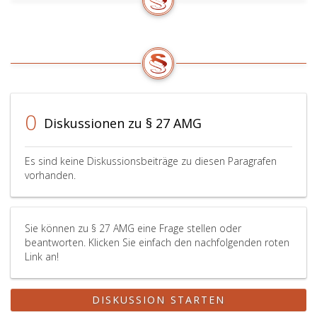
und
19a
Absa
eins
und
2,
die
aus
0
Diskussionen zu § 27 AMG
Phar
erfol
sind,
Es sind keine Diskussionsbeiträge zu diesen Paragrafen
und
vorhanden.
die
Frist
zu
dere
Sie können zu § 27 AMG eine Frage stellen oder
Erfül
beantworten. Klicken Sie einfach den nachfolgenden roten
Link an!
allge
zugän
zu
DISKUSSION STARTEN
veröf
Vor