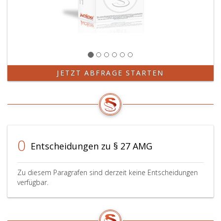
sowi
dere
gene
Ände
und
allfäl
Bedi
JETZT ABFRAGE STARTEN
oder
Aufl
für
die
Zula
nach
0
den
Entscheidungen zu § 27 AMG
Para
18,
Absa
Zu diesem Paragrafen sind derzeit keine Entscheidungen
verfügbar.
3,,
19
Absa
3