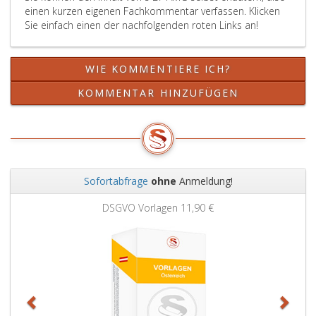
einen kurzen eigenen Fachkommentar verfassen. Klicken
ihrer
Sie einfach einen der nachfolgenden roten Links an!
Erla
allge
zugän
WIE KOMMENTIERE ICH?
zu
veröf
KOMMENTAR HINZUFÜGEN
Weit
hat
das
Bund
für
Siche
Sofortabfrage
ohne
Anmeldung!
im
Zurück
Weit
Gesu
DSGVO Vorlagen
11,90 €
die
gene
Fach
und
die
gene
Gebr