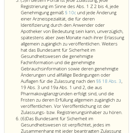
(5)
In diesem Portal ist jede Zulassung, jede
5
für
Verkehr
c,
Registrierung im Sinne des Abs. 1 Z 2 bis 4, jede
Sicherheit
gebracht
sowie
Genehmigung gemäß
§ 10c
und jede Änderung
im
werden,
jede
einer Arzneispezialität, die für deren
Gesundheitswesen
sind
Änderung
Identifizierung durch den Anwender oder
hat
unter
oder
Apotheker von Bedeutung sein kann, unverzüglich,
ein
der
Aufhebung
spätestens aber zwei Monate nach ihrer Erlassung
Internetportal
Zulassungsnummer
einer
allgemein zugänglich zu veröffentlichen. Weiters
für
der
Registrierung
hat das Bundesamt für Sicherheit im
Arzneimittel
entsprechenden
gemäß
Gesundheitswesen die genehmigte
zu
zugelassenen
Absatz
Fachinformation und die genehmigte
betreiben.
bzw.
eins,
Gebrauchsinformation sowie deren genehmigte
Dieses
registrierten
Ziffer
Änderungen und allfällige Bedingungen oder
dient
Arzneispezialität
2
Auflagen für die Zulassung nach den
§§ 18 Abs. 3
,
der
(Bezugszulassung)
bis
19 Abs. 3 und 19a Abs. 1 und 2, die aus
Information
aufzunehmen.
4
Pharmakovigilanzgründen erfolgt sind, und die
der
Diese
einzutragen.
Fristen zu deren Erfüllung allgemein zugänglich zu
Öffentlichkeit
ist
veröffentlichen. Vor Veröffentlichung ist der
und
jedoch
In
Zulassungs- bzw. Registrierungsinhaber zu hören.
Absatz
beteiligter
durch
dies
(6)
Das Bundesamt für Sicherheit im
6
Verkehrskreise
einen
Porta
Gesundheitswesen ist verpflichtet, jedes im
über
Hinweis
ist
Zusammenhang mit jeder beantragten Zulassung