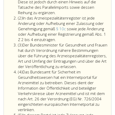
Absatz
Registrierung
sofern
Diese ist jedoch durch einen Hinweis auf die
4,
nicht
deren
Tatsache des Parallelimports sowie dessen
abzulehnen
gemäß
Registrierung
unter
Reihung zu ergänzen.
Absatz
ist,
Paragraph
nicht
einer
(2)
In das Arzneispezialitätenregister ist jede
2
11
gemäß
fortlaufenden
Änderung oder Aufhebung einer Zulassung oder
a,
Paragraph
Nummer
Genehmigung gemäß
§ 10c
sowie jede Änderung
Absatz
13,
(Zulassungs-
oder Aufhebung einer Registrierung
gemäß Abs. 1
3,
Absatz
oder
In
Z 2 bis 4
einzutragen.
Absatz
abzulehnen
2,
Registernummer)
das
(3)
Der Bundesminister für Gesundheit und Frauen
3
ist,
abzulehnen
einzutragen.
Arzneispezialitätenregister
hat durch Verordnung nähere Bestimmungen
ist,
Arzneispezialitäten,
ist
über die Führung des Arzneispezialitätenregisters,
die
jede
Art und Umfang der Eintragungen und über die Art
auf
Änderung
der Veröffentlichung zu erlassen.
Absatz
der
oder
(4)
Das Bundesamt für Sicherheit im
4
Grundlage
Aufhebung
Gesundheitswesen hat ein Internetportal für
einer
einer
Arzneimittel zu betreiben. Dieses dient der
Genehmigung
Zulassung
Information der Öffentlichkeit und beteiligter
gemäß
oder
Verkehrskreise über Arzneimittel und ist mit dem
Paragraph
Genehmigung
nach Art. 26 der Verordnung (EG) Nr. 726/2004
10
gemäß
eingerichteten europäischen Internetportal zu
Das
c,
Paragraph
verlinken.
Absatz
Bundesamt
in
10