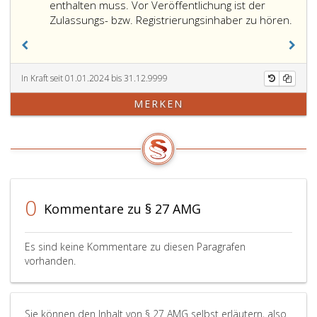
Ände
enthalten muss. Vor Veröffentlichung ist der
einer
Zulassungs- bzw. Registrierungsinhaber zu hören.
Arzne
die
für
dere
In Kraft seit 01.01.2024 bis 31.12.9999
Ident
MERKEN
durc
den
Anwe
oder
Apot
von
Bede
0
Kommentare zu § 27 AMG
sein
kann,
unver
Es sind keine Kommentare zu diesen Paragrafen
spät
vorhanden.
aber
zwei
Mona
Sie können den Inhalt von § 27 AMG selbst erläutern, also
nach