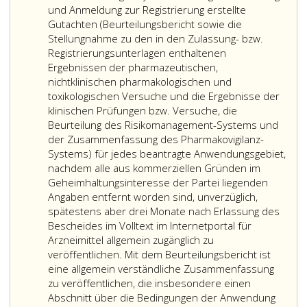
Arzneimittel
auf
jede
und Anmeldung zur Registrierung erstellte
und
die
Zula
Gutachten (Beurteilungsbericht sowie die
ist
Tatsache
jede
Stellungnahme zu den in den Zulassung- bzw.
mit
des
Regis
Registrierungsunterlagen enthaltenen
dem
Parallelimports
im
Ergebnissen der pharmazeutischen,
nach
sowie
Sinn
nichtklinischen pharmakologischen und
Artikel
dessen
des
toxikologischen Versuche und die Ergebnisse der
26,
Reihung
Absa
klinischen Prüfungen bzw. Versuche, die
der
zu
eins,
Beurteilung des Risikomanagement-Systems und
Verordnung
ergänzen.
Ziffe
der Zusammenfassung des Pharmakovigilanz-
(EG)
2
Systems) für jedes beantragte Anwendungsgebiet,
Nr. 726/2004
bis
nachdem alle aus kommerziellen Gründen im
eingerichteten
4,
Geheimhaltungsinteresse der Partei liegenden
europäischen
jede
Angaben entfernt worden sind, unverzüglich,
Internetportal
Gene
spätestens aber drei Monate nach Erlassung des
zu
gem
Bescheides im Volltext im Internetportal für
verlinken.
Para
Arzneimittel allgemein zugänglich zu
10
veröffentlichen. Mit dem Beurteilungsbericht ist
c
eine allgemein verständliche Zusammenfassung
und
zu veröffentlichen, die insbesondere einen
jede
Abschnitt über die Bedingungen der Anwendung