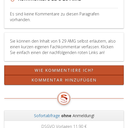
aus
zumindest
einem
Es sind keine Kommentare zu diesen Paragrafen
Vertreter
vorhanden.
jeder
kundgemachten
Ethikkommission
Sie können den Inhalt von § 29 AMG selbst erläutern, also
zusammen
einen kurzen eigenen Fachkommentar verfassen. Klicken
und
Sie einfach einen der nachfolgenden roten Links an!
wählt
aus
seiner
WIE KOMMENTIERE ICH?
Mitte
einen
KOMMENTAR HINZUFÜGEN
Vorsitzenden,
der
die
Plattform
nach
außen
Sofortabfrage
ohne
Anmeldung!
vertritt.
Zurück
Weit
DSGVO Vorlagen
11,90 €