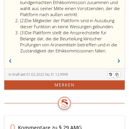
kundgemachten Ethikkommission zusammen und
wählt aus seiner Mitte einen Vorsitzenden, der die
Die
Plattform nach außen vertritt.
Absatz
„Plattform“
(2)
Die Mitglieder der Plattform sind in Ausübung
2
ist
dieser Funktion an keine Weisungen gebunden.
Absatz
ein
(3)
Die Plattform stellt die Ansprechstelle für
3
Gremium
Belange dar, die die Beurteilung klinischer
aller
Prüfungen von Arzneimitteln betreffen und in die
nach
Zuständigkeit der Ethikkommissionen fallen.
Paragraph
32,
Absatz
eins,
In Kraft seit 01.02.2022 bis 31.12.9999
letzter
MERKEN
Satz
kundgemachten
Ethikkommissionen.
Dieses
Gremium
setzt
sich
0
Kommentare zu § 29 AMG