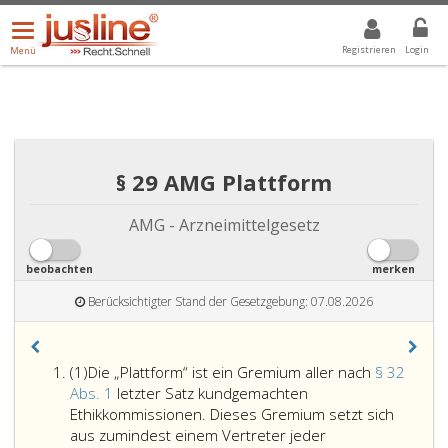
Menü
DROPDOWN: GEWÄHLTER WERT IST ALLE
ALLE
öffnen/schließen
Registrieren
Login
Menü
§ 29 AMG Plattform
AMG - Arzneimittelgesetz
beobachten
merken
Berücksichtigter Stand der Gesetzgebung: 07.08.2026
Absatz
(1)
Die „Plattform“ ist ein Gremium aller nach
§ 32
eins
Abs. 1
letzter Satz kundgemachten
Ethikkommissionen. Dieses Gremium setzt sich
aus zumindest einem Vertreter jeder