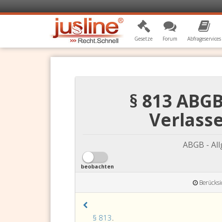
Gesetze
Forum
Abfrageservices
§ 813 ABGB
Verlass
ABGB - Al
beobachten
Berücksi
Paragraph
§ 813
.