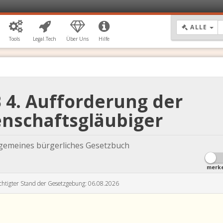
DR
ALLE
Tools
Legal.Tech
Über Uns
Hilfe
 4. Aufforderung der
enschaftsgläubiger
lgemeines bürgerliches Gesetzbuch
merk
chtigter Stand der Gesetzgebung: 06.08.2026