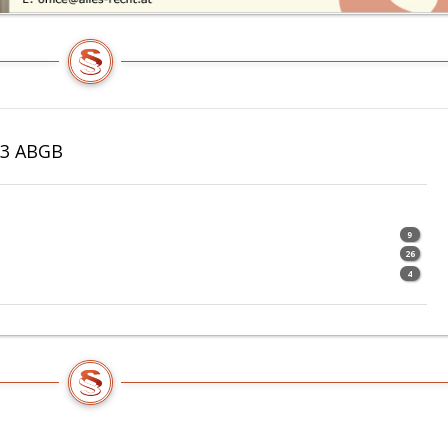
13 ABGB
9
26
4