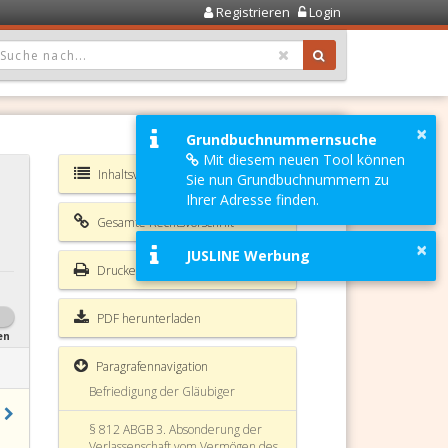
Registrieren
Login
§ 803 ABGB Berechtigung zum
Antritt oder zur Ausschlagung der
OPDOWN: GEWÄHLTER WERT IST ALLE
Erbschaft
§ 804 ABGB
×
§ 805 ABGB
Grundbuchnummernsuche
Mit diesem neuen Tool können
§ 806 ABGB
Inhaltsverzeichnis ABGB
Sie nun Grundbuchnummern zu
Ihrer Adresse finden.
§ 807 ABGB
Gesamte Rechtsvorschrift
§ 808 ABGB
×
JUSLINE Werbung
Drucken
§ 809 ABGB Übertragung des
Erbrechts
PDF herunterladen
§ 810 ABGB 1. Verwaltung
en
Paragrafennavigation
§ 811 ABGB 2. Sicherstellung oder
Befriedigung der Gläubiger
§ 812 ABGB 3. Absonderung der
Verlassenschaft vom Vermögen des