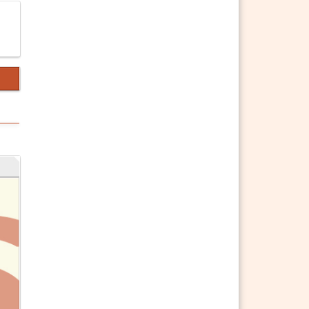
§ 821 ABGB
§ 822 ABGB (weggefallen)
§ 823 ABGB Erbschafts- und
Aneignungsklage