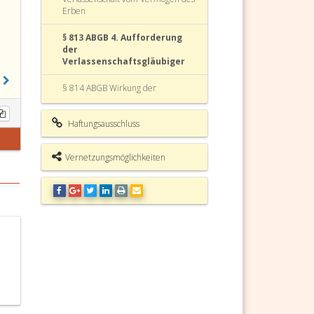
Erben
§ 813 ABGB 4. Aufforderung
der
Verlassenschaftsgläubiger
§ 814 ABGB Wirkung der
Aufforderung oder ihrer
Unterlassung
Haftungsausschluss
§ 815 ABGB
Vernetzungsmöglichkeiten
§ 816 ABGB Testamentsvollstrecker
§ 817 ABGB Nachweis der
Testamentserfüllung
§ 818 ABGB (weggefallen)
§ 819 ABGB Einantwortung
§ 820 ABGB Haftung mehrerer
Erben