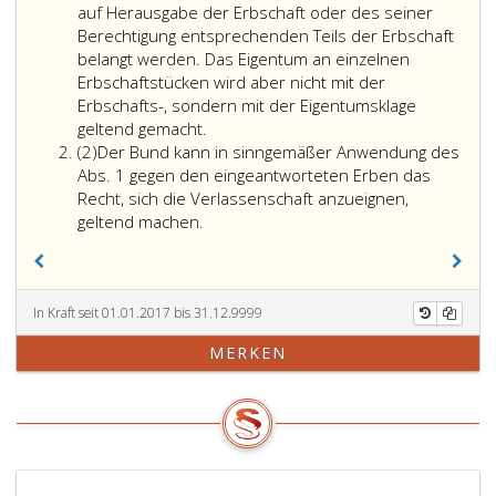
auf Herausgabe der Erbschaft oder des seiner
Berechtigung entsprechenden Teils der Erbschaft
belangt werden. Das Eigentum an einzelnen
Erbschaftstücken wird aber nicht mit der
Erbschafts-, sondern mit der Eigentumsklage
geltend gemacht.
Absatz
(2)
Der Bund kann in sinngemäßer Anwendung des
2
Abs. 1 gegen den eingeantworteten Erben das
Recht, sich die Verlassenschaft anzueignen,
Der
geltend machen.
Bund
kann
in
sinngemäßer
In Kraft seit 01.01.2017 bis 31.12.9999
Anwendung
MERKEN
des
Absatz
eins,
gegen
den
eingeantworteten