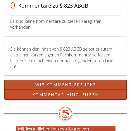
Erben
0
Kommentare zu § 823 ABGB
das
Recht,
sich
Es sind keine Kommentare zu diesen Paragrafen
die
vorhanden.
Verlassenschaft
anzueignen,
geltend
Sie können den Inhalt von § 823 ABGB selbst erläutern,
machen.
also einen kurzen eigenen Fachkommentar verfassen.
Klicken Sie einfach einen der nachfolgenden roten Links
an!
WIE KOMMENTIERE ICH?
KOMMENTAR HINZUFÜGEN