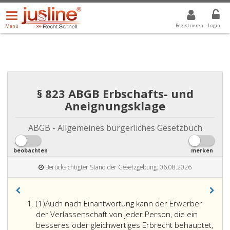
Menü
DROPDOWN: GEWÄHLTER WERT IST ALLE
ALLE
öffnen/schließen
Registrieren
Login
Menü
§ 823 ABGB Erbschafts- und
Aneignungsklage
ABGB - Allgemeines bürgerliches Gesetzbuch
beobachten
merken
Berücksichtigter Stand der Gesetzgebung: 06.08.2026
Absatz
(1)
Auch nach Einantwortung kann der Erwerber
eins
der Verlassenschaft von jeder Person, die ein
besseres oder gleichwertiges Erbrecht behauptet,