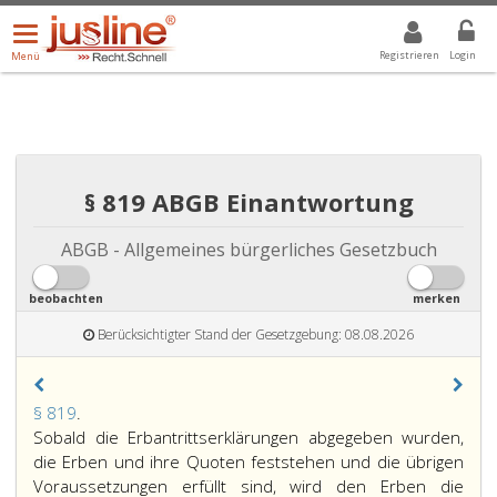
Menü
DROPDOWN: GEWÄHLTER WERT IST ALLE
ALLE
öffnen/schließen
Registrieren
Login
Menü
§ 819 ABGB Einantwortung
ABGB - Allgemeines bürgerliches Gesetzbuch
beobachten
merken
Berücksichtigter Stand der Gesetzgebung: 08.08.2026
Paragraph
§ 819
.
819,
Sobald die Erbantrittserklärungen abgegeben wurden,
die Erben und ihre Quoten feststehen und die übrigen
Voraussetzungen erfüllt sind, wird den Erben die