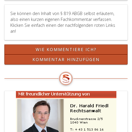
wird
den
Sie können den Inhalt von § 819 ABGB selbst erläutern,
Erben
also einen kurzen eigenen Fachkommentar verfassen.
die
Klicken Sie einfach einen der nachfolgenden roten Links
Erbschaft
an!
eingeantwort
und
die
WIE KOMMENTIERE ICH?
Abhandlung
beendet.
KOMMENTAR HINZUFÜGEN
Die
Erben
haben
ihr
durch
die
Einantwortu
begründetes
Eigentum
an
unbeweglich