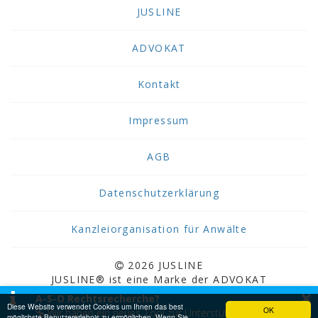
JUSLINE
ADVOKAT
Kontakt
Impressum
AGB
Datenschutzerklärung
Kanzleiorganisation für Anwälte
2026 JUSLINE
JUSLINE® ist eine Marke der ADVOKAT
×
Unternehmensberatung Greiter & Greiter GmbH.
A-S-O Rechtsrecherche?
Diese Website verwendet Cookies um Ihnen das best
OK
Wir haben ein neues Tool zur Unterstützung bei der
möglichste Benutzererlebnis zu ermöglichen. Wenn Sie