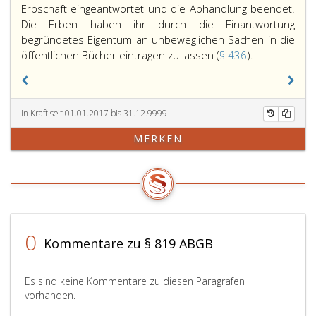
Erbschaft eingeantwortet und die Abhandlung beendet.
Die Erben haben ihr durch die Einantwortung
begründetes Eigentum an unbeweglichen Sachen in die
Sobald
öffentlichen Bücher eintragen zu lassen (
§ 436
).
die
Erbantrittse
abgegeben
In Kraft seit 01.01.2017 bis 31.12.9999
wurden,
die
MERKEN
Erben
und
ihre
Quoten
feststehen
und
0
die
Kommentare zu § 819 ABGB
übrigen
Voraussetzu
Es sind keine Kommentare zu diesen Paragrafen
erfüllt
vorhanden.
sind,