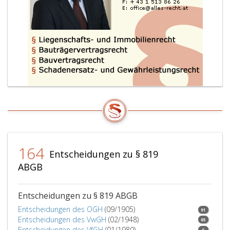
Sachen
in
die
öffentlichen
Bücher
eintragen
zu
lassen
(Paragraph
436,).
164
Entscheidungen zu § 819
ABGB
Entscheidungen zu § 819 ABGB
Entscheidungen des OGH
(09/1905)
91
Entscheidungen des VwGH
(02/1948)
65
Entscheidungen des VfGH
(01/1980)
5