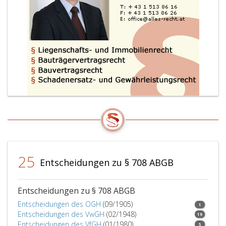
die
gleic
Recht
und
Pflich
die
eine
Vore
oder
Vorv
gege
den
Nach
oder
25
Entscheidungen zu § 708 ABGB
Nach
zuko
(Para
Entscheidungen zu § 708 ABGB
613
Entscheidungen des OGH
(09/1905)
1
und
Entscheidungen des VwGH
(02/1948)
19
652).
Entscheidungen des VfGH
(01/1980)
5