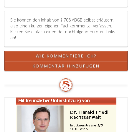
gewis
Zeit
erhält
Sie können den Inhalt von § 708 ABGB selbst erläutern,
hat
also einen kurzen eigenen Fachkommentar verfassen.
gege
Klicken Sie einfach einen der nachfolgenden roten Links
den,
an!
dem
die
Erbsc
WIE KOMMENTIERE ICH?
oder
das
KOMMENTAR HINZUFÜGEN
Vermä
bei
Eintrit
der
Bedin
oder
des
best
Zeitp
zufällt