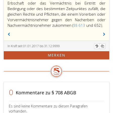
Erbschaft oder das Vermächtnis bei Eintritt der
Bedingung oder des bestimmten Zeitpunktes zufällt, die
gleichen Rechte und Pflichten, die einem Vorerben oder
Vorvermächtnisnehmer gegen den Nacherben oder
Wer
Nachvermächtnisnehmer zukommen (
§§ 613
und 652).
eine
Erbsc
oder
In Kraft seit 01.01.2017 bis 31.12.9999
ein
Vermä
MERKEN
unter
einer
vern
oder
auflö
Bedin
0
oder
Kommentare zu § 708 ABGB
nur
auf
Es sind keine Kommentare zu diesen Paragrafen
eine
vorhanden.