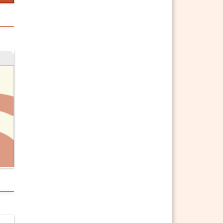
§ 727 ABGB Fälle der gesetzlichen
Erbfolge
§ 728 ABGB