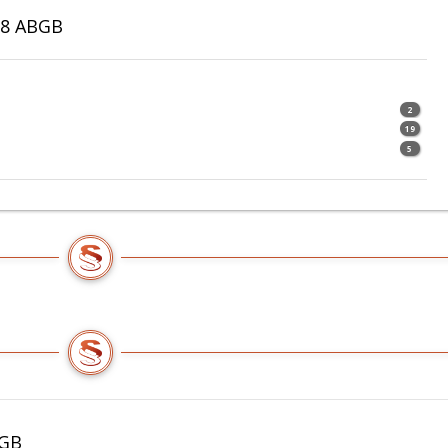
18 ABGB
2
19
5
BGB