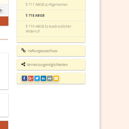
§ 717 ABGB a) Allgemeines
§ 718 ABGB
§ 719 ABGB b) Ausdrücklicher
Widerruf
§ 720 ABGB (weggefallen)
Haftungsausschluss
§ 721 ABGB c) Stillschweigender
Widerruf
Vernetzungsmöglichkeiten
§ 722 ABGB
§ 723 ABGB
§ 724 ABGB d) Vermuteter
Widerruf
§ 725 ABGB 3. durch Verlust der
Angehörigenstellung
§ 726 ABGB 4. durch Ausfall des
eingesetzten Erben