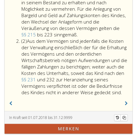
in seinem Bestand zu erhalten und nach
Möglichkeit zu vermehren. Für die Anlegung von
Bargeld und Geld auf Zahlungskonten des Kindes,
den Wechsel der Anlageform und die
Veräußerung von dessen Vermögen gelten die
Die
§§ 215
bis 223 sinngemäß.
Absatz
Eltern
(2)
Aus dem Vermögen sind jedenfalls die Kosten
2
haben
der Verwaltung einschließlich der für die Erhaltung
das
des Vermögens und den ordentlichen
Vermögen
Wirtschaftsbetrieb nötigen Aufwendungen und die
eines
fälligen Zahlungen zu berichtigen; weiter auch die
minderjährigen
Kosten des Unterhalts, soweit das Kind nach den
Kindes
§§ 231
und 232 zur Heranziehung seines
mit
Vermögens verpflichtet ist oder die Bedürfnisse
der
Aus
des Kindes nicht in anderer Weise gedeckt sind.
Sorgfalt
dem
ordentlicher
Vermö
Eltern
sind
zu
jedenfa
In Kraft seit 01.07.2018 bis 31.12.9999
verwalten.
die
MERKEN
Sofern
Kosten