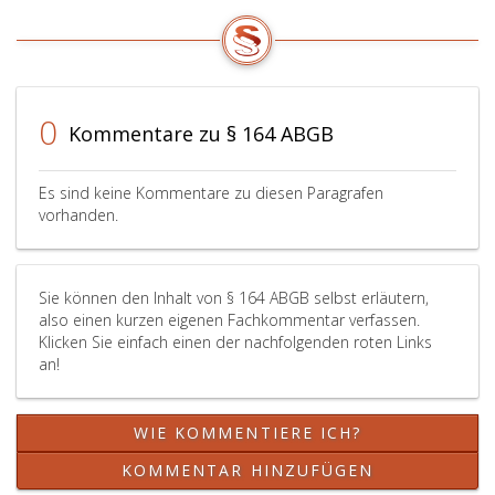
das
der
Wohl
Verwal
des
einschl
Kindes
der
nichts
für
anderes
die
0
Kommentare zu § 164 ABGB
erfordert,
Erhaltu
haben
des
sie
Vermö
Es sind keine Kommentare zu diesen Paragrafen
es
und
vorhanden.
in
den
seinem
ordent
Bestand
Wirtsch
Sie können den Inhalt von § 164 ABGB selbst erläutern,
zu
nötige
also einen kurzen eigenen Fachkommentar verfassen.
erhalten
Aufwe
Klicken Sie einfach einen der nachfolgenden roten Links
und
und
an!
nach
die
Möglichkeit
fälligen
zu
Zahlun
WIE KOMMENTIERE ICH?
vermehren.
zu
Für
bericht
KOMMENTAR HINZUFÜGEN
die
weiter