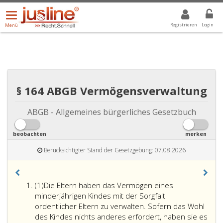
Menü
DROPDOWN: GEWÄHLTER WERT IST ALLE
ALLE
öffnen/schließen
Registrieren
Login
Menü
§ 164 ABGB Vermögensverwaltung
ABGB - Allgemeines bürgerliches Gesetzbuch
beobachten
merken
Berücksichtigter Stand der Gesetzgebung: 07.08.2026
Absatz
(1)
Die Eltern haben das Vermögen eines
eins
minderjährigen Kindes mit der Sorgfalt
ordentlicher Eltern zu verwalten. Sofern das Wohl
des Kindes nichts anderes erfordert, haben sie es