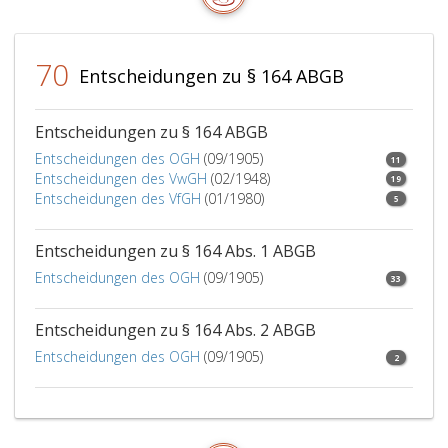
Paragraphen
Bedürf
215
des
bis
Kindes
70
223
nicht
Entscheidungen zu § 164 ABGB
sinngemäß.
in
andere
Entscheidungen zu § 164 ABGB
Weise
gedeck
Entscheidungen des OGH
(09/1905)
11
sind.
Entscheidungen des VwGH
(02/1948)
19
Entscheidungen des VfGH
(01/1980)
5
Entscheidungen zu § 164 Abs. 1 ABGB
Entscheidungen des OGH
(09/1905)
33
Entscheidungen zu § 164 Abs. 2 ABGB
Entscheidungen des OGH
(09/1905)
2