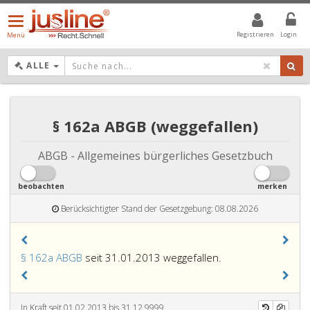
Menü
öffnen/schließen
Registrieren
Login
Menü
DROPDOWN: GEWÄHLTER WERT IST ALLE
ALLE
§ 162a ABGB (weggefallen)
ABGB - Allgemeines bürgerliches Gesetzbuch
beobachten
merken
Berücksichtigter Stand der Gesetzgebung: 08.08.2026
§ 162a ABGB
seit 31.01.2013 weggefallen.
In Kraft seit 01.02.2013 bis 31.12.9999