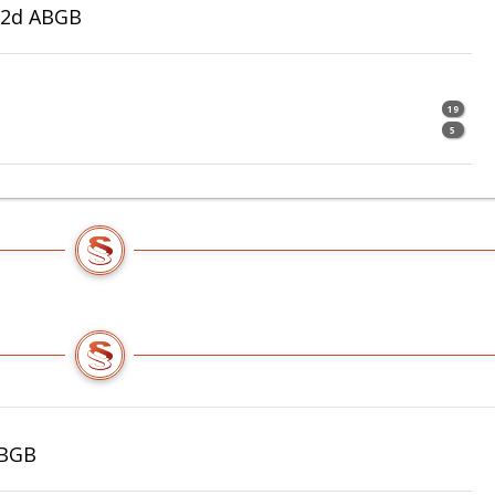
62d ABGB
19
5
ABGB