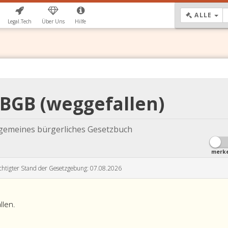
DR
ALLE
Legal.Tech
Über Uns
Hilfe
ABGB (weggefallen)
lgemeines bürgerliches Gesetzbuch
merk
chtigter Stand der Gesetzgebung: 07.08.2026
llen.