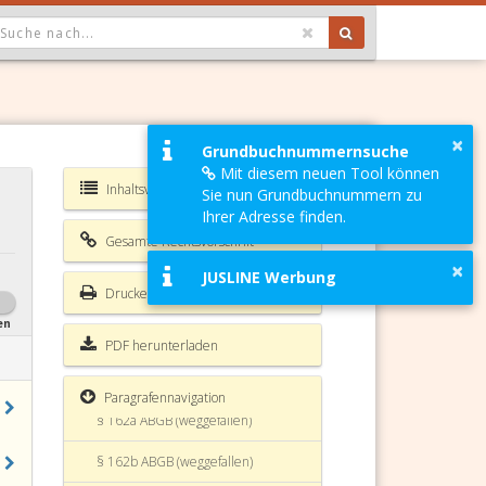
OPDOWN: GEWÄHLTER WERT IST ALLE
§ 158 ABGB Inhalt der Obsorge
§ 159 ABGB Wohlverhaltensgebot
×
Grundbuchnummernsuche
Mit diesem neuen Tool können
§ 159a ABGB (weggefallen)
Inhaltsverzeichnis ABGB
Sie nun Grundbuchnummern zu
Ihrer Adresse finden.
§ 159b ABGB (weggefallen)
Gesamte Rechtsvorschrift
§ 160 ABGB Pflege, Erziehung und
×
JUSLINE Werbung
Bestimmung des Aufenthalts des
Drucken
Kindes
en
§ 161 ABGB
PDF herunterladen
§ 162 ABGB
Paragrafennavigation
§ 162a ABGB (weggefallen)
§ 162b ABGB (weggefallen)