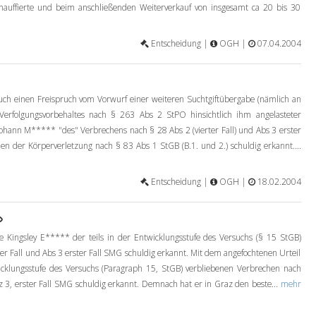
auffierte und beim anschließenden Weiterverkauf von insgesamt ca 20 bis 30
Entscheidung |
OGH |
07.04.2004
uch einen Freispruch vom Vorwurf einer weiteren Suchtgiftübergabe (nämlich an
erfolgungsvorbehaltes nach § 263 Abs 2 StPO hinsichtlich ihm angelasteter
Johann M***** "des" Verbrechens nach § 28 Abs 2 (vierter Fall) und Abs 3 erster
hen der Körperverletzung nach § 83 Abs 1 StGB (B.1. und 2.) schuldig erkannt....
Entscheidung |
OGH |
18.02.2004
Kingsley E***** der teils in der Entwicklungsstufe des Versuchs (§ 15 StGB)
er Fall und Abs 3 erster Fall SMG schuldig erkannt. Mit dem angefochtenen Urteil
icklungsstufe des Versuchs (Paragraph 15, StGB) verbliebenen Verbrechen nach
tz 3, erster Fall SMG schuldig erkannt. Demnach hat er in Graz den beste...
mehr