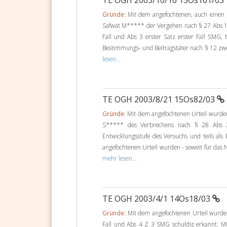
TE OGH 2003/10/16 15Os101/03
Gründe:
Mit dem angefochtenen, auch einen u
Safwat M***** der Vergehen nach § 27 Abs 1 e
Fall und Abs 3 erster Satz erster Fall SMG, 
Bestimmungs- und Beitragstäter nach § 12 zweit
lesen...
TE OGH 2003/8/21 15Os82/03
Gründe:
Mit dem angefochtenen Urteil wurden 
S***** des Verbrechens nach § 28 Abs 2, 
Entwicklungsstufe des Versuchs und teils als B
angefochtenen Urteil wurden - soweit für das 
mehr lesen...
TE OGH 2003/4/1 14Os18/03
Gründe:
Mit dem angefochtenen Urteil wurde 
Fall und Abs 4 Z 3 SMG schuldig erkannt. M