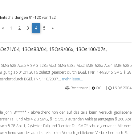
Entscheidungen 91-120 von 122
(
«
1
2
3
4
5
»
c
u
r
Os71/04, 13Os83/04, 15Os9/06x, 13Os100/07s,
r
e
n
 SMG §28 Abs6 A SMG §28a Abs1 SMG §28a Abs2 SMG §28a Abs4 SMG §28b
t
gültig ab 01.01.2016 zuletzt geändert durch BGBl. I Nr. 144/2015 SMG § 28
)
geändert durch BGBl. I Nr. 110/2007...
mehr lesen...
Rechtssatz |
OGH |
16.06.2004
e John B***** - abweichend von der auf das teils beim Versuch gebliebene
3 erster Fall und Abs 4 Z 3 SMG, § 15 StGB lautenden Anklage (entgegen § 260 Abs
ach § 28 Abs 1, 2 (vierter Fall) und 3 erster Fall SMG" schuldig erkannt. Mit dem
weichend von der auf das teils beim Versuch gebliebene Verbrechen nach Pa...