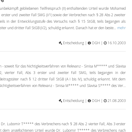
nbekämpft gebliebenen Teilfreispruch (II) enthaltenden Urteil wurde Mohamed
rster und zweiter Fall SMG (I/1) sowie der Verbrechen nach § 28 Abs 2 zweiter
teils in der Entwicklungsstufe des Versuchs nach § 15 StGB, teils begangen als
er und dritter Fall StGB (I/2), schuldig erkannt. Danach hat er den beste...
mehr
Entscheidung |
OGH |
16.10.2003
- soweit für das Nichtigkeitsverfahren von Relevanz - Sinisa M***** und Slavisa
vierter Fall, Abs 3 erster und zweiter Fall SMG, teils begangen in der
eitragstäter nach § 12 dritter Fall StGB (A I bis IV), schuldig erkannt. Mit dem
Nichtigkeitsverfahren von Relevanz - Sinisa M***** und Slavisa S***** des Ver...
Entscheidung |
OGH |
21.08.2003
Dr. Lubomir T***** des Verbrechens nach § 28 Abs 2 vierter Fall, Abs 3 erster
it dem angefochtenen Urteil wurde Dr. Lubomir T***** des Verbrechens nach