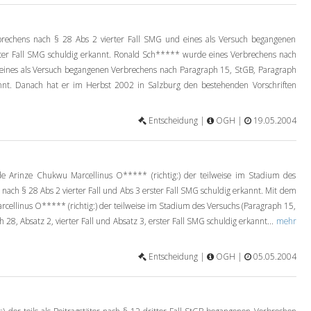
echens nach § 28 Abs 2 vierter Fall SMG und eines als Versuch begangenen
ter Fall SMG schuldig erkannt. Ronald Sch***** wurde eines Verbrechens nach
d eines als Versuch begangenen Verbrechens nach Paragraph 15, StGB, Paragraph
annt. Danach hat er im Herbst 2002 in Salzburg den bestehenden Vorschriften
Entscheidung |
OGH |
19.05.2004
 Arinze Chukwu Marcellinus O***** (richtig:) der teilweise im Stadium des
nach § 28 Abs 2 vierter Fall und Abs 3 erster Fall SMG schuldig erkannt. Mit dem
cellinus O***** (richtig:) der teilweise im Stadium des Versuchs (Paragraph 15,
8, Absatz 2, vierter Fall und Absatz 3, erster Fall SMG schuldig erkannt...
mehr
Entscheidung |
OGH |
05.05.2004