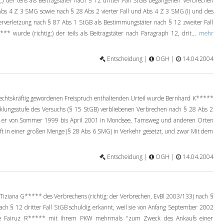
 der teils als Beitragstäter nach § 12 dritter Fall StGB begangenen Verbrechen
 Abs 4 Z 3 SMG sowie nach § 28 Abs 2 vierter Fall und Abs 4 Z 3 SMG (I) und des
erverletzung nach § 87 Abs 1 StGB als Bestimmungstäter nach § 12 zweiter Fall
** wurde (richtig:) der teils als Beitragstäter nach Paragraph 12, drit...
mehr
Entscheidung |
OGH |
14.04.2004
echtskräftig gewordenen Freispruch enthaltenden Urteil wurde Bernhard K*****
cklungsstufe des Versuchs (§ 15 StGB) verbliebenen Verbrechen nach § 28 Abs 2
hat er von Sommer 1999 bis April 2001 in Mondsee, Tamsweg und anderen Orten
ft in einer großen Menge (§ 28 Abs 6 SMG) in Verkehr gesetzt, und zwar Mit dem
Entscheidung |
OGH |
14.04.2004
iziana G***** des Verbrechens (richtig: der Verbrechen, EvBl 2003/133) nach §
nach § 12 dritter Fall StGB schuldig erkannt, weil sie von Anfang September 2002
ie Fairuz R***** mit ihrem PKW mehrmals "zum Zweck des Ankaufs einer