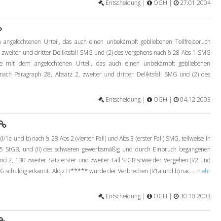
Entscheidung |
OGH |
27.01.2004
ngefochtenen Urteil, das auch einen unbekämpft gebliebenen Teilfreispruch
2 zweiter und dritter Deliktsfall SMG und (2) des Vergehens nach § 28 Abs 1 SMG
de mit dem angefochtenen Urteil, das auch einen unbekämpft gebliebenen
" nach Paragraph 28, Absatz 2, zweiter und dritter Deliktsfall SMG und (2) des
Entscheidung |
OGH |
04.12.2003
1a und b) nach § 28 Abs 2 (vierter Fall) und Abs 3 (erster Fall) SMG, teilweise in
15 StGB, und (II) des schweren gewerbsmäßig und durch Einbruch begangenen
nd 2, 130 zweiter Satz erster und zweiter Fall StGB sowie der Vergehen (I/2 und
SMG schuldig erkannt. Alojz H***** wurde der Verbrechen (I/1a und b) nac...
mehr
Entscheidung |
OGH |
30.10.2003