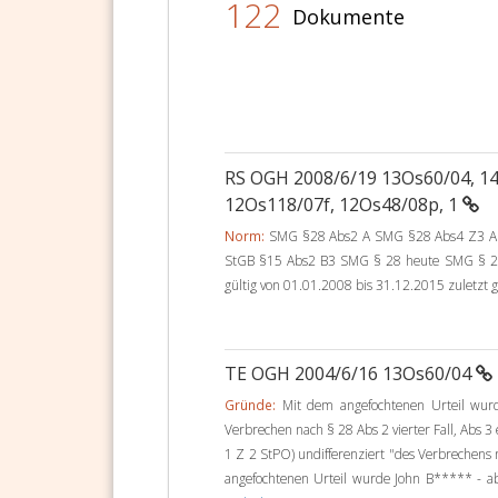
122
Dokumente
RS OGH 2008/6/19 13Os60/04, 14
12Os118/07f, 12Os48/08p, 1
Norm:
SMG §28 Abs2 A SMG §28 Abs4 Z3 A
StGB §15 Abs2 B3 SMG § 28 heute SMG § 28 
gültig von 01.01.2008 bis 31.12.2015 zuletzt 
TE OGH 2004/6/16 13Os60/04
Gründe:
Mit dem angefochtenen Urteil wurd
Verbrechen nach § 28 Abs 2 vierter Fall, Abs 
1 Z 2 StPO) undifferenziert "des Verbrechens n
angefochtenen Urteil wurde John B***** - ab