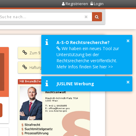
Registrieren
Login
OPDOWN: GEWÄHLTER WERT IST ALLE
×
A-S-O Rechtsrecherche?
Wir haben ein neues Tool zur
Zum § 28a SMG
Unterstützung bei der
Rechtsrecherche veröffentlicht.
Mehr Infos finden Sie hier >>
Haftungsausschluss
×
JUSLINE Werbung