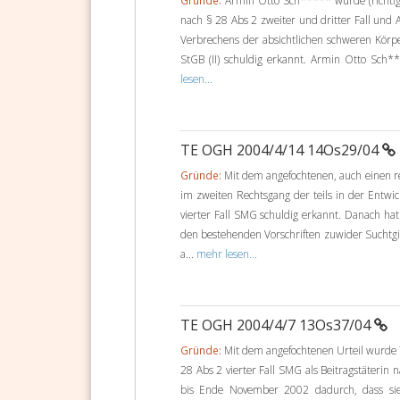
Gründe:
Armin Otto Sch***** wurde (richtig:)
nach § 28 Abs 2 zweiter und dritter Fall und
Verbrechens der absichtlichen schweren Körp
StGB (II) schuldig erkannt. Armin Otto Sch***
lesen...
TE OGH 2004/4/14 14Os29/04
Gründe:
Mit dem angefochtenen, auch einen r
im zweiten Rechtsgang der teils in der Entwi
vierter Fall SMG schuldig erkannt. Danach 
den bestehenden Vorschriften zuwider Suchtgi
a...
mehr lesen...
TE OGH 2004/4/7 13Os37/04
Gründe:
Mit dem angefochtenen Urteil wurde T
28 Abs 2 vierter Fall SMG als Beitragstäterin 
bis Ende November 2002 dadurch, dass s