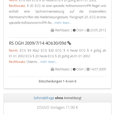
Norm:
ECG §20 ECG § 20 heute ECG § 20 gültig ab 01.01.2002
Rechtssatz:
§ 20 ECG ist eine spezielle Kollisionsnorm/IPR-Regel und
enthält eine Sachnormverweisung auf die (materiellen)
Rechtsvorschriften des Niederlassungsstaats. Paragraph 20, ECG ist eine
spezielle Kollisionsnorm/IPR-Re...
mehr lesen...
Rechtssatz |
OGH |
23.05.2013
RS OGH 2009/7/14 4Ob30/09d
Norm:
ECG §4 Abs2 ECG §20 ECG § 4 heute ECG § 4 gültig ab
01.01.2002 ECG § 20 heute ECG § 20 gültig ab 01.01.2002
Rechtssatz:
Österre...
mehr lesen...
Rechtssatz |
OGH |
14.07.2009
Entscheidungen 1-6 von 6
Sofortabfrage
ohne
Anmeldung!
Zurück
Weit
DSGVO Vorlagen
11,90 €