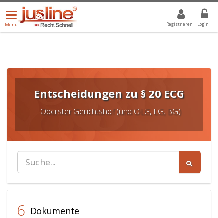
Menü
DROPDOWN: GEWÄHLTER WERT IST ALLE
ALLE
öffnen/schließen
Registrieren
Login
Menü
Entscheidungen zu § 20 ECG
Oberster Gerichtshof (und OLG, LG, BG)
6
Dokumente