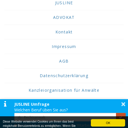
JUSLINE
ADVOKAT
Kontakt
Impressum
AGB
Datenschutzerklärung
Kanzleiorganisation für Anwälte
×
JUSLINE Umfrage
2026 JUSLINE
Welchen Beruf üben Sie aus?
JUSLINE® ist eine Marke der ADVOKAT
Unternehmensberatung Greiter & Greiter GmbH.
Diese Website verwendet Cookies um Ihnen das best
OK
Beispiele: Selbstständiger Architekt, Mitarbeiter einer
möglichste Benutzererlebnis zu ermöglichen. Wenn Sie