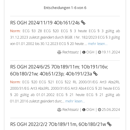
Entscheidungen 1-6 von 6
RS OGH 2024/11/19 4Ob161/24s
Norm:
ECG §3 Z8 ECG §20 ECG § 3 heute ECG § 3 gültig ab
31.12.2023 zuletzt geändert durch BGBl. I Nr. 182/2023 ECG § 3 gültig
von 01.01.2002 bis 30.12.2023 ECG § 20 heute ...
mehr lesen...
Rechtssatz |
OGH |
19.11.2024
RS OGH 2024/6/25 7Ob189/11m; 1Ob191/16v;
6Ob180/21w; 4Ob51/23p; 4Ob191/23a
Norm:
ECG §20 ECG §21 ECG §22 RL 2000/31/EG Art3 Abs2RL
2000/31/EG Art3 Abs3RL 2000/31/EG Art3 Abs4 ECG § 20 heute ECG
§ 20 gültig ab 01.01.2002 ECG § 21 heute ECG § 21 gültig ab
01.01.2016 zuletzt geändert durc...
mehr lesen...
Rechtssatz |
OGH |
25.06.2024
RS OGH 2022/2/2 7Ob189/11m, 6Ob180/21w