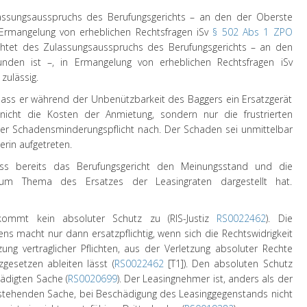
lassungsausspruchs des Berufungsgerichts – an den der Oberste
n Ermangelung von erheblichen Rechtsfragen iSv
§ 502 Abs 1 ZPO
achtet des Zulassungsausspruchs des Berufungsgerichts – an den
nden ist –, in Ermangelung von erheblichen Rechtsfragen iSv
zulässig.
dass er während der Unbenützbarkeit des Baggers ein Ersatzgerät
cht die Kosten der Anmietung, sondern nur die frustrierten
ner Schadensminderungspflicht nach. Der Schaden sei unmittelbar
erin aufgetreten.
ass bereits das Berufungsgericht den Meinungsstand und die
zum Thema des Ersatzes der Leasingraten dargestellt hat.
mmt kein absoluter Schutz zu (RIS-Justiz
RS0022462
). Die
 macht nur dann ersatzpflichtig, wenn sich die Rechtswidrigkeit
ng vertraglicher Pflichten, aus der Verletzung absoluter Rechte
gesetzen ableiten lässt (
RS0022462
[T1]). Den absoluten Schutz
ädigten Sache (
RS0020699
). Der Leasingnehmer ist, anders als der
 stehenden Sache, bei Beschädigung des Leasinggegenstands nicht