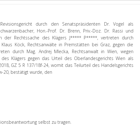
Revisionsgericht durch den Senatspräsidenten Dr. Vogel als
hwarzenbacher, Hon.-Prof. Dr. Brenn, Priv.-Doz. Dr. Rassi und
n der Rechtssache des Klägers J***** P*****, vertreten durch
Klaus Köck, Rechtsanwälte in Premstätten bei Graz, gegen die
reten durch Mag. Andrej Mlecka, Rechtsanwalt in Wien, wegen
 des Klägers gegen das Urteil des Oberlandesgerichts Wien als
18, GZ 5 R 137/18f-24, womit das Teilurteil des Handelsgerichts
w-20, bestätigt wurde, den
isionsbeantwortung selbst zu tragen.