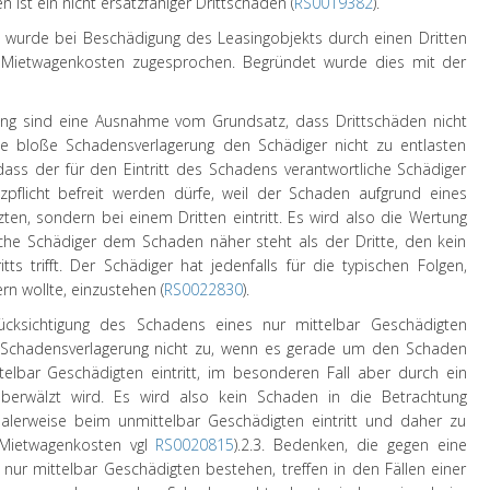
 ist ein nicht ersatzfähiger Drittschaden (
RS0019382
).
2
wurde bei Beschädigung des Leasingobjekts durch einen Dritten
Mietwagenkosten zugesprochen. Begründet wurde dies mit der
ung sind eine Ausnahme vom Grundsatz, dass Drittschäden nicht
ine bloße Schadensverlagerung den Schädiger nicht zu entlasten
ss der für den Eintritt des Schadens verantwortliche Schädiger
zpflicht befreit werden dürfe, weil der Schaden aufgrund eines
zten, sondern bei einem Dritten eintritt. Es wird also die Wertung
he Schädiger dem Schaden näher steht als der Dritte, den kein
ts trifft. Der Schädiger hat jedenfalls für die typischen Folgen,
n wollte, einzustehen (
RS0022830
).
ücksichtigung des Schadens eines nur mittelbar Geschädigten
er Schadensverlagerung nicht zu, wenn es gerade um den Schaden
telbar Geschädigten eintritt, im besonderen Fall aber durch ein
 überwälzt wird. Es wird also kein Schaden in die Betrachtung
alerweise beim unmittelbar Geschädigten eintritt und daher zu
Mietwagenkosten vgl
RS0020815
).
2.3. Bedenken, die gegen eine
nur mittelbar Geschädigten bestehen, treffen in den Fällen einer