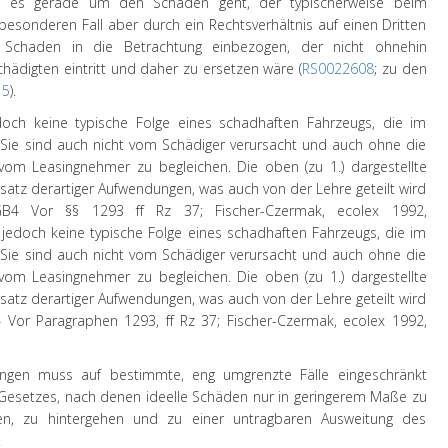
nn es gerade um den Schaden geht, der typischerweise beim
 besonderen Fall aber durch ein Rechtsverhältnis auf einen Dritten
n Schaden in die Betrachtung einbezogen, der nicht ohnehin
ädigten eintritt und daher zu ersetzen wäre (
RS0022608
; zu den
15
).
jedoch keine typische Folge eines schadhaften Fahrzeugs, die im
. Sie sind auch nicht vom Schädiger verursacht und auch ohne die
vom Leasingnehmer zu begleichen. Die oben (zu 1.) dargestellte
satz derartiger Aufwendungen, was auch von der Lehre geteilt wird
GB
4
Vor §§ 1293 ff Rz 37;
Fischer-Czermak
, ecolex 1992,
nd jedoch keine typische Folge eines schadhaften Fahrzeugs, die im
. Sie sind auch nicht vom Schädiger verursacht und auch ohne die
vom Leasingnehmer zu begleichen. Die oben (zu 1.) dargestellte
satz derartiger Aufwendungen, was auch von der Lehre geteilt wird
Vor Paragraphen 1293, ff Rz 37; Fischer-Czermak, ecolex 1992,
ndungen muss auf bestimmte, eng umgrenzte Fälle eingeschränkt
Gesetzes, nach denen ideelle Schäden nur in geringerem Maße zu
en, zu hintergehen und zu einer untragbaren Ausweitung des
.