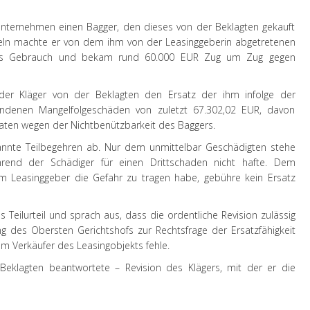
unternehmen einen Bagger, den dieses von der Beklagten gekauft
eln machte er von dem ihm von der Leasinggeberin abgetretenen
ses Gebrauch und bekam rund 60.000 EUR Zug um Zug gegen
 der
Kläger
von der Beklagten den Ersatz der ihm infolge der
andenen Mangelfolgeschäden von zuletzt 67.302,02 EUR, davon
raten wegen der Nichtbenützbarkeit des Baggers.
annte Teilbegehren ab. Nur dem unmittelbar Geschädigten stehe
rend der Schädiger für einen Drittschaden nicht hafte. Dem
m Leasinggeber die Gefahr zu tragen habe, gebühre kein Ersatz
s Teilurteil und sprach aus, dass die ordentliche Revision zulässig
ung des Obersten Gerichtshofs zur Rechtsfrage der Ersatzfähigkeit
em Verkäufer des Leasingobjekts fehle.
 Beklagten beantwortete –
Revision
des Klägers, mit der er die