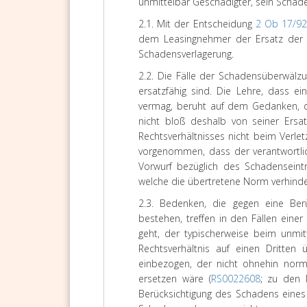
unmittelbar Geschädigter, sein Schaden
2.1. Mit der Entscheidung
2 Ob 17/9
dem Leasingnehmer der Ersatz der 
Schadensverlagerung.
2.2. Die Fälle der Schadensüberwälz
ersatzfähig sind. Die Lehre, dass e
vermag, beruht auf dem Gedanken, da
nicht bloß deshalb von seiner Ersat
Rechtsverhältnisses nicht beim Verlet
vorgenommen, dass der verantwortlic
Vorwurf bezüglich des Schadenseintrit
welche die übertretene Norm verhinder
2.3. Bedenken, die gegen eine Ber
bestehen, treffen in den Fällen ein
geht, der typischerweise beim unmit
Rechtsverhältnis auf einen Dritten
einbezogen, der nicht ohnehin norm
ersetzen wäre (
RS0022608
; zu den 
Berücksichtigung des Schadens eines 