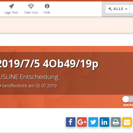
DR
ALLE
Legal.Tech
Über Uns
Hilfe
2019/7/5 4Ob49/19p
USLINE Entscheidung
Veröffentlicht am 05.07.2019
merk