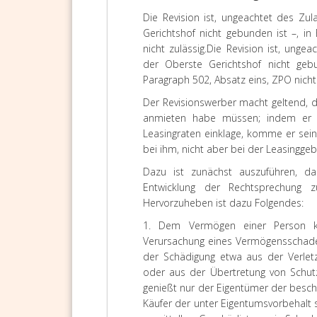
Die Revision ist, ungeachtet des Zu
Gerichtshof nicht gebunden ist –, i
nicht zulässig
.
Die Revision ist, unge
der Oberste Gerichtshof nicht gebu
Paragraph 502, Absatz eins, ZPO nicht 
Der Revisionswerber macht geltend, 
anmieten habe müssen; indem er ni
Leasingraten einklage, komme er sei
bei ihm, nicht aber bei der Leasinggeb
Dazu ist zunächst auszuführen, d
Entwicklung der Rechtsprechung 
Hervorzuheben ist dazu Folgendes:
1. Dem Vermögen einer Person ko
Verursachung eines Vermögensschadens
der Schädigung etwa aus der Verletzu
oder aus der Übertretung von Schutz
genießt nur der Eigentümer der besch
Käufer der unter Eigentumsvorbehalt