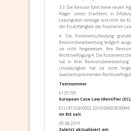
3.3. Die Revision führt keine neuen A
Kläger seines Erachtens in Erfüllun
Leasingraten einklage und nicht die K
der Ersatzfähigkeit der frustrierten Le
4. Die Kostenentscheidung gründ
Revisionsbeantwortung lediglich ausgef
sie nicht hingewiesen. Ihre Revis
Rechtsverfolgung.
4. Die Kostenentsche
hat in ihrer Revisionsbeantwortung l
Unzulässigkeit hat sie nicht hing
zweckentsprechenden Rechtsverfolgun
Textnummer
E125709
European Case Law Identifier (ECL
ECLI:AT:OGH0002:2019:0040OB00049.
Im RIS seit
05.08.2019
Zuletzt aktualisiert am