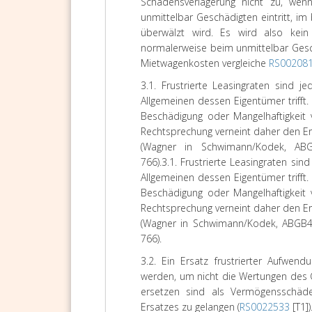
Schadensverlagerung nicht zu, we
unmittelbar Geschädigten eintritt, im
überwälzt wird. Es wird also kei
normalerweise beim unmittelbar Gesch
Mietwagenkosten vergleiche
RS00208
3.1. Frustrierte Leasingraten sind 
Allgemeinen dessen Eigentümer trifft
Beschädigung oder Mangelhaftigkeit 
Rechtsprechung verneint daher den Er
(
Wagner
in
Schwimann/Kodek
, AB
766).
3.1. Frustrierte Leasingraten si
Allgemeinen dessen Eigentümer trifft
Beschädigung oder Mangelhaftigkeit 
Rechtsprechung verneint daher den Er
(Wagner in Schwimann/Kodek, ABGB4 
766).
3.2. Ein Ersatz frustrierter Aufwe
werden, um nicht die Wertungen des 
ersetzen sind als Vermögensschäd
Ersatzes zu gelangen (
RS0022533
[T1])