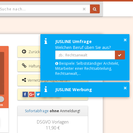
OPDOWN: GEWÄHLTER WERT IST ALLE
×
JUSLINE Umfrage
Welchen Beruf üben Sie aus?
Zurück
Beispiele: Selbstständiger Architekt,
Haftungsausschluss
Mitarbeiter einer Rechtsabteilung,
Rechtsanwalt,...
Vernetzungsmöglichkeiten
×
JUSLINE Werbung
en
Sofortabfrage
ohne
Anmeldung!
Zurück
Weiter
DSGVO Vorlagen
Grundbuchauszug
11,90 €
11,90 €