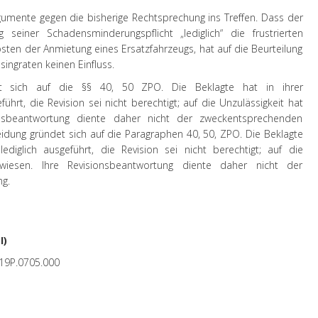
rgumente gegen die bisherige Rechtsprechung ins Treffen. Dass der
g seiner Schadensminderungspflicht „lediglich“ die frustrierten
osten der Anmietung eines Ersatzfahrzeugs, hat auf die Beurteilung
asingraten keinen Einfluss.
et sich auf die §§ 40, 50 ZPO. Die Beklagte hat in ihrer
ührt, die Revision sei nicht berechtigt; auf die Unzulässigkeit hat
ionsbeantwortung diente daher nicht der zweckentsprechenden
idung gründet sich auf die Paragraphen 40, 50, ZPO. Die Beklagte
ediglich ausgeführt, die Revision sei nicht berechtigt; auf die
ewiesen. Ihre Revisionsbeantwortung diente daher nicht der
g.
I)
19P.0705.000