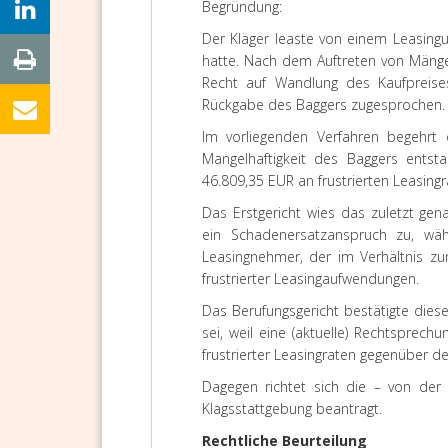
Begründung:
Der Kläger leaste von einem Leasing
hatte. Nach dem Auftreten von Mäng
Recht auf Wandlung des Kaufprei
Rückgabe des Baggers zugesprochen.
Im vorliegenden Verfahren begehrt
Mangelhaftigkeit des Baggers entst
46.809,35 EUR an frustrierten Leasing
Das
Erstgericht
wies das zuletzt gen
ein Schadenersatzanspruch zu, wäh
Leasingnehmer, der im Verhältnis zu
frustrierter Leasingaufwendungen.
Das
Berufungsgericht
bestätigte diese
sei, weil eine (aktuelle) Rechtsprech
frustrierter Leasingraten gegenüber d
Dagegen richtet sich die – von der
Klagsstattgebung beantragt.
Rechtliche Beurteilung