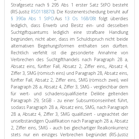
Strafgesetz nach § 295 Abs 1 erster Satz StPO besteht
(RIS-Justiz
RS0118870
). Die Kostenentscheidung beruht auf
§ 390a Abs 1 StPO
.
Aus
13 Os 168/08t
folgt überdies
lediglich, dass Erwerb und Besitz ein- und desselben
Suchtgiftquantums lediglich eine strafbare Handlung
begründen, nicht aber, dass im Schuldspruch nicht beide
alternativen Begehungsformen enthalten sein dürften.
Rechtlich verfehlt ist die gesonderte Annahme von
Verbrechen des Suchtgifthandels nach Paragraph 28 a,
Absatz eins, fünfter Fall, Absatz 2, Ziffer eins,, Absatz 4,
Ziffer 3, SMG (römisch eins) und Paragraph 28, Absatz eins,
fünfter Fall, Absatz 2, Ziffer eins, SMG (römisch zwei), weil
Paragraph 28 a, Absatz 4, Ziffer 3, SMG - vergleichbar dem
für wert- und schadensqualifizierte Delikte geltenden
Paragraph 29, StGB - zu einer Subsumtionseinheit führt,
sodass Paragraph 28 a, Absatz eins, SMG, nach Paragraph
28 a, Absatz 4, Ziffer 3, SMG qualifiziert - ungeachtet der
unselbständigen Qualifikation nach Paragraph 28 a, Absatz
2, Ziffer eins, SMG - auch bei gleichartiger Realkonkurrenz
stets nur ein einziges Verbrechen begründet (RIS-Justiz