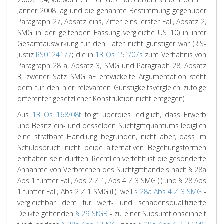
Jänner 2008 lag und die genannte Bestimmung gegenüber
Paragraph 27, Absatz eins, Ziffer eins, erster Fall, Absatz 2,
SMG in der geltenden Fassung vergleiche US 10) in ihrer
Gesamtauswirkung für den Täter nicht günstiger war (RIS-
Justiz
RS0124177
; die in
13 Os 151/07s
zum Verhältnis von
Paragraph 28 a, Absatz 3, SMG und Paragraph 28, Absatz
3, zweiter Satz SMG aF entwickelte Argumentation steht
dem für den hier relevanten Günstigkeitsvergleich zufolge
differenter gesetzlicher Konstruktion nicht entgegen).
Aus
13 Os 168/08t
folgt überdies lediglich, dass Erwerb
und Besitz ein- und desselben Suchtgiftquantums lediglich
eine strafbare Handlung begründen, nicht aber, dass im
Schuldspruch nicht beide alternativen Begehungsformen
enthalten sein dürften. Rechtlich verfehlt ist die gesonderte
Annahme von Verbrechen des Suchtgifthandels nach § 28a
Abs 1 fünfter Fall, Abs 2 Z 1, Abs 4 Z 3 SMG (I) und § 28 Abs
1 fünfter Fall, Abs 2 Z 1 SMG (II), weil
§ 28a Abs 4 Z 3 SMG
-
vergleichbar dem für wert- und schadensqualifizierte
Delikte geltenden
§ 29 StGB
- zu einer Subsumtionseinheit