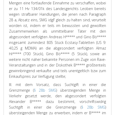
Mengen eine fortlaufende Einnahme zu verschaffen, wobei
er zu 11 Hv 134/01k des Landesgerichts Leoben bereits
wegen strafbarer Handlungen, die jenen nach Paragraph
28 a, Absatz eins, SMG idgF gleich zu halten sind, verurteilt
worden ist, indem er teils im bewussten und gewollten
Zusammenwirken als unmittelbarer Täter mit den
abgesondert verfolgten Andreas H***** und Gino Bö*****
insgesamt zumindest 805 Stück Ecstasy-Tabletten (US 9:
40,25 g MDMA) an die abgesondert verfolgten Almaz
Hi***** (700 Stück), Gino Bö***** (5 Stück), sowie an
weitere nicht näher bekannte Personen im Zuge von Rave-
Veranstaltungen und in der Diskothek B***** größtenteils
gewinnbringend verkaufte und teils unentgeltlich bzw zum
Einkaufspreis zur Verfügung stellte;
III. mit dem Vorsatz, dass Suchtgift in einer die
Grenzmenge (
§ 28b SMG
) übersteigenden Menge in
Verkehr gesetzt werde, den abgesondert verfolgten
Alexander B***** dazu bestimmt, vorschriftswidrig
Suchtgift in einer die Grenzmenge (
§ 28b SMG
)
übersteigenden Menge zu erwerben, indem er B***** im