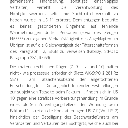
gemeinsame Finanzierung, sonstiges einschlägiges
Verhalten) verfehlt. Die Verantwortung des
Nichtigkeitswerbers, selbst nie Suchtmittel verkauft zu
haben, wurde in US 11 erörtert. Dem entgegen bedurfte
es keines gesonderten Eingehens auf fehlende
Wahrnehmungen dritter Personen (etwa des Zeugen
Hi*****) zur eigenen Verkaufstätigkeit des Angeklagten. Im
Übrigen ist auf die Gleichwertigkeit der Täterschaftsformen
des Paragraph 12, StGB zu verweisen (Fabrizy, StPO10
Paragraph 281, Rz 69).
Die materiellrechtlichen Rügen (Z 9 lit a und 10) halten
nicht - wie prozessual erforderlich (Ratz, WK-StPO § 281 Rz
584) - am Tatsachensubstrat der angefochtenen
Entscheidung fest: Die angeblich fehlenden Feststellungen
zur subjektiven Tatseite beim Faktum III. finden sich in US
10; gegen eine straflose Vorbereitungshandlung im Grunde
eines bloßen Zurverfügungstellens der Wohnung beim
Faktum I.1. streiten die Konstatierungen US 7 f (iVm US 2)
hinsichtlich der Beteiligung des Beschwerdeführers am
Verarbeiten und Verkaufen des Suchtgifts, welche auch bei