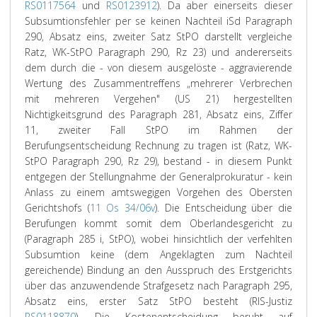
RS0117564
und
RS0123912
). Da aber einerseits dieser
Subsumtionsfehler per se keinen Nachteil iSd Paragraph
290, Absatz eins, zweiter Satz StPO darstellt vergleiche
Ratz, WK-StPO Paragraph 290, Rz 23) und andererseits
dem durch die - von diesem ausgelöste - aggravierende
Wertung des Zusammentreffens „mehrerer Verbrechen
mit mehreren Vergehen" (US 21) hergestellten
Nichtigkeitsgrund des Paragraph 281, Absatz eins, Ziffer
11, zweiter Fall StPO im Rahmen der
Berufungsentscheidung Rechnung zu tragen ist (Ratz, WK-
StPO Paragraph 290, Rz 29), bestand - in diesem Punkt
entgegen der Stellungnahme der Generalprokuratur - kein
Anlass zu einem amtswegigen Vorgehen des Obersten
Gerichtshofs (
11 Os 34/06v
). Die Entscheidung über die
Berufungen kommt somit dem Oberlandesgericht zu
(Paragraph 285 i, StPO), wobei hinsichtlich der verfehlten
Subsumtion keine (dem Angeklagten zum Nachteil
gereichende) Bindung an den Ausspruch des Erstgerichts
über das anzuwendende Strafgesetz nach Paragraph 295,
Absatz eins, erster Satz StPO besteht (RIS-Justiz
RS0118870
). Die Kostenentscheidung beruht auf