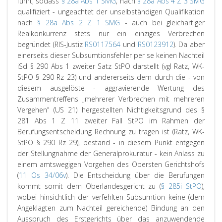
führt, sodass
§ 28a Abs 1 SMG
, nach
§ 28a Abs 4 Z 3 SMG
qualifiziert - ungeachtet der unselbständigen Qualifikation
nach
§ 28a Abs 2 Z 1 SMG
- auch bei gleichartiger
Realkonkurrenz stets nur ein einziges Verbrechen
begründet (RIS-Justiz
RS0117564
und
RS0123912
). Da aber
einerseits dieser Subsumtionsfehler per se keinen Nachteil
iSd § 290 Abs 1 zweiter Satz StPO darstellt (vgl Ratz, WK-
StPO § 290 Rz 23) und andererseits dem durch die - von
diesem ausgelöste - aggravierende Wertung des
Zusammentreffens „mehrerer Verbrechen mit mehreren
Vergehen" (US 21) hergestellten Nichtigkeitsgrund des §
281 Abs 1 Z 11 zweiter Fall StPO im Rahmen der
Berufungsentscheidung Rechnung zu tragen ist (Ratz, WK-
StPO § 290 Rz 29), bestand - in diesem Punkt entgegen
der Stellungnahme der Generalprokuratur - kein Anlass zu
einem amtswegigen Vorgehen des Obersten Gerichtshofs
(
11 Os 34/06v
). Die Entscheidung über die Berufungen
kommt somit dem Oberlandesgericht zu (
§ 285i StPO
),
wobei hinsichtlich der verfehlten Subsumtion keine (dem
Angeklagten zum Nachteil gereichende) Bindung an den
Ausspruch des Erstgerichts über das anzuwendende