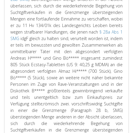
überlassen, sich durch die wiederkehrende Begehung von
Suchtgiftverkäufen in die Grenzmenge übersteigenden
Mengen eine fortlaufende Einnahme zu verschaffen, wobei
er zu 11 Hv 134/01k des Landesgerichts Leoben bereits
wegen strafbarer Handlungen, die jenen nach
§ 28a Abs 1
SMG
idgF gleich zu halten sind, verurteilt worden ist, indem
er teils im bewussten und gewollten Zusammenwirken als
unmittelbarer Täter mit den abgesondert verfolgten
Andreas H***** und Gino Bö***** insgesamt zumindest
805 Stück Ecstasy-Tabletten (US 9: 40,25 g MDMA) an die
abgesondert verfolgten Almaz Hi***** (700 Stück), Gino
Bö***** (5 Stück), sowie an weitere nicht näher bekannte
Personen im Zuge von Rave-Veranstaltungen und in der
Diskothek B***** größtenteils gewinnbringend verkaufte
und teils unentgeltlich bzw zum Einkaufspreis zur
Verfügung stellte;
römisch zwei. vorschriftswidrig Suchtgifte
in einer die Grenzmenge (Paragraph 28 b, SMG)
übersteigenden Menge anderen in der Absicht überlassen,
sich durch die wiederkehrende Begehung von
Suchtgiftverkäufen in die Grenzmenge übersteigenden