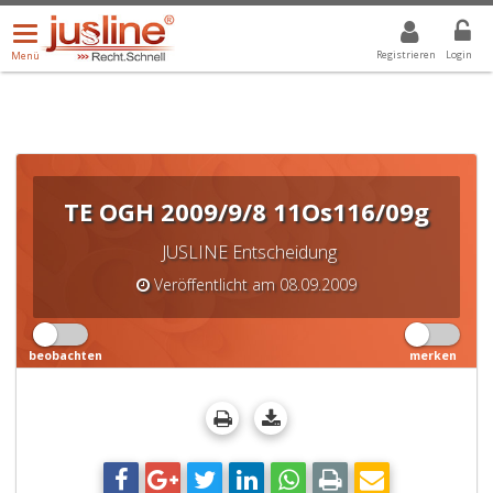
Menü
DROPDOWN: GEWÄHLTER WERT IST ALLE
ALLE
öffnen/schließen
Registrieren
Login
Menü
TE OGH 2009/9/8 11Os116/09g
JUSLINE Entscheidung
Veröffentlicht am 08.09.2009
beobachten
merken