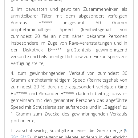
3. im bewussten und gewollten Zusammenwirken als
unmittelbarer Täter mit dem abgesondert verfolgten
Andreas H***** insgesamt 50 Gramm
amphetaminhältiges Speed (Reinheitsgehalt von
zumindest 20 %) an nicht näher bekannte Personen
insbesondere im Zuge von Rave-Veranstaltungen und in
der Diskothek B***** größtenteils gewinnbringend
verkaufte und teils unentgeltlich bzw zum Einkaufspreis zur
Verfügung stellte;
4. zum gewinnbringenden Verkauf von zumindest 30
Gramm amphetaminhältigem Speed (Reinheitsgehalt von
zumindest 20 %) durch die abgesondert verfolgten Gino
Bö***** und Alexander B***** dadurch beitrug, dass er
gemeinsam mit den genannten Personen das angeführte
Speed mit Schüsslersalzen aufstreckte und in „Baggies" zu
1 Gramm zum Zwecke des gewinnbringenden Verkaufs
portionierte;
II. vorschriftswidrig Suchtgifte in einer die Grenzmenge (
§
28b SMG
) übersteigenden Menge anderen in der Absicht