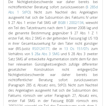
Die Nichtigkeitsbeschwerde war daher bereits bei
nichtöffentlicher Beratung sofort zurückzuweisen (
§ 285d
Abs 1 StPO
). Nicht zum Nachteil des Angeklagten
ausgewirkt hat sich die Subsumtion des Faktums IV unter
§ 27 Abs 1 erster Fall SMG idF
BGBl I 2002/134
, wiewohl
ein Teil des Tatzeitraums nach dem 1. Jänner 2008 lag und
die genannte Bestimmung gegenüber § 27 Abs 1 Z 1
erster Fall, Abs 2 SMG in der geltenden Fassung (vgl US 10)
in ihrer Gesamtauswirkung für den Täter nicht günstiger
war (RIS-Justiz
RS0124177
; die in
13 Os 151/07s
zum
Verhältnis von
§ 28a Abs 3 SMG
und § 28 Abs 3 zweiter
Satz SMG aF entwickelte Argumentation steht dem für den
hier relevanten Günstigkeitsvergleich zufolge differenter
gesetzlicher Konstruktion nicht entgegen).
Die
Nichtigkeitsbeschwerde war daher bereits bei
nichtöffentlicher Beratung sofort zurückzuweisen
(Paragraph 285 d, Absatz eins, StPO). Nicht zum Nachteil
des Angeklagten ausgewirkt hat sich die Subsumtion des
Faktums römisch vier unter Paragraph 27, Absatz eins,
erster Fall SMG in der Fassung BGBl römisch eins
2002/134, wiewohl ein Teil des Tatzeitraums nach dem 1.