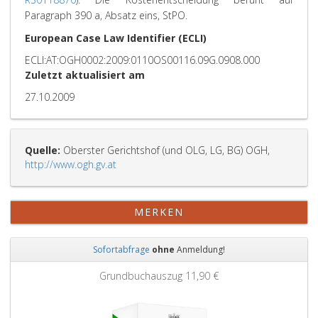
Paragraph 390 a, Absatz eins, StPO.
European Case Law Identifier (ECLI)
ECLI:AT:OGH0002:2009:0110OS00116.09G.0908.000
Zuletzt aktualisiert am
27.10.2009
Quelle:
Oberster Gerichtshof (und OLG, LG, BG) OGH,
http://www.ogh.gv.at
MERKEN
Sofortabfrage
ohne
Anmeldung!
Zurück
Weit
Grundbuchauszug
11,90 €