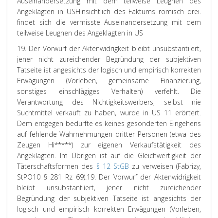
Auseinandersetzung mit dem teilweise Leugnen des
Angeklagten in US
Hinsichtlich des Faktums römisch drei.
findet sich die vermisste Auseinandersetzung mit dem
teilweise Leugnen des Angeklagten in US
19. Der Vorwurf der Aktenwidrigkeit bleibt unsubstantiiert,
jener nicht zureichender Begründung der subjektiven
Tatseite ist angesichts der logisch und empirisch korrekten
Erwägungen (Vorleben, gemeinsame Finanzierung,
sonstiges einschlägiges Verhalten) verfehlt. Die
Verantwortung des Nichtigkeitswerbers, selbst nie
Suchtmittel verkauft zu haben, wurde in US 11 erörtert.
Dem entgegen bedurfte es keines gesonderten Eingehens
auf fehlende Wahrnehmungen dritter Personen (etwa des
Zeugen Hi*****) zur eigenen Verkaufstätigkeit des
Angeklagten. Im Übrigen ist auf die Gleichwertigkeit der
Täterschaftsformen des
§ 12 StGB
zu verweisen (Fabrizy,
StPO10 § 281 Rz 69).
19. Der Vorwurf der Aktenwidrigkeit
bleibt unsubstantiiert, jener nicht zureichender
Begründung der subjektiven Tatseite ist angesichts der
logisch und empirisch korrekten Erwägungen (Vorleben,