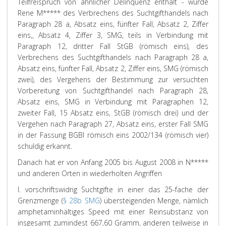
Teilfreispruch von ähnlicher Delinquenz enthält - wurde
Rene M***** des Verbrechens des Suchtgifthandels nach
Paragraph 28 a, Absatz eins, fünfter Fall, Absatz 2, Ziffer
eins,, Absatz 4, Ziffer 3, SMG, teils in Verbindung mit
Paragraph 12, dritter Fall StGB (römisch eins), des
Verbrechens des Suchtgifthandels nach Paragraph 28 a,
Absatz eins, fünfter Fall, Absatz 2, Ziffer eins, SMG (römisch
zwei), des Vergehens der Bestimmung zur versuchten
Vorbereitung von Suchtgifthandel nach Paragraph 28,
Absatz eins, SMG in Verbindung mit Paragraphen 12,
zweiter Fall, 15 Absatz eins, StGB (römisch drei) und der
Vergehen nach Paragraph 27, Absatz eins, erster Fall SMG
in der Fassung BGBl römisch eins 2002/134 (römisch vier)
schuldig erkannt.
Danach hat er von Anfang 2005 bis August 2008 in N*****
und anderen Orten in wiederholten Angriffen
I. vorschriftswidrig Suchtgifte in einer das 25-fache der
Grenzmenge (
§ 28b SMG
) übersteigenden Menge, nämlich
amphetaminhältiges Speed mit einer Reinsubstanz von
insgesamt zumindest 667,60 Gramm, anderen teilweise in