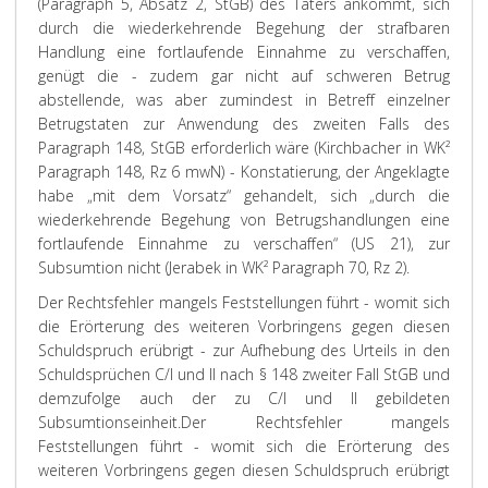
(Paragraph 5, Absatz 2, StGB) des Täters ankommt, sich
durch die wiederkehrende Begehung der strafbaren
Handlung eine fortlaufende Einnahme zu verschaffen,
genügt die - zudem gar nicht auf schweren Betrug
abstellende, was aber zumindest in Betreff einzelner
Betrugstaten zur Anwendung des zweiten Falls des
Paragraph 148, StGB erforderlich wäre (Kirchbacher in WK²
Paragraph 148, Rz 6 mwN) - Konstatierung, der Angeklagte
habe „mit dem Vorsatz“ gehandelt, sich „durch die
wiederkehrende Begehung von Betrugshandlungen eine
fortlaufende Einnahme zu verschaffen“ (US 21), zur
Subsumtion nicht (Jerabek in WK² Paragraph 70, Rz 2).
Der Rechtsfehler mangels Feststellungen führt - womit sich
die Erörterung des weiteren Vorbringens gegen diesen
Schuldspruch erübrigt - zur Aufhebung des Urteils in den
Schuldsprüchen C/I und II nach § 148 zweiter Fall StGB und
demzufolge auch der zu C/I und II gebildeten
Subsumtionseinheit.
Der Rechtsfehler mangels
Feststellungen führt - womit sich die Erörterung des
weiteren Vorbringens gegen diesen Schuldspruch erübrigt