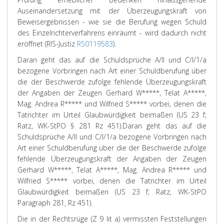
Auseinandersetzung mit der Überzeugungskraft von
Beweisergebnissen - wie sie die Berufung wegen Schuld
des Einzelrichterverfahrens einräumt - wird dadurch nicht
eröffnet (RIS-Justiz
RS0119583
).
Daran geht das auf die Schuldsprüche A/II und C/I/1/a
bezogene Vorbringen nach Art einer Schuldberufung über
die der Beschwerde zufolge fehlende Überzeugungskraft
der Angaben der Zeugen Gerhard W*****, Telat A*****,
Mag. Andrea R***** und Wilfried S***** vorbei, denen die
Tatrichter im Urteil Glaubwürdigkeit beimaßen (US 23 f;
Ratz
, WK-StPO § 281 Rz 451).
Daran geht das auf die
Schuldsprüche A/II und C/I/1/a bezogene Vorbringen nach
Art einer Schuldberufung über die der Beschwerde zufolge
fehlende Überzeugungskraft der Angaben der Zeugen
Gerhard W*****, Telat A*****, Mag. Andrea R***** und
Wilfried S***** vorbei, denen die Tatrichter im Urteil
Glaubwürdigkeit beimaßen (US 23 f; Ratz, WK-StPO
Paragraph 281, Rz 451).
Die in der Rechtsrüge (Z 9 lit a) vermissten Feststellungen