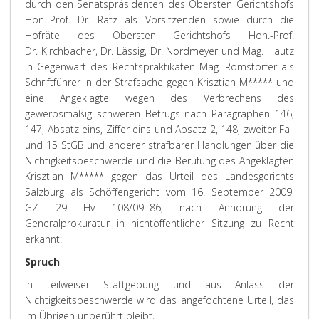
durch den Senatspräsidenten des Obersten Gerichtshofs
Hon.-Prof. Dr. Ratz als Vorsitzenden sowie durch die
Hofräte des Obersten Gerichtshofs Hon.-Prof.
Dr. Kirchbacher, Dr. Lässig, Dr. Nordmeyer und Mag. Hautz
in Gegenwart des Rechtspraktikaten Mag. Romstorfer als
Schriftführer in der Strafsache gegen Krisztian M***** und
eine Angeklagte wegen des Verbrechens des
gewerbsmäßig schweren Betrugs nach Paragraphen 146,
147, Absatz eins, Ziffer eins und Absatz 2, 148, zweiter Fall
und 15 StGB und anderer strafbarer Handlungen über die
Nichtigkeitsbeschwerde und die Berufung des Angeklagten
Krisztian M***** gegen das Urteil des Landesgerichts
Salzburg als Schöffengericht vom 16. September 2009,
GZ 29 Hv 108/09i-86, nach Anhörung der
Generalprokuratur in nichtöffentlicher Sitzung zu Recht
erkannt:
Spruch
In teilweiser Stattgebung und aus Anlass der
Nichtigkeitsbeschwerde wird das angefochtene Urteil, das
im Übrigen unberührt bleibt,