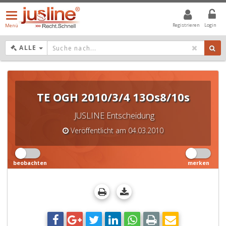
Menü
öffnen/schließen
Registrieren
Login
Menü
DROPDOWN: GEWÄHLTER WERT IST ALLE
ALLE
TE OGH 2010/3/4 13Os8/10s
JUSLINE Entscheidung
Veröffentlicht am 04.03.2010
beobachten
merken