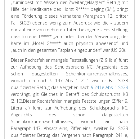
„zumindest mit Wissen der Zweitangeklagten“ Betrug mit
Hilfe der Kreditkarte des Horst R***** beging (B/1), bringt
eine Förderung dieses Verhaltens (Paragraph 12, dritter
Fall StGB) ebenso wenig zum Ausdruck wie die - zudem
nur auf eine von mehreren Taten bezogene - Feststellung,
dass Imrene T***** „zumindest bei der Verwendung der
Karte im ‚Hotel G*****‘ auch physisch anwesend“ und
„auch in den gesamten Tatplan eingebunden“ war (US 20).
Dieser Rechtsfehler mangels Feststellungen (Z 9 lit a) führt
zur Aufhebung des Schuldspruchs I/C. Angesichts des
schon dargestellten Scheinkonkurrenzverhältnisses,
wonach ein nach § 147 Abs 1 Z 1 zweiter Fall StGB
qualifizierter Betrug das Vergehen nach
§ 241e Abs 1 StGB
verdrängt, gilt Gleiches in Betreff des Schuldspruchs I/B
(Z 10).
Dieser Rechtsfehler mangels Feststellungen (Ziffer 9,
Litera a,) führt zur Aufhebung des Schuldspruchs I/C.
Angesichts des schon dargestellten
Scheinkonkurrenzverhältnisses, wonach ein nach
Paragraph 147, Absatz eins, Ziffer eins, zweiter Fall StGB
qualifizierter Betrug das Vergehen nach Paragraph 241 e,