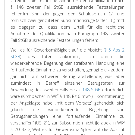
Urteil für die rechtliche Annahme der Qualifikation nach
§ 148 zweiter Fall StGB ausreichende Feststellungen
fehlen:
Im Sinn der gegen den Schuldspruch C/I und
römisch zwei gerichteten Subsumtionsrüge (Ziffer 10,) trifft
es dagegen zu, dass dem Urteil für die rechtliche
Annahme der Qualifikation nach Paragraph 148, zweiter
Fall StGB ausreichende Feststellungen fehlen:
Weil es für Gewerbsmäßigkeit auf die
Absicht
(
§ 5 Abs 2
StGB
) des Täters ankommt, sich durch die
wiederkehrende Begehung der strafbaren Handlung eine
fortlaufende Einnahme zu verschaffen, genügt die - zudem
gar nicht auf
schweren
Betrug abstellende, was aber
zumindest in Betreff einzelner Betrugstaten zur
Anwendung des
zweiten
Falls des
§ 148 StGB
erforderlich
wäre (
Kirchbacher
in WK² § 148 Rz 6 mwN) - Konstatierung,
der Angeklagte habe „mit dem Vorsatz“ gehandelt, sich
„durch die wiederkehrende Begehung von
Betrugshandlungen eine fortlaufende Einnahme zu
verschaffen“ (US 21), zur Subsumtion nicht (
Jerabek
in WK²
§ 70 Rz 2).
Weil es für Gewerbsmäßigkeit auf die Absicht