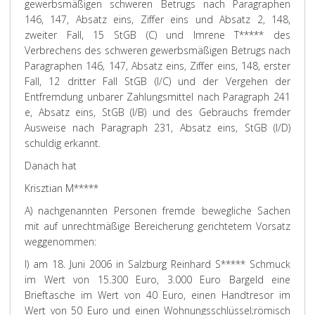
gewerbsmäßigen schweren Betrugs nach Paragraphen
146, 147, Absatz eins, Ziffer eins und Absatz 2, 148,
zweiter Fall, 15 StGB (C) und Imrene T***** des
Verbrechens des schweren gewerbsmäßigen Betrugs nach
Paragraphen 146, 147, Absatz eins, Ziffer eins, 148, erster
Fall, 12 dritter Fall StGB (I/C) und der Vergehen der
Entfremdung unbarer Zahlungsmittel nach Paragraph 241
e, Absatz eins, StGB (I/B) und des Gebrauchs fremder
Ausweise nach Paragraph 231, Absatz eins, StGB (I/D)
schuldig erkannt.
Danach hat
Krisztian M*****
A) nachgenannten Personen fremde bewegliche Sachen
mit auf unrechtmäßige Bereicherung gerichtetem Vorsatz
weggenommen:
I) am 18. Juni 2006 in Salzburg Reinhard S***** Schmuck
im Wert von 15.300 Euro, 3.000 Euro Bargeld eine
Brieftasche im Wert von 40 Euro, einen Handtresor im
Wert von 50 Euro und einen Wohnungsschlüssel;
römisch