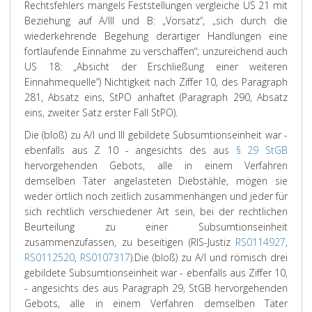
Rechtsfehlers mangels Feststellungen vergleiche US 21 mit
Beziehung auf A/III und B: „Vorsatz“, „sich durch die
wiederkehrende Begehung derartiger Handlungen eine
fortlaufende Einnahme zu verschaffen“; unzureichend auch
US 18: „Absicht der Erschließung einer weiteren
Einnahmequelle“) Nichtigkeit nach Ziffer 10, des Paragraph
281, Absatz eins, StPO anhaftet (Paragraph 290, Absatz
eins, zweiter Satz erster Fall StPO).
Die (bloß) zu A/I und III gebildete Subsumtionseinheit war -
ebenfalls aus Z 10 - angesichts des aus
§ 29 StGB
hervorgehenden Gebots, alle in einem Verfahren
demselben Täter angelasteten Diebstähle, mögen sie
weder örtlich noch zeitlich zusammenhängen und jeder für
sich rechtlich verschiedener Art sein, bei der rechtlichen
Beurteilung zu einer Subsumtionseinheit
zusammenzufassen, zu beseitigen (RIS-Justiz
RS0114927
,
RS0112520
,
RS0107317
).
Die (bloß) zu A/I und römisch drei
gebildete Subsumtionseinheit war - ebenfalls aus Ziffer 10,
- angesichts des aus Paragraph 29, StGB hervorgehenden
Gebots, alle in einem Verfahren demselben Täter