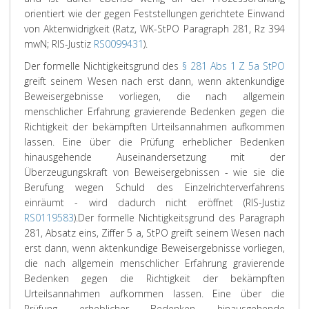
orientiert wie der gegen Feststellungen gerichtete Einwand
von Aktenwidrigkeit (Ratz, WK-StPO Paragraph 281, Rz 394
mwN; RIS-Justiz
RS0099431
).
Der formelle Nichtigkeitsgrund des
§ 281 Abs 1 Z 5a StPO
greift seinem Wesen nach erst dann, wenn aktenkundige
Beweisergebnisse vorliegen, die nach allgemein
menschlicher Erfahrung gravierende Bedenken gegen die
Richtigkeit der bekämpften Urteilsannahmen aufkommen
lassen. Eine über die Prüfung erheblicher Bedenken
hinausgehende Auseinandersetzung mit der
Überzeugungskraft von Beweisergebnissen - wie sie die
Berufung wegen Schuld des Einzelrichterverfahrens
einräumt - wird dadurch nicht eröffnet (RIS-Justiz
RS0119583
).
Der formelle Nichtigkeitsgrund des Paragraph
281, Absatz eins, Ziffer 5 a, StPO greift seinem Wesen nach
erst dann, wenn aktenkundige Beweisergebnisse vorliegen,
die nach allgemein menschlicher Erfahrung gravierende
Bedenken gegen die Richtigkeit der bekämpften
Urteilsannahmen aufkommen lassen. Eine über die
Prüfung erheblicher Bedenken hinausgehende