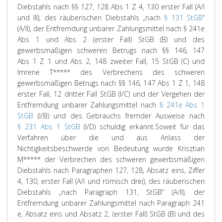
Diebstahls nach §§ 127, 128 Abs 1 Z 4, 130 erster Fall (A/I
und III), des räuberischen Diebstahls „nach
§ 131 StGB
“
(A/II), der Entfremdung unbarer Zahlungsmittel nach § 241e
Abs 1 und Abs 2 (erster Fall) StGB (B) und des
gewerbsmäßigen schweren Betrugs nach §§ 146, 147
Abs 1 Z 1 und Abs 2, 148 zweiter Fall, 15 StGB (C) und
Imrene T***** des Verbrechens des schweren
gewerbsmäßigen Betrugs nach §§ 146, 147 Abs 1 Z 1, 148
erster Fall, 12 dritter Fall StGB (I/C) und der Vergehen der
Entfremdung unbarer Zahlungsmittel nach
§ 241e Abs 1
StGB
(I/B) und des Gebrauchs fremder Ausweise nach
§ 231 Abs 1 StGB
(I/D) schuldig erkannt.
Soweit für das
Verfahren über die und aus Anlass der
Nichtigkeitsbeschwerde von Bedeutung wurde Krisztian
M***** der Verbrechen des schweren gewerbsmäßigen
Diebstahls nach Paragraphen 127, 128, Absatz eins, Ziffer
4, 130, erster Fall (A/I und römisch drei), des räuberischen
Diebstahls „nach Paragraph 131, StGB“ (A/II), der
Entfremdung unbarer Zahlungsmittel nach Paragraph 241
e, Absatz eins und Absatz 2, (erster Fall) StGB (B) und des