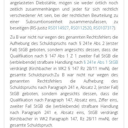
angelasteten Diebstähle, mögen sie weder örtlich noch
zeitlich zusammenhängen und jeder für sich rechtlich
verschiedener Art sein, bei der rechtlichen Beurteilung zu
einer Subsumtionseinheit zusammenzufassen, zu
beseitigen (RIS-Justiz
RS0114927
,
RS0112520
,
RS0107317
).
Zu B war nicht nur wegen des genannten Rechtsfehlers die
Aufhebung des Schuldspruchs nach § 241e Abs 2 (erster
Fall) StGB geboten, sondern angesichts dessen, dass die
Qualifikation nach § 147 Abs 1 Z 1 zweiter Fall StGB die
(verbleibende) strafbare Handlung nach
§ 241e Abs 1 StGB
verdrängt (
Kirchbacher
in WK
2
§ 147 Rz 28/11 mwN), der
gesamte Schuldspruch.
Zu B war nicht nur wegen des
genannten Rechtsfehlers die Aufhebung des
Schuldspruchs nach Paragraph 241 e, Absatz 2, (erster Fall)
StGB geboten, sondern angesichts dessen, dass die
Qualifikation nach Paragraph 147, Absatz eins, Ziffer eins,
zweiter Fall StGB die (verbleibende) strafbare Handlung
nach Paragraph 241 e, Absatz eins, StGB verdrängt
(Kirchbacher in WK2 Paragraph 147, Rz 28/11 mwN), der
gesamte Schuldspruch.