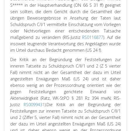
S***** in der Hauptverhandlung (ON 66 S 31 ff) geeignet
sein sollten, die dem Gericht durch die Gesamtheit der
übrigen Beweisergebnisse in Ansehung der Taten laut
Schuldspruch C/I/1 vermittelte Einschätzung vom Vorliegen
oder Nichtvorliegen einer entscheidenden Tatsache
maßgebend zu verändern (RIS-Justiz
RS0116877
). Auf die
insoweit leugnende Verantwortung des Angeklagten wurde
im Urteil durchaus Bedacht genommen (US 24 f).
Die Kritik an der Begründung der Feststellungen zur
inneren Tatseite zu Schuldspruch C/II/1 und 2 (Z 5 vierter
Fall) nimmt nicht an der Gesamtheit der dazu im Urteil
angestellten Erwägungen Maß (US 24) und ist daher
ebenso wenig an der Prozessordnung orientiert wie der
gegen Feststellungen gerichtete Einwand von
Aktenwidrigkeit (
Ratz
, WK-StPO § 281 Rz 394 mwN; RIS-
Justiz
RS0099431
).
Die Kritik an der Begründung der
Feststellungen zur inneren Tatseite zu Schuldspruch C/II/1
und 2 (Ziffer 5, vierter Fall) nimmt nicht an der Gesamtheit
der dazu im Urteil angestellten Erwägungen Maß (US 24)
und ist daher ebenso wenig an der Prozessordnung