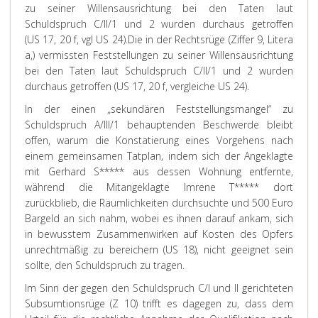
zu seiner Willensausrichtung bei den Taten laut
Schuldspruch C/II/1 und 2 wurden durchaus getroffen
(US 17, 20 f, vgl US 24).
Die in der Rechtsrüge (Ziffer 9, Litera
a,) vermissten Feststellungen zu seiner Willensausrichtung
bei den Taten laut Schuldspruch C/II/1 und 2 wurden
durchaus getroffen (US 17, 20 f, vergleiche US 24).
In der einen „sekundären Feststellungsmangel“ zu
Schuldspruch A/III/1 behauptenden Beschwerde bleibt
offen, warum die Konstatierung eines Vorgehens nach
einem gemeinsamen Tatplan, indem sich der Angeklagte
mit Gerhard S***** aus dessen Wohnung entfernte,
während die Mitangeklagte Imrene T***** dort
zurückblieb, die Räumlichkeiten durchsuchte und 500 Euro
Bargeld an sich nahm, wobei es ihnen darauf ankam, sich
in bewusstem Zusammenwirken auf Kosten des Opfers
unrechtmäßig zu bereichern (US 18), nicht geeignet sein
sollte, den Schuldspruch zu tragen.
Im Sinn der gegen den Schuldspruch C/I und II gerichteten
Subsumtionsrüge (Z 10) trifft es dagegen zu, dass dem