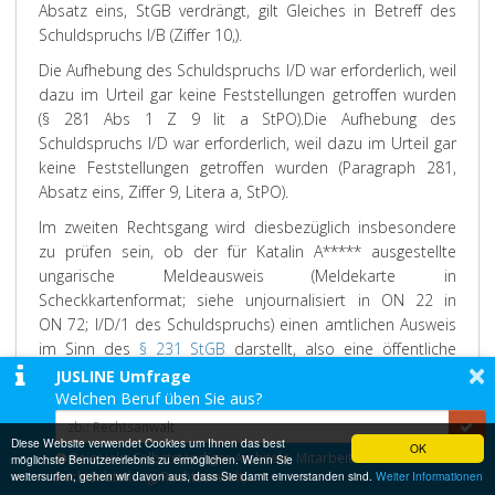
Absatz eins, StGB verdrängt, gilt Gleiches in Betreff des
Schuldspruchs I/B (Ziffer 10,).
Die Aufhebung des Schuldspruchs I/D war erforderlich, weil
dazu im Urteil gar keine Feststellungen getroffen wurden
(§ 281 Abs 1 Z 9 lit a StPO).
Die Aufhebung des
Schuldspruchs I/D war erforderlich, weil dazu im Urteil gar
keine Feststellungen getroffen wurden (Paragraph 281,
Absatz eins, Ziffer 9, Litera a, StPO).
Im zweiten Rechtsgang wird diesbezüglich insbesondere
zu prüfen sein, ob der für Katalin A***** ausgestellte
ungarische Meldeausweis (Meldekarte in
Scheckkartenformat; siehe unjournalisiert in ON 22 in
ON 72; I/D/1 des Schuldspruchs) einen amtlichen Ausweis
im Sinn des
§ 231 StGB
darstellt, also eine öffentliche
×
Urkunde, die zum Nachweis der Identität oder der
JUSLINE Umfrage
persönlichen Verhältnisse bestimmt ist (
Kienapfel/Schroll
Welchen Beruf üben Sie aus?
in WK
2
§ 231 Rz 4; vgl
Kirchbacher
, WK-StPO § 246 Rz
Diese Website verwendet Cookies um Ihnen das best
48).
Im zweiten Rechtsgang wird diesbezüglich
OK
Beispiele: Selbstständiger Architekt, Mitarbeiter einer
möglichste Benutzererlebnis zu ermöglichen. Wenn Sie
insbesondere zu prüfen sein, ob der für Katalin A*****
weitersurfen, gehen wir davon aus, dass Sie damit einverstanden sind.
Rechtsabteilung, Rechtsanwalt,...
Weiter Informationen
ausgestellte ungarische Meldeausweis (Meldekarte in