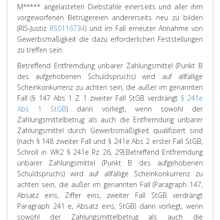
M***** angelasteten Diebstähle einerseits und aller ihm
vorgeworfenen Betrügereien andererseits neu zu bilden
(RIS-Justiz
RS0116734
) und im Fall erneuter Annahme von
Gewerbsmäßigkeit die dazu erforderlichen Feststellungen
zu treffen sein.
Betreffend Entfremdung unbarer Zahlungsmittel (Punkt B
des aufgehobenen Schuldspruchs) wird auf allfällige
Scheinkonkurrenz zu achten sein, die außer im genannten
Fall (§ 147 Abs 1 Z 1 zweiter Fall StGB verdrängt
§ 241e
Abs 1 StGB
) dann vorliegt, wenn sowohl der
Zahlungsmittelbetrug als auch die Entfremdung unbarer
Zahlungsmittel durch Gewerbsmäßigkeit qualifiziert sind
(nach § 148 zweiter Fall und § 241e Abs 2 erster Fall StGB;
Schroll
in WK
2
§ 241e Rz 26, 29).
Betreffend Entfremdung
unbarer Zahlungsmittel (Punkt B des aufgehobenen
Schuldspruchs) wird auf allfällige Scheinkonkurrenz zu
achten sein, die außer im genannten Fall (Paragraph 147,
Absatz eins, Ziffer eins, zweiter Fall StGB verdrängt
Paragraph 241 e, Absatz eins, StGB) dann vorliegt, wenn
sowohl der Zahlungsmittelbetrug als auch die