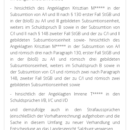
- hinsichtlich des Angeklagten Krisztian M***** in der
Subsumtion von A/I und III nach § 130 erster Fall StGB und
in der (bloß) zu A/I und III gebildeten Subsumtionseinheit,
weiters im Schuldspruch B sowie in der Subsumtion von
C/I und II nach § 148 zweiter Fall StGB und der zu C/I und II
gebildeten Subsumtionseinheit sowie
- hinsichtlich des
Angeklagten Krisztian M***** in der Subsumtion von A/I
und römisch drei nach Paragraph 130, erster Fall StGB und
in der (bloß) zu A/I und römisch drei gebildeten
Subsumtionseinheit, weiters im Schuldspruch B sowie in
der Subsumtion von C/I und römisch zwei nach Paragraph
148, zweiter Fall StGB und der zu C/I und römisch zwei
gebildeten Subsumtionseinheit sowie
- hinsichtlich der Angeklagten Imrene T***** in den
Schuldsprüchen I/B, I/C und I/D
und demzufolge auch in den Strafaussprüchen
(einschließlich der Vorhaftanrechnung) aufgehoben und die
Sache in diesem Umfang zu neuer Verhandlung und
Entscheidung an das Landesgericht Salzburg verwiesen.