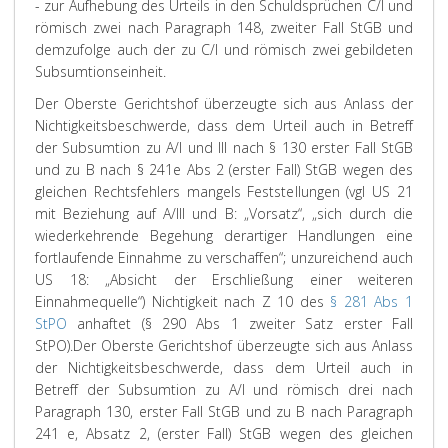
- zur Aufhebung des Urteils in den Schuldsprüchen C/I und
römisch zwei nach Paragraph 148, zweiter Fall StGB und
demzufolge auch der zu C/I und römisch zwei gebildeten
Subsumtionseinheit.
Der Oberste Gerichtshof überzeugte sich aus Anlass der
Nichtigkeitsbeschwerde, dass dem Urteil auch in Betreff
der Subsumtion zu A/I und III nach § 130 erster Fall StGB
und zu B nach § 241e Abs 2 (erster Fall) StGB wegen des
gleichen Rechtsfehlers mangels Feststellungen (vgl US 21
mit Beziehung auf A/III und B: „Vorsatz“, „sich durch die
wiederkehrende Begehung derartiger Handlungen eine
fortlaufende Einnahme zu verschaffen“; unzureichend auch
US 18: „Absicht der Erschließung einer weiteren
Einnahmequelle“) Nichtigkeit nach Z 10 des
§ 281 Abs 1
StPO
anhaftet (§ 290 Abs 1 zweiter Satz erster Fall
StPO).
Der Oberste Gerichtshof überzeugte sich aus Anlass
der Nichtigkeitsbeschwerde, dass dem Urteil auch in
Betreff der Subsumtion zu A/I und römisch drei nach
Paragraph 130, erster Fall StGB und zu B nach Paragraph
241 e, Absatz 2, (erster Fall) StGB wegen des gleichen