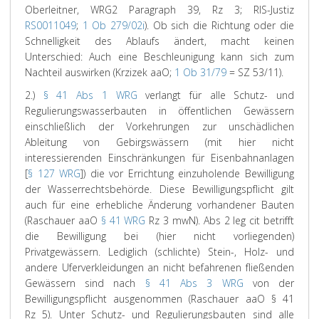
Oberleitner, WRG2 Paragraph 39, Rz 3; RIS-Justiz
RS0011049
;
1 Ob 279/02i
). Ob sich die Richtung oder die
Schnelligkeit des Ablaufs ändert, macht keinen
Unterschied: Auch eine Beschleunigung kann sich zum
Nachteil auswirken (Krzizek aaO;
1 Ob 31/79
= SZ 53/11).
2.)
§ 41 Abs 1 WRG
verlangt für alle Schutz- und
Regulierungswasserbauten in öffentlichen Gewässern
einschließlich der Vorkehrungen zur unschädlichen
Ableitung von Gebirgswässern (mit hier nicht
interessierenden Einschränkungen für Eisenbahnanlagen
[
§ 127 WRG
]) die vor Errichtung einzuholende Bewilligung
der Wasserrechtsbehörde. Diese Bewilligungspflicht gilt
auch für eine erhebliche Änderung vorhandener Bauten
(
Raschauer
aaO
§ 41 WRG
Rz 3 mwN). Abs 2 leg cit betrifft
die Bewilligung bei (hier nicht vorliegenden)
Privatgewässern. Lediglich (schlichte) Stein-, Holz- und
andere Uferverkleidungen an nicht befahrenen fließenden
Gewässern sind nach
§ 41 Abs 3 WRG
von der
Bewilligungspflicht ausgenommen (
Raschauer
aaO § 41
Rz 5). Unter Schutz- und Regulierungsbauten sind alle