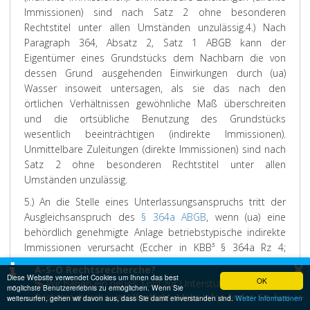
Immissionen) sind nach Satz 2 ohne besonderen
Rechtstitel unter allen Umständen unzulässig.
4.) Nach
Paragraph 364, Absatz 2, Satz 1 ABGB kann der
Eigentümer eines Grundstücks dem Nachbarn die von
dessen Grund ausgehenden Einwirkungen durch (ua)
Wasser insoweit untersagen, als sie das nach den
örtlichen Verhältnissen gewöhnliche Maß überschreiten
und die ortsübliche Benutzung des Grundstücks
wesentlich beeinträchtigen (indirekte Immissionen).
Unmittelbare Zuleitungen (direkte Immissionen) sind nach
Satz 2 ohne besonderen Rechtstitel unter allen
Umständen unzulässig.
5.) An die Stelle eines Unterlassungsanspruchs tritt der
Ausgleichsanspruch des
§ 364a ABGB
, wenn (ua) eine
behördlich genehmigte Anlage betriebstypische indirekte
Immissionen verursacht (
Eccher
in KBB³ § 364a Rz 4;
×
Oberhammer
in
Schwimann
, ABGB³ § 364a Rz 4 mwN) und
A-S-O Rechtsrecherche?
betroffenen Nachbarn im behördlichen
Diese Website verwendet Cookies um Ihnen das best
OK
Wir haben ein neues Tool zur Unterstützung bei der
möglichste Benutzererlebnis zu ermöglichen. Wenn Sie
Genehmigungsverfahren rechtliches Gehör iSd Art 6 EMRK)
Rechtsrecherche veröffentlicht. Mehr Infos finden Sie hier >>
weitersurfen, gehen wir davon aus, dass Sie damit einverstanden sind.
Weiter Informationen
gewährt wurde (
Eccher
aaO Rz 3 mwN;
Oberhammer
aaO