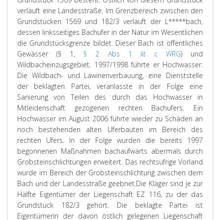
verläuft eine Landesstraße. Im Grenzbereich zwischen den
Grundstücken 1569 und 182/3 verläuft der L*****bach,
dessen linksseitiges Bachufer in der Natur im Wesentlichen
die Grundstücksgrenze bildet. Dieser Bach ist öffentliches
Gewässer (§ 1,
§ 2 Abs 1 lit c WRG
) und
Wildbacheinzugsgebiet. 1997/1998 führte er Hochwasser.
Die Wildbach- und Lawinenverbauung, eine Dienststelle
der beklagten Partei, veranlasste in der Folge eine
Sanierung von Teilen des durch das Hochwasser in
Mitleidenschaft gezogenen rechten Bachufers. Ein
Hochwasser im August 2006 führte wieder zu Schäden an
noch bestehenden alten Uferbauten im Bereich des
rechten Ufers. In der Folge wurden die bereits 1997
begonnenen Maßnahmen bachaufwärts abermals durch
Grobsteinschlichtungen erweitert. Das rechtsufrige Vorland
wurde im Bereich der Grobsteinschlichtung zwischen dem
Bach und der Landesstraße geebnet.
Die Kläger sind je zur
Hälfte Eigentümer der Liegenschaft EZ 116, zu der das
Grundstück 182/3 gehört. Die beklagte Partei ist
Eigentümerin der davon östlich gelegenen Liegenschaft