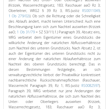
(
Krzizek
, Wasserrechtsgesetz, 183;
Raschauer
aaO Rz 3;
Oberleitner
, WRG
2
§ 39 Rz 3; RIS-Justiz
RS0011049
;
1 Ob 279/02i
). Ob sich die Richtung oder die Schnelligkeit
des Ablaufs ändert, macht keinen Unterschied: Auch eine
Beschleunigung kann sich zum Nachteil auswirken (
Krzizek
aaO;
1 Ob 31/79
= SZ 53/11).
1.) Paragraph 39, Absatz eins,
WRG verbietet dem Eigentümer eines Grundstücks die
willkürliche Änderung der natürlichen Abflussverhältnisse
zum Nachteil des unteren Grundstücks. Nach Absatz 2, ist
auch der Eigentümer des unteren Grundstücks nicht zu
einer Änderung der natürlichen Ablaufverhältnisse zum
Nachteil des oberen Grundstücks berechtigt. Das in
diesen Bestimmungen festgelegte, an sich
verwaltungsrechtliche Verbot der Privatwillkür konkretisiert
nachbarrechtliche Rücksichtnahmepflichten (Raschauer,
Wasserrecht Paragraph 39, Rz 1; RIS-Justiz
RS0082597
).
Paragraph 39, WRG verbietet nur jene Änderungen der
natürlichen Abflussverhältnisse, die sich zum Nachteil des
Unter- oder Oberliegers auswirken (Krzizek,
Wasserrechtsgesetz, 183; Raschauer aaO Rz 3;