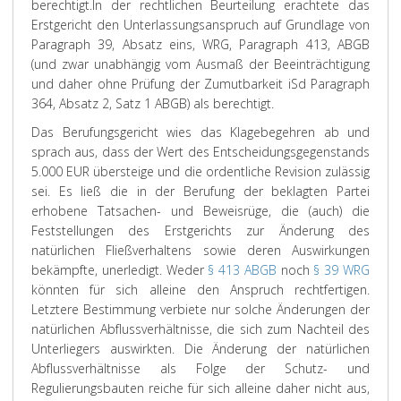
berechtigt.
In der rechtlichen Beurteilung erachtete das
Erstgericht den Unterlassungsanspruch auf Grundlage von
Paragraph 39, Absatz eins, WRG, Paragraph 413, ABGB
(und zwar unabhängig vom Ausmaß der Beeinträchtigung
und daher ohne Prüfung der Zumutbarkeit iSd Paragraph
364, Absatz 2, Satz 1 ABGB) als berechtigt.
Das
Berufungsgericht
wies das Klagebegehren ab und
sprach aus, dass der Wert des Entscheidungsgegenstands
5.000 EUR übersteige und die ordentliche Revision zulässig
sei. Es ließ die in der Berufung der beklagten Partei
erhobene Tatsachen- und Beweisrüge, die (auch) die
Feststellungen des Erstgerichts zur Änderung des
natürlichen Fließverhaltens sowie deren Auswirkungen
bekämpfte, unerledigt. Weder
§ 413 ABGB
noch
§ 39 WRG
könnten für sich alleine den Anspruch rechtfertigen.
Letztere Bestimmung verbiete nur solche Änderungen der
natürlichen Abflussverhältnisse, die sich zum Nachteil des
Unterliegers auswirkten. Die Änderung der natürlichen
Abflussverhältnisse als Folge der Schutz- und
Regulierungsbauten reiche für sich alleine daher nicht aus,