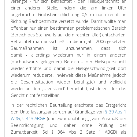
verengte - für sich betrachtet - den Fließquerschnitt an
einer anderen Stelle, indem die am linken Ufer
angebrachte Grobsteinschlichtung 0,5 m nach rechts in
Richtung Bachbettmitte versetzt wurde. Damit wollte man
offenbar nur einen bestimmten problematischen Bereich
(Bereich des Steinwurfs auf dem rechten Ufer) entschärfen.
Betrachtet man ausschließlich die im Jahr 2006 gesetzten
Baumaßnahmen, ist anzunehmen, dass sich
damit - allerdings wiederum nur in einem anderen
(bachaufwärts gelegenen) Bereich - der Fließquerschnitt
wieder erhöhte und damit die Fließgeschwindigkeit dort
wiederum reduzierte. Inwieweit diese Maßnahme jedoch
die Gesamtsituation wieder beruhigt(e) und vielleicht
wieder an den „Urzustand“ heranführt, ist derzeit für das
Gericht nicht feststellbar.
In der rechtlichen Beurteilung erachtete das Erstgericht
den Unterlassungsanspruch auf Grundlage von
§ 39 Abs 1
WRG
,
§ 413 ABGB
(und zwar unabhängig vom Ausmaß der
Beeinträchtigung und daher ohne Prüfung der
Zumutbarkeit iSd § 364 Abs 2 Satz 1 ABGB) als