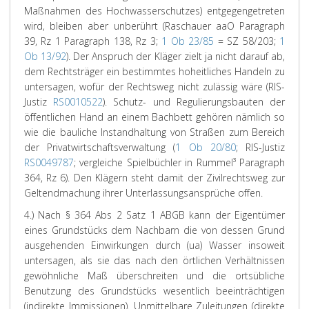
Maßnahmen des Hochwasserschutzes) entgegengetreten
wird, bleiben aber unberührt (Raschauer aaO Paragraph
39, Rz 1 Paragraph 138, Rz 3;
1 Ob 23/85
= SZ 58/203;
1
Ob 13/92
). Der Anspruch der Kläger zielt ja nicht darauf ab,
dem Rechtsträger ein bestimmtes hoheitliches Handeln zu
untersagen, wofür der Rechtsweg nicht zulässig wäre (RIS-
Justiz
RS0010522
). Schutz- und Regulierungsbauten der
öffentlichen Hand an einem Bachbett gehören nämlich so
wie die bauliche Instandhaltung von Straßen zum Bereich
der Privatwirtschaftsverwaltung (
1 Ob 20/80
; RIS-Justiz
RS0049787
; vergleiche Spielbüchler in Rummel³ Paragraph
364, Rz 6). Den Klägern steht damit der Zivilrechtsweg zur
Geltendmachung ihrer Unterlassungsansprüche offen.
4.) Nach § 364 Abs 2 Satz 1 ABGB kann der Eigentümer
eines Grundstücks dem Nachbarn die von dessen Grund
ausgehenden Einwirkungen durch (ua) Wasser insoweit
untersagen, als sie das nach den örtlichen Verhältnissen
gewöhnliche Maß überschreiten und die ortsübliche
Benutzung des Grundstücks wesentlich beeinträchtigen
(indirekte Immissionen). Unmittelbare Zuleitungen (direkte