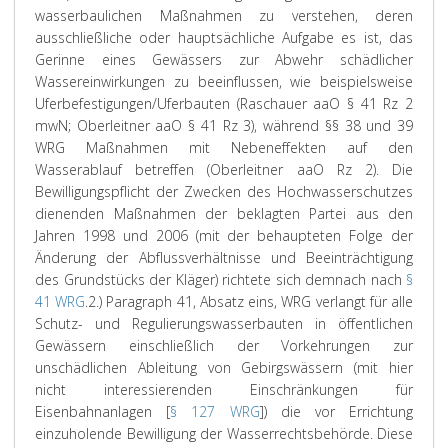
wasserbaulichen Maßnahmen zu verstehen, deren
ausschließliche oder hauptsächliche Aufgabe es ist, das
Gerinne eines Gewässers zur Abwehr schädlicher
Wassereinwirkungen zu beeinflussen, wie beispielsweise
Uferbefestigungen/Uferbauten (
Raschauer
aaO § 41 Rz 2
mwN;
Oberleitner
aaO § 41 Rz 3), während §§ 38 und 39
WRG Maßnahmen mit Nebeneffekten auf den
Wasserablauf betreffen (
Oberleitner
aaO Rz 2). Die
Bewilligungspflicht der Zwecken des Hochwasserschutzes
dienenden Maßnahmen der beklagten Partei aus den
Jahren 1998 und 2006 (mit der behaupteten Folge der
Änderung der Abflussverhältnisse und Beeinträchtigung
des Grundstücks der Kläger) richtete sich demnach nach
§
41 WRG
.
2.) Paragraph 41, Absatz eins, WRG verlangt für alle
Schutz- und Regulierungswasserbauten in öffentlichen
Gewässern einschließlich der Vorkehrungen zur
unschädlichen Ableitung von Gebirgswässern (mit hier
nicht interessierenden Einschränkungen für
Eisenbahnanlagen [
§ 127 WRG
]) die vor Errichtung
einzuholende Bewilligung der Wasserrechtsbehörde. Diese