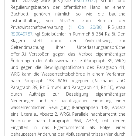
nicht zulässig wäre (RIS-Justiz
RS0010522
). Schutz- und
Regulierungsbauten der öffentlichen Hand an einem
Bachbett gehören nämlich so wie die bauliche
Instandhaltung von Straßen zum Bereich der
Privatwirtschaftsverwaltung (
1 Ob 20/80
; RIS-Justiz
RS0049787
; vgl
Spielbüchler
in
Rummel
³ § 364 Rz 6). Den
Klägern steht damit der Zivilrechtsweg zur
Geltendmachung ihrer Unterlassungsansprüche
offen.
3.) Verstößen gegen das Verbot eigenmächtiger
Änderungen der Abflussverhältnisse (Paragraph 39, WRG)
und gegen die Bewilligungspflichten des Paragraph 41,
WRG kann die Wasserrechtsbehörde in einem Verfahren
nach Paragraph 138, WRG begegnen (Raschauer aaO
Paragraph 39, Rz 6 mwN und Paragraph 41, Rz 10), etwa
durch Aufträge zur Beseitigung eigenmächtiger
Neuerungen und zur nachträglichen Einholung einer
wasserrechtlichen Bewilligung (Paragraphen 138, Absatz
eins, Litera a,, Absatz 2, WRG). Parallele nachbarrechtliche
Ansprüche nach Paragraph 364, ABGB, mit denen
Eingriffen in das Eigentumsrecht als Folge einer
behaupteten Änderung der Abflussverhältnisse (hier durch