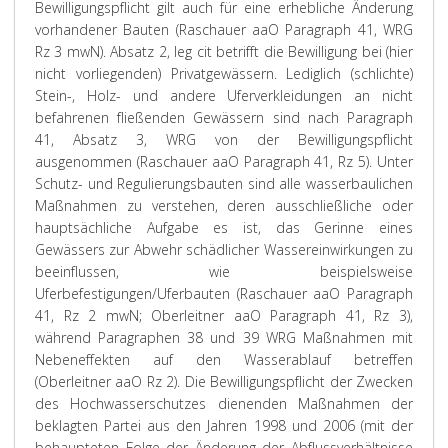
Bewilligungspflicht gilt auch für eine erhebliche Änderung
vorhandener Bauten (Raschauer aaO Paragraph 41, WRG
Rz 3 mwN). Absatz 2, leg cit betrifft die Bewilligung bei (hier
nicht vorliegenden) Privatgewässern. Lediglich (schlichte)
Stein-, Holz- und andere Uferverkleidungen an nicht
befahrenen fließenden Gewässern sind nach Paragraph
41, Absatz 3, WRG von der Bewilligungspflicht
ausgenommen (Raschauer aaO Paragraph 41, Rz 5). Unter
Schutz- und Regulierungsbauten sind alle wasserbaulichen
Maßnahmen zu verstehen, deren ausschließliche oder
hauptsächliche Aufgabe es ist, das Gerinne eines
Gewässers zur Abwehr schädlicher Wassereinwirkungen zu
beeinflussen, wie beispielsweise
Uferbefestigungen/Uferbauten (Raschauer aaO Paragraph
41, Rz 2 mwN; Oberleitner aaO Paragraph 41, Rz 3),
während Paragraphen 38 und 39 WRG Maßnahmen mit
Nebeneffekten auf den Wasserablauf betreffen
(Oberleitner aaO Rz 2). Die Bewilligungspflicht der Zwecken
des Hochwasserschutzes dienenden Maßnahmen der
beklagten Partei aus den Jahren 1998 und 2006 (mit der
behaupteten Folge der Änderung der Abflussverhältnisse