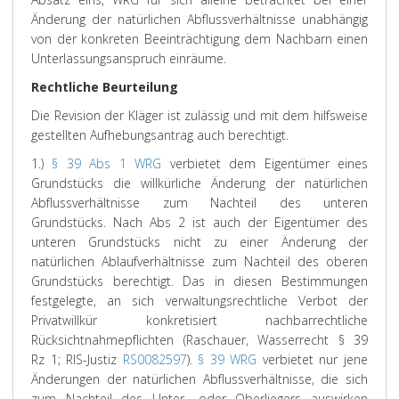
Änderung der natürlichen Abflussverhältnisse unabhängig
von der konkreten Beeinträchtigung dem Nachbarn einen
Unterlassungsanspruch einräume.
Rechtliche Beurteilung
Die
Revision
der
Kläger
ist zulässig und mit dem hilfsweise
gestellten Aufhebungsantrag auch berechtigt.
1.)
§ 39 Abs 1 WRG
verbietet dem Eigentümer eines
Grundstücks die willkürliche Änderung der natürlichen
Abflussverhältnisse zum Nachteil des unteren
Grundstücks. Nach Abs 2 ist auch der Eigentümer des
unteren Grundstücks nicht zu einer Änderung der
natürlichen Ablaufverhältnisse zum Nachteil des oberen
Grundstücks berechtigt. Das in diesen Bestimmungen
festgelegte, an sich verwaltungsrechtliche Verbot der
Privatwillkür konkretisiert nachbarrechtliche
Rücksichtnahmepflichten (
Raschauer
, Wasserrecht § 39
Rz 1; RIS-Justiz
RS0082597
).
§ 39 WRG
verbietet nur jene
Änderungen der natürlichen Abflussverhältnisse, die sich
zum Nachteil des Unter- oder Oberliegers auswirken