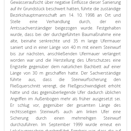
Gewässeraufsicht über negative Einflüsse dieser Sanierung
auf ihr Grundstück beschwert hatten, führte die zuständige
Bezirkshauptmannschaft am 14. 10. 1998 an Ort und
Stelle eine Verhandlung durch, der ein
Amtssachverständiger beigezogen wurde. Festgehalten
wurde, dass bei der durchgeführten Baumaßnahme eine
alte, beinahe senkrechte und 35 m lange Ufermauer
saniert und in einer Länge von 40 m mit einem Steinwurf
bis zur nächsten, anschließenden Ufermauer verlängert
worden war und die Herstellung des Uferschutzes eine
Engstelle gegenüber dem natürlichen Bachbett auf einer
Länge von 30 m geschaffen hatte. Der Sachverständige
führte aus, dass die Steinwurfsicherung den
Fließquerschnitt verengt, die Fließgeschwindigkeit erhöht
hätte und das gegenüberliegende Ufer dadurch üblichen
Angriffen im Außenbogen mehr als früher ausgesetzt sei.
Er schlug vor, gegenüber der gesamten Länge des
rechtsseitigen Steinwurfs auch am linken Ufer eine
Sicherung durch einen mehrreihigen Steinwurf
durchzuführen. Im September 1999 wurde erneut ein
Lokalaugenschein durchgeführt. Ergebnis war, dass die auf