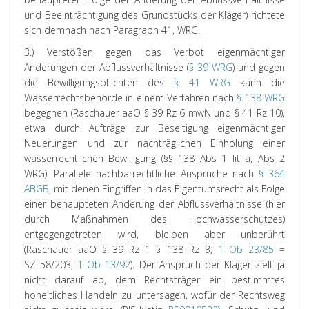
und Beeinträchtigung des Grundstücks der Kläger) richtete
sich demnach nach Paragraph 41, WRG.
3.) Verstößen gegen das Verbot eigenmächtiger
Änderungen der Abflussverhältnisse (
§ 39 WRG
) und gegen
die Bewilligungspflichten des
§ 41 WRG
kann die
Wasserrechtsbehörde in einem Verfahren nach
§ 138 WRG
begegnen (
Raschauer
aaO § 39 Rz 6 mwN und § 41 Rz 10),
etwa durch Aufträge zur Beseitigung eigenmächtiger
Neuerungen und zur nachträglichen Einholung einer
wasserrechtlichen Bewilligung (§§ 138 Abs 1 lit a, Abs 2
WRG). Parallele nachbarrechtliche Ansprüche nach
§ 364
ABGB
, mit denen Eingriffen in das Eigentumsrecht als Folge
einer behaupteten Änderung der Abflussverhältnisse (hier
durch Maßnahmen des Hochwasserschutzes)
entgegengetreten wird, bleiben aber unberührt
(
Raschauer
aaO § 39 Rz 1 § 138 Rz 3;
1 Ob 23/85
=
SZ 58/203;
1 Ob 13/92
). Der Anspruch der Kläger zielt ja
nicht darauf ab, dem Rechtsträger ein bestimmtes
hoheitliches Handeln zu untersagen, wofür der Rechtsweg