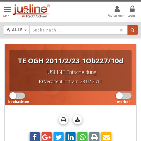
Menü
öffnen/schließen
Registrieren
Login
Menü
DROPDOWN: GEWÄHLTER WERT IST ALLE
ALLE
TE OGH 2011/2/23 1Ob227/10d
JUSLINE Entscheidung
Veröffentlicht am 23.02.2011
beobachten
merken