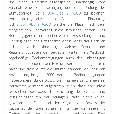
um einen Unterlassungsanspruch unabhängig vom
Ausmaß einer Beeinträchtigung und ohne Prüfung der
Zumutbarkeit iSd
§ 364 Abs 2 ABGB
zu bejahen.
Voraussetzung sei vielmehr das Vorliegen einer Einwirkung
iSd
§ 364 Abs 2 ABGB
, welche die Kläger nach dem
festgestellten Sachverhalt nicht bewiesen hätten. Das
Berufungsgericht interpretierte die Feststellungen und
Überlegungen des Erstgerichts dahin, dass der Bach an
sich - auch ohne irgendwelche Schutz- und
Regulierungsbauten der beklagten Partei - als Wildbach
regelmäßige Beeinträchtigungen auch des linksseitigen
Ufers insbesondere bei Hochwasser mit sich gebracht
habe und dass durch die Baumaßnahmen von 1998 mit
Abänderung im Jahr 2000 derartige Beeinträchtigungen
insbesondere durch Ausschwemmungen ganz allgemein
betrachtet vermehrt aufgetreten seien; dass aber nicht
feststellbar sei, dass die Errichtung der Schutz- und
Regulierungsbauten der beklagten Partei hiefür kausal
gewesen sei. Damit sei den Klägern der Beweis der
Kausalität der Baumaßnahmen für die von ihnen ins
Treffen geführten Auswaschungen misslungen. Eine