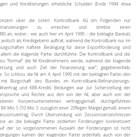
ngen und Kreditierungen erhebliche Schulden (Ende 1994 etwa
nzern über die österr. Kontrollbank AG (im Folgenden nur
rtfinanzierungen zu erreichen und strebte einen
R) an, wobei - wie auch hier im April 1995 - die beklagte Bankals
 jedoch als Kreditgeberin auftrat, während die Kontrollbank nur im
gschaften haftete. Bedingung für diese Exportförderung sind
allem die klagende Partei durchführte. Die Kontrollbank und die
ass "formal" die NI Kreditnehmerin werde, während die klagende
setzung und auch Ziel der Finanzierung war", gegebenenfalls
. So schloss die NI am 4. April 1995 mit der beklagten Partei den
 mit Bürgschaft des Bundes im Kontrollbank-Refinanzierungs-
tvertrag und KRR-Kredit). Bedungen war zur Sicherstellung der
 Ansprüche und Rechte aus den von der NI, aber auch von der
iteren Konzernunternehmen vertragsgemäß durchgeführten
n 84 Mio S (70 Mio S zuzüglich einer 20%igen Marge) gemäß einem
ssionsvertrag. Durch Übersendung von Zessionsverzeichnissen
ise an die beklagte Partei zedierten Forderungen konkretisiert
blauf der so vorgenommenen Auswahl der Forderungen ist nicht
tbedingungen kamen der klagenden Partei jedenfalls auch von der