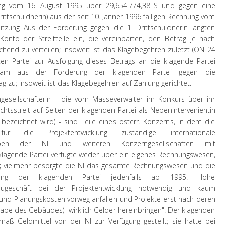
ng vom 16. August 1995 über 29,654.774,38 S und gegen eine
ittschuldnerin) aus der seit 10. Jänner 1996 fälligen Rechnung vom
tzung Aus der Forderung gegen die 1. Drittschuldnerin langten
to der Streitteile ein, die vereinbarten, den Betrag je nach
chend zu verteilen; insoweit ist das Klagebegehren zuletzt (ON 24
n Partei zur Ausfolgung dieses Betrags an die klagende Partei
i kam aus der Forderung der klagenden Partei gegen die
g zu; insoweit ist das Klagebegehren auf Zahlung gerichtet.
ngesellschafterin - die vom Masseverwalter im Konkurs über ihr
tsstreit auf Seiten der klagenden Partei als Nebenintervenientin
 bezeichnet wird) - sind Teile eines österr. Konzerns, in dem die
 die Projektentwicklung zuständige internationale
ben der NI und weiteren Konzerngesellschaften mit
klagende Partei verfügte weder über ein eigenes Rechnungswesen,
in; vielmehr besorgte die NI das gesamte Rechnungswesen und die
lung der klagenden Partei jedenfalls ab 1995. Hohe
augeschäft bei der Projektentwicklung notwendig und kaum
und Planungskosten vorweg anfallen und Projekte erst nach deren
gabe des Gebäudes) "wirklich Gelder hereinbringen". Der klagenden
maß Geldmittel von der NI zur Verfügung gestellt; sie hatte bei