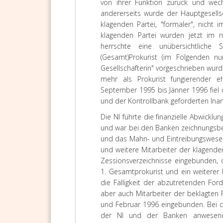
von ihrer Funktion zurück und wechs
andererseits wurde der Hauptgesellsc
klagenden Partei, "formaler", nicht 
klagenden Partei wurden jetzt im
herrschte eine unübersichtliche 
(Gesamt)Prokurist (im Folgenden nu
Gesellschafterin" vorgeschrieben wurde.
mehr als Prokurist fungierender eh
September 1995 bis Jänner 1996 fiel 
und der Kontrollbank geforderten Ina
Die NI führte die finanzielle Abwicklu
und war bei den Banken zeichnungsbe
und das Mahn- und Eintreibungswesen
und weitere Mitarbeiter der klagende
Zessionsverzeichnisse eingebunden, 
1. Gesamtprokurist und ein weiterer 
die Fälligkeit der abzutretenden Fo
aber auch Mitarbeiter der beklagten
und Februar 1996 eingebunden. Bei d
der NI und der Banken anwesend