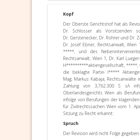
Kopf
Der Oberste Gerichtshof hat als Revi
Dr. Schlosser als Vorsitzenden s
Dr. Gerstenecker, Dr. Rohrer und Dr. Z
Dr. Josef Ebner, Rechtsanwalt, Wien
*****, und des Nebenintervenient
Rechtsanwalt, Wien 1, Dr. Karl Lueg
H**********aktiengesellschaft, *****,
die beklagte Partei I***** Aktieng
Mag. Markus Kabaja, Rechtsanwälte in
Zahlung von 3,762.300 S sA info
Oberlandesgerichts Wien als Berufu
infolge von Berufungen der klagenden
für Zivilrechtssachen Wien vom 1. Apr
Sitzung zu Recht erkannt:
Spruch
Der Revision wird nicht Folge gegeben.