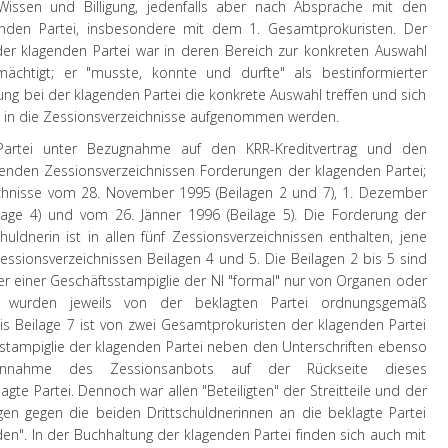
Wissen und Billigung, jedenfalls aber nach Absprache mit den
nden Partei, insbesondere mit dem 1. Gesamtprokuristen. Der
der klagenden Partei war in deren Bereich zur konkreten Auswahl
chtigt; er "musste, konnte und durfte" als bestinformierter
ung bei der klagenden Partei die konkrete Auswahl treffen und sich
in die Zessionsverzeichnisse aufgenommen werden.
artei unter Bezugnahme auf den KRR-Kreditvertrag und den
nden Zessionsverzeichnissen Forderungen der klagenden Partei;
ichnisse vom 28. November 1995 (Beilagen 2 und 7), 1. Dezember
ilage 4) und vom 26. Jänner 1996 (Beilage 5). Die Forderung der
huldnerin ist in allen fünf Zessionsverzeichnissen enthalten, jene
Zessionsverzeichnissen Beilagen 4 und 5. Die Beilagen 2 bis 5 sind
ber einer Geschäftsstampiglie der NI "formal" nur von Organen oder
nd wurden jeweils von der beklagten Partei ordnungsgemäß
 Beilage 7 ist von zwei Gesamtprokuristen der klagenden Partei
ftsstampiglie der klagenden Partei neben den Unterschriften ebenso
e Annahme des Zessionsanbots auf der Rückseite dieses
gte Partei. Dennoch war allen "Beteiligten" der Streitteile und der
ngen gegen die beiden Drittschuldnerinnen an die beklagte Partei
en". In der Buchhaltung der klagenden Partei finden sich auch mit