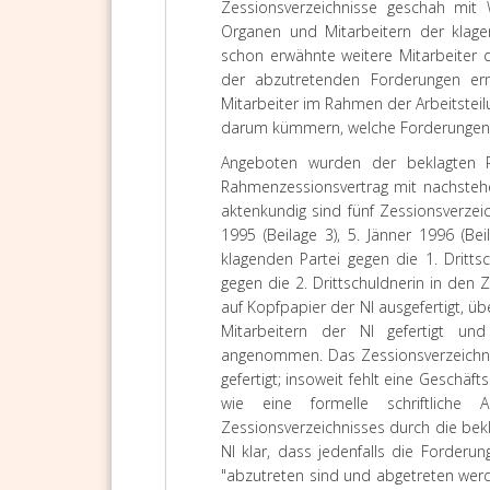
Zessionsverzeichnisse geschah mit 
Organen und Mitarbeitern der klage
schon erwähnte weitere Mitarbeiter 
der abzutretenden Forderungen ermä
Mitarbeiter im Rahmen der Arbeitsteil
darum kümmern, welche Forderungen 
Angeboten wurden der beklagten P
Rahmenzessionsvertrag mit nachstehe
aktenkundig sind fünf Zessionsverze
1995 (Beilage 3), 5. Jänner 1996 (Be
klagenden Partei gegen die 1. Drittsc
gegen die 2. Drittschuldnerin in den 
auf Kopfpapier der NI ausgefertigt, ü
Mitarbeitern der NI gefertigt u
angenommen. Das Zessionsverzeichnis
gefertigt; insoweit fehlt eine Geschä
wie eine formelle schriftlich
Zessionsverzeichnisses durch die bekla
NI klar, dass jedenfalls die Forderu
"abzutreten sind und abgetreten werd