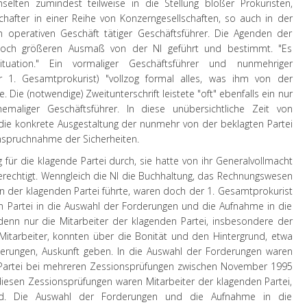
elten zumindest teilweise in die Stellung bloßer Prokuristen,
hafter in einer Reihe von Konzerngesellschaften, so auch in der
im operativen Geschäft tätiger Geschäftsführer. Die Agenden der
 noch größeren Ausmaß von der NI geführt und bestimmt. "Es
Situation." Ein vormaliger Geschäftsführer und nunmehriger
r 1. Gesamtprokurist) "vollzog formal alles, was ihm von der
 Die (notwendige) Zweitunterschrift leistete "oft" ebenfalls ein nur
emaliger Geschäftsführer. In diese unübersichtliche Zeit von
die konkrete Ausgestaltung der nunmehr von der beklagten Partei
nspruchnahme der Sicherheiten.
ng für die klagende Partei durch, sie hatte von ihr Generalvollmacht
rechtigt. Wenngleich die NI die Buchhaltung, das Rechnungswesen
 der klagenden Partei führte, waren doch der 1. Gesamtprokurist
n Partei in die Auswahl der Forderungen und die Aufnahme in die
denn nur die Mitarbeiter der klagenden Partei, insbesondere der
Mitarbeiter, konnten über die Bonität und den Hintergrund, etwa
rderungen, Auskunft geben. In die Auswahl der Forderungen waren
 Partei bei mehreren Zessionsprüfungen zwischen November 1995
iesen Zessionsprüfungen waren Mitarbeiter der klagenden Partei,
. Die Auswahl der Forderungen und die Aufnahme in die