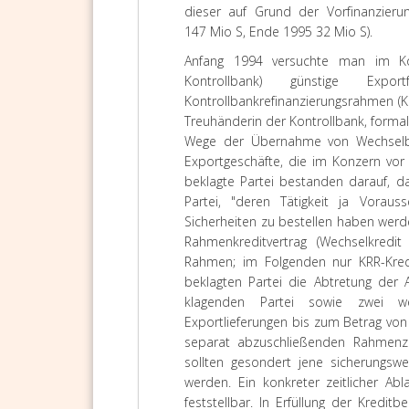
dieser auf Grund der Vorfinanzieru
147 Mio S, Ende 1995 32 Mio S).
Anfang 1994 versuchte man im Ko
Kontrollbank) günstige Expo
Kontrollbankrefinanzierungsrahmen (KR
Treuhänderin der Kontrollbank, formal
Wege der Übernahme von Wechselbür
Exportgeschäfte, die im Konzern vor 
beklagte Partei bestanden darauf, d
Partei, "deren Tätigkeit ja Voraus
Sicherheiten zu bestellen haben werde
Rahmenkreditvertrag (Wechselkredit
Rahmen; im Folgenden nur KRR-Kredi
beklagten Partei die Abtretung der
klagenden Partei sowie zwei we
Exportlieferungen bis zum Betrag vo
separat abzuschließenden Rahmenze
sollten gesondert jene sicherungswe
werden. Ein konkreter zeitlicher A
feststellbar. In Erfüllung der Kredi