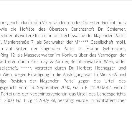
sionsgericht durch den Vizepräsidenten des Obersten Gerichtshofs
owie die Hofräte des Obersten Gerichtshofs Dr. Schiemer,
echner als weitere Richter in der Rechtssache der klagenden Partei
 1, Mahlerstraße 7, als Sachwalter der M***** Gesellschaft mbH,
en auf Seiten der klagenden Partei Dr. Florian Gehmacher,
er-Ring 12, als Masseverwalter im Konkurs über das Vermögen der
 vertreten durch Preslmayr & Partner, Rechtsanwälte in Wien, wider
esellschaft, *****, vertreten durch Dr. Herbert Hochegger und
 Wien, wegen Einwilligung in die Ausfolgung von 15 Mio S sA und
lge Revision der klagenden Partei gegen das Urteil des
ngsgericht vom 13. September 2000, GZ 5 R 115/00v-42, womit
 Partei und der Nebenintervenientin das Urteil des Landesgerichts
il 2000, GZ 1 Cg 152/97y-38, bestätigt wurde, in nichtöffentlicher