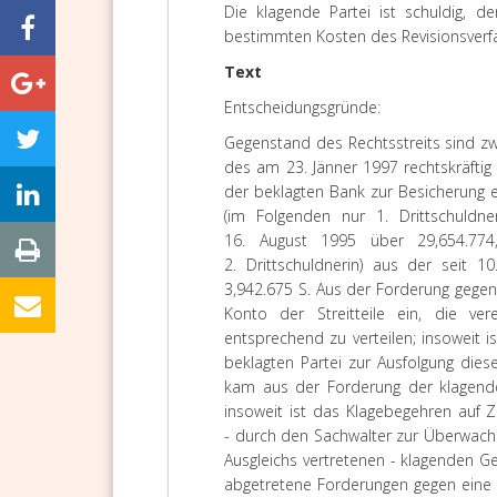
Die klagende Partei ist schuldig, d
bestimmten Kosten des Revisionsverfa
Text
Entscheidungsgründe:
Gegenstand des Rechtsstreits sind zw
des am 23. Jänner 1997 rechtskräftig
der beklagten Bank zur Besicherung 
(im Folgenden nur 1. Drittschuldn
16. August 1995 über 29,654.77
2. Drittschuldnerin) aus der seit 
3,942.675 S. Aus der Forderung gegen
Konto der Streitteile ein, die ve
entsprechend zu verteilen; insoweit 
beklagten Partei zur Ausfolgung dies
kam aus der Forderung der klagenden
insoweit ist das Klagebegehren auf Za
- durch den Sachwalter zur Überwachu
Ausgleichs vertretenen - klagenden G
abgetretene Forderungen gegen eine d