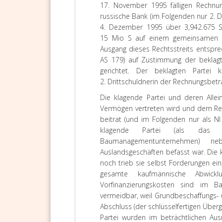
17. November 1995 fälligen Rechnu
russische Bank (im Folgenden nur 2. Dr
4. Dezember 1995 über 3,942.675 Si
15 Mio S auf einem gemeinsamen Kon
Ausgang dieses Rechtsstreits entspre
AS 179) auf Zustimmung der beklagte
gerichtet. Der beklagten Parte
2. Drittschuldnerin der Rechnungsbetra
Die klagende Partei und deren Allei
Vermögen vertreten wird und dem Rech
beitrat (und im Folgenden nur als NI
klagende Partei (als das für
Baumanagementunternehmen) ne
Auslandsgeschäften befasst war. Die 
noch trieb sie selbst Forderungen e
gesamte kaufmännische Abwick
Vorfinanzierungskosten sind im B
vermeidbar, weil Grundbeschaffungs- 
Abschluss (der schlüsselfertigen Über
Partei wurden im beträchtlichen Aus