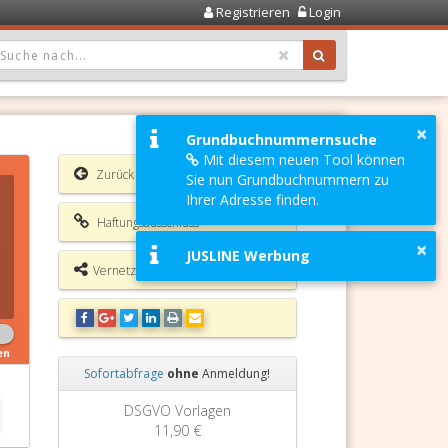
Registrieren
Login
OPDOWN: GEWÄHLTER WERT IST ALLE
×
Grundbuchnummernsuche
Mit diesem neuen Tool können
Zurück
Sie nun Grundbuchnummern zu
Ihrer Adresse finden.
Haftungsausschluss
×
JUSLINE Werbung
Vernetzungsmöglichkeiten
en
Sofortabfrage
ohne
Anmeldung!
Zurück
Weiter
Grundbuchauszug
11,90 €