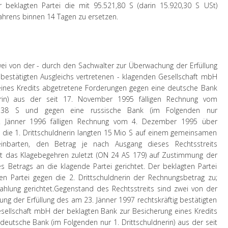
er beklagten Partei die mit 95.521,80 S (darin 15.920,30 S USt)
hrens binnen 14 Tagen zu ersetzen.
ei von der - durch den Sachwalter zur Überwachung der Erfüllung
 bestätigten Ausgleichs vertretenen - klagenden Gesellschaft mbH
eines Kredits abgetretene Forderungen gegen eine deutsche Bank
erin) aus der seit 17. November 1995 fälligen Rechnung vom
4,38 S und gegen eine russische Bank (im Folgenden nur
10. Jänner 1996 fälligen Rechnung vom 4. Dezember 1995 über
 die 1. Drittschuldnerin langten 15 Mio S auf einem gemeinsamen
reinbarten, den Betrag je nach Ausgang dieses Rechtsstreits
ist das Klagebegehren zuletzt (ON 24 AS 179) auf Zustimmung der
es Betrags an die klagende Partei gerichtet. Der beklagten Partei
 Partei gegen die 2. Drittschuldnerin der Rechnungsbetrag zu;
hlung gerichtet.
Gegenstand des Rechtsstreits sind zwei von der
ng der Erfüllung des am 23. Jänner 1997 rechtskräftig bestätigten
esellschaft mbH der beklagten Bank zur Besicherung eines Kredits
eutsche Bank (im Folgenden nur 1. Drittschuldnerin) aus der seit