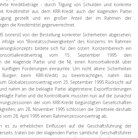
ährte Kreditbeträge - durch Tilgung von Schulden und konkrete
it Kreditmittel aus dem KRR-Kredit auch der klagenden Partei
rfügung gestellt und ein großer Anteil der im Rahmen der
gen die Kreditmittel gegenverrechnet.
95 (vorerst) von der Bestellung konkreter Sicherheiten abgesehen,
infolge von "Bonitätsschwierigkeiten" des Konzerns. Im Rahmen
ierungskonzepts bildete sich für den österr. Konzernbereich ein
onsortialkreditvertrag vom 15. September 1995 den
h die klagende Partei und die NI, einen Konsortialkredit über
 künftigen Forderungen einräumte. Um nicht ältere Sicherheiten
 Bürgen beim KRR-Kredit) zu beeinträchtigen, nahm das
zum Globalzessionsvertrag vom 25. September 1995 Rücksicht auf
und nahm an die beklagte Partei abgetretene Exportforderungen
eklagte Partei und die Kontrollbank mussten nun auf die zunächst
rungszessionen der vom KRR-Kredit begünstigten Gesellschaften
ckgreifen; am 28. November 1995 schlossen die Streitteile deshalb
gs vom 28. April 1995 einen Rahmenzessionsvertrag ab.
m es zu erheblichen Einflüssen auf die Geschäftsführung der
erseits traten bei der klagenden Partei sämtliche Geschäftsführer