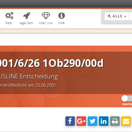
DR
ALLE
Tools
Legal.Tech
Über Uns
Hilfe
001/6/26 1Ob290/00d
USLINE Entscheidung
Veröffentlicht am 26.06.2001
merk
DSGVO Vorlagen
11,90 €