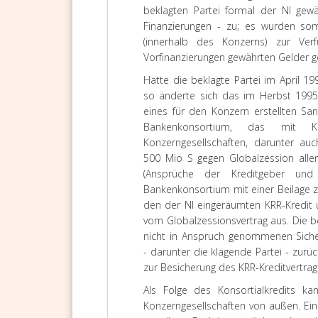
beklagten Partei formal der NI gew
Finanzierungen - zu; es wurden som
(innerhalb des Konzerns) zur Ve
Vorfinanzierungen gewährten Gelder ge
Hatte die beklagte Partei im April 19
so änderte sich das im Herbst 1995 
eines für den Konzern erstellten San
Bankenkonsortium, das mit K
Konzerngesellschaften, darunter auc
500 Mio S gegen Globalzession aller
(Ansprüche der Kreditgeber und
Bankenkonsortium mit einer Beilage 
den der NI eingeräumten KRR-Kredit 
vom Globalzessionsvertrag aus. Die b
nicht in Anspruch genommenen Siche
- darunter die klagende Partei - zurü
zur Besicherung des KRR-Kreditvertra
Als Folge des Konsortialkredits ka
Konzerngesellschaften von außen. Ein