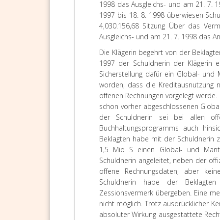
1998 das Ausgleichs- und am 21. 7. 1
1997 bis 18. 8. 1998 überwiesen Sch
4,030.156,68 Sitzung Über das Ver
Ausgleichs- und am 21. 7. 1998 das An
Die Klägerin begehrt von der Beklagt
1997 der Schuldnerin der Klägerin e
Sicherstellung dafür ein Global- un
worden, dass die Kreditausnutzung n
offenen Rechnungen vorgelegt werde.
schon vorher abgeschlossenen Globalz
der Schuldnerin sei bei allen o
Buchhaltungsprogramms auch hinsich
Beklagten habe mit der Schuldnerin 
1,5 Mio S einen Global- und Mante
Schuldnerin angeleitet, neben der offi
offene Rechnungsdaten, aber kein
Schuldnerin habe der Beklagten
Zessionsvermerk übergeben. Eine meh
nicht möglich. Trotz ausdrücklicher Ke
absoluter Wirkung ausgestattete Rech