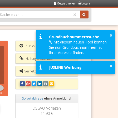
Registrieren
Login
OPDOWN: GEWÄHLTER WERT IST ALLE
×
Grundbuchnummernsuche
Mit diesem neuen Tool können
Zurück
Sie nun Grundbuchnummern zu
Ihrer Adresse finden.
Haftungsausschluss
×
JUSLINE Werbung
Vernetzungsmöglichkeiten
en
Sofortabfrage
ohne
Anmeldung!
Zurück
Weiter
VO Vorlagen
Grundbuchauszug
11,90 €
11,90 €