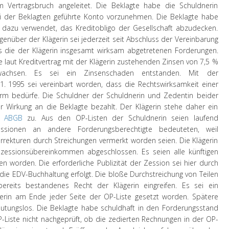
m Vertragsbruch angeleitet. Die Beklagte habe die Schuldnerin
ei der Beklagten geführte Konto vorzunehmen. Die Beklagte habe
r dazu verwendet, das Kreditobligo der Gesellschaft abzudecken.
enüber der Klägerin sei jederzeit seit Abschluss der Vereinbarung
s die der Klägerin insgesamt wirksam abgetretenen Forderungen.
 laut Kreditvertrag mit der Klägerin zustehenden Zinsen von 7,5 %
wachsen. Es sei ein Zinsenschaden entstanden. Mit der
1. 1995 sei vereinbart worden, dass die Rechtswirksamkeit einer
orm bedürfe. Die Schuldner der Schuldnerin und Zedentin beider
r Wirkung an die Beklagte bezahlt. Der Klägerin stehe daher ein
1 ABGB
zu. Aus den OP-Listen der Schuldnerin seien laufend
Zessionen an andere Forderungsberechtigte bedeuteten, weil
rekturen durch Streichungen vermerkt worden seien. Die Klägerin
lzessionsübereinkommen abgeschlossen. Es seien alle künftigen
n worden. Die erforderliche Publizität der Zession sei hier durch
ie EDV-Buchhaltung erfolgt. Die bloße Durchstreichung von Teilen
ereits bestandenes Recht der Klägerin eingreifen. Es sei ein
erin am Ende jeder Seite der OP-Liste gesetzt worden. Spätere
eutungslos. Die Beklagte habe schuldhaft in den Forderungsstand
OP-Liste nicht nachgeprüft, ob die zedierten Rechnungen in der OP-