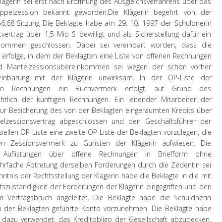
lägerin sei erst nach Eröffnung des Ausgleichsverfahrens über das
ppelzession bekannt geworden.
Die Klägerin begehrt von der
56,68 Sitzung Die Beklagte habe am 29. 10. 1997 der Schuldnerin
vertrag über 1,5 Mio S bewilligt und als Sicherstellung dafür ein
nkommen geschlossen. Dabei sei vereinbart worden, dass die
erfolge, in dem der Beklagten eine Liste von offenen Rechnungen
und Mantelzessionsübereinkommen sei wegen der schon vorher
reinbarung mit der Klägerin unwirksam. In der OP-Liste der
nen Rechnungen ein Buchvermerk erfolgt, auf Grund des
tlich der künftigen Rechnungen. Ein leitender Mitarbeiter der
zur Besicherung des von der Beklagten eingeräumten Kredits über
lzessionsvertrag abgeschlossen und den Geschäftsführer der
ziellen OP-Liste eine zweite OP-Liste der Beklagten vorzulegen, die
en Zessionsvermerk zu Gunsten der Klägerin aufwiesen. Die
 Auflistungen über offene Rechnungen in Briefform ohne
rfache Abtretung derselben Forderungen durch die Zedentin sei
nntnis der Rechtsstellung der Klägerin habe die Beklagte in die mit
tszuständigkeit der Forderungen der Klägerin eingegriffen und den
m Vertragsbruch angeleitet. Die Beklagte habe die Schuldnerin
ei der Beklagten geführte Konto vorzunehmen. Die Beklagte habe
r dazu verwendet, das Kreditobligo der Gesellschaft abzudecken.