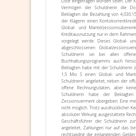
Liste eingetragen worden seien. Der K
Vermögen der Schuldnerin die Do
Beklagten die Bezahlung von 4,030.1
der Klägerin einen Kontokorrentkredit
Global- und Mantelzessionsüberei
Kreditausnutzung nur in dem Rahmen 
vorgelegt werde. Dieses Global- 
abgeschlossenen Globalzessionsve
Schuldnerin sei bei allen offe
Buchhaltungsprogramms auch hinsich
Beklagten habe mit der Schuldnerin 
1,5 Mio S einen Global- und Mante
Schuldnerin angeleitet, neben der offi
offene Rechnungsdaten, aber kein
Schuldnerin habe der Beklagten
Zessionsvermerk übergeben. Eine meh
nicht möglich. Trotz ausdrücklicher Ke
absoluter Wirkung ausgestattete Rech
Geschäftsführer der Schuldnerin zu
angeleitet, Zahlungen nur auf das b
rechtswidrig die einlangenden Gelde