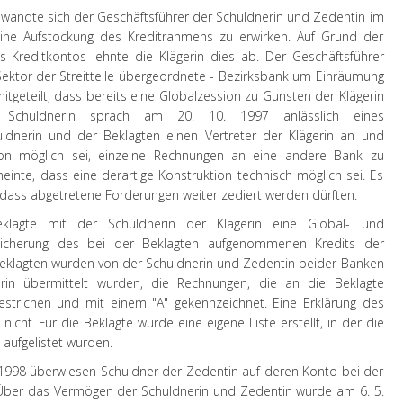
 wandte sich der Geschäftsführer der Schuldnerin und Zedentin im
ine Aufstockung des Kreditrahmens zu erwirken. Auf Grund der
Kreditkontos lehnte die Klägerin dies ab. Der Geschäftsführer
 Sektor der Streitteile übergeordnete - Bezirksbank um Einräumung
itgeteilt, dass bereits eine Globalzession zu Gunsten der Klägerin
r Schuldnerin sprach am 20. 10. 1997 anlässlich eines
ldnerin und der Beklagten einen Vertreter der Klägerin an und
ion möglich sei, einzelne Rechnungen an eine andere Bank zu
meinte, dass eine derartige Konstruktion technisch möglich sei. Es
 dass abgetretene Forderungen weiter zediert werden dürften.
lagte mit der Schuldnerin der Klägerin eine Global- und
esicherung des bei der Beklagten aufgenommenen Kredits der
Beklagten wurden von der Schuldnerin und Zedentin beider Banken
rin übermittelt wurden, die Rechnungen, die an die Beklagte
strichen und mit einem "A" gekennzeichnet. Eine Erklärung des
 nicht. Für die Beklagte wurde eine eigene Liste erstellt, in der die
aufgelistet wurden.
8. 1998 überwiesen Schuldner der Zedentin auf deren Konto bei der
 Über das Vermögen der Schuldnerin und Zedentin wurde am 6. 5.