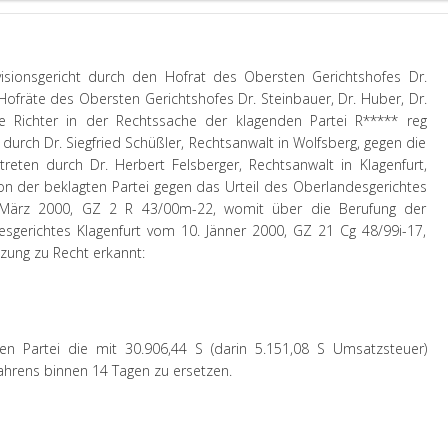
isionsgericht durch den Hofrat des Obersten Gerichtshofes Dr.
Hofräte des Obersten Gerichtshofes Dr. Steinbauer, Dr. Huber, Dr.
e Richter in der Rechtssache der klagenden Partei R***** reg
urch Dr. Siegfried Schüßler, Rechtsanwalt in Wolfsberg, gegen die
treten durch Dr. Herbert Felsberger, Rechtsanwalt in Klagenfurt,
ion der beklagten Partei gegen das Urteil des Oberlandesgerichtes
. März 2000, GZ 2 R 43/00m-22, womit über die Berufung der
esgerichtes Klagenfurt vom 10. Jänner 2000, GZ 21 Cg 48/99i-17,
itzung zu Recht erkannt:
en Partei die mit 30.906,44 S (darin 5.151,08 S Umsatzsteuer)
hrens binnen 14 Tagen zu ersetzen.