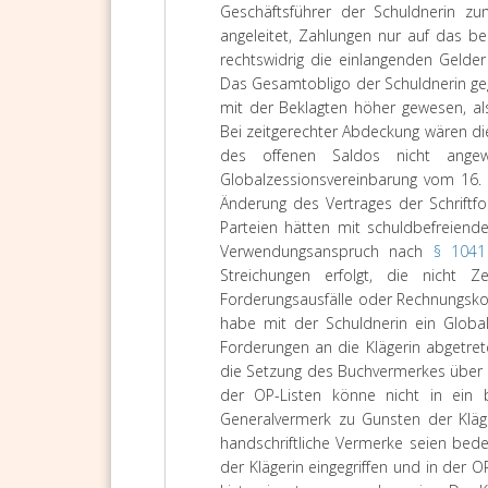
Geschäftsführer der Schuldnerin zu
angeleitet, Zahlungen nur auf das b
rechtswidrig die einlangenden Gelde
Das Gesamtobligo der Schuldnerin geg
mit der Beklagten höher gewesen, al
Bei zeitgerechter Abdeckung wären die
des offenen Saldos nicht ange
Globalzessionsvereinbarung vom 16. 
Änderung des Vertrages der Schriftf
Parteien hätten mit schuldbefreiende
Verwendungsanspruch nach
§ 104
Streichungen erfolgt, die nicht 
Forderungsausfälle oder Rechnungskor
habe mit der Schuldnerin ein Globa
Forderungen an die Klägerin abgetrete
die Setzung des Buchvermerkes über d
der OP-Listen könne nicht in ein b
Generalvermerk zu Gunsten der Kläg
handschriftliche Vermerke seien bed
der Klägerin eingegriffen und in der 