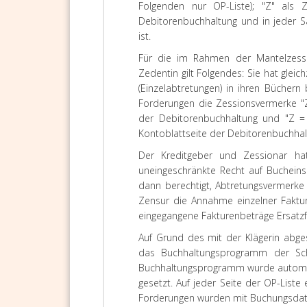
Folgenden nur OP-Liste); "Z" als 
Debitorenbuchhaltung und in jeder S
ist.
Für die im Rahmen der Mantelzess
Zedentin gilt Folgendes: Sie hat gleic
(Einzelabtretungen) in ihren Bücher
Forderungen die Zessionsvermerke "Z
der Debitorenbuchhaltung und "Z = z
Kontoblattseite der Debitorenbuchhal
Der Kreditgeber und Zessionar ha
uneingeschränkte Recht auf Bucheinsi
dann berechtigt, Abtretungsvermerk
Zensur die Annahme einzelner Faktu
eingegangene Fakturenbeträge Ersatz
Auf Grund des mit der Klägerin abg
das Buchhaltungsprogramm der Sch
Buchhaltungsprogramm wurde automati
gesetzt. Auf jeder Seite der OP-Liste 
Forderungen wurden mit Buchungsdatum