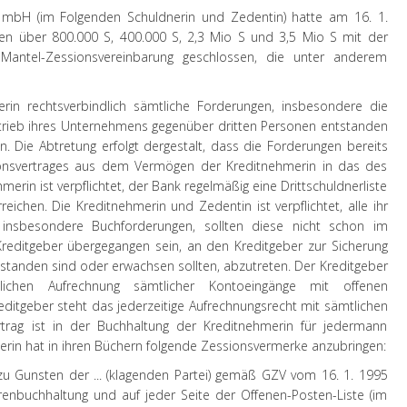
t mbH (im Folgenden Schuldnerin und Zedentin) hatte am 16. 1.
ten über 800.000 S, 400.000 S, 2,3 Mio S und 3,5 Mio S mit der
Mantel-Zessionsvereinbarung geschlossen, die unter anderem
erin rechtsverbindlich sämtliche Forderungen, insbesondere die
trieb ihres Unternehmens gegenüber dritten Personen entstanden
n. Die Abtretung erfolgt dergestalt, dass die Forderungen bereits
onsvertrages aus dem Vermögen der Kreditnehmerin in das des
erin ist verpflichtet, der Bank regelmäßig eine Drittschuldnerliste
eichen. Die Kreditnehmerin und Zedentin ist verpflichtet, alle ihr
 insbesondere Buchforderungen, sollten diese nicht schon im
editgeber übergegangen sein, an den Kreditgeber zur Sicherung
standen sind oder erwachsen sollten, abzutreten. Der Kreditgeber
glichen Aufrechnung sämtlicher Kontoeingänge mit offenen
editgeber steht das jederzeitige Aufrechnungsrecht mit sämtlichen
rtrag ist in der Buchhaltung der Kreditnehmerin für jedermann
erin hat in ihren Büchern folgende Zessionsvermerke anzubringen:
 zu Gunsten der ... (klagenden Partei) gemäß GZV vom 16. 1. 1995
renbuchhaltung und auf jeder Seite der Offenen-Posten-Liste (im