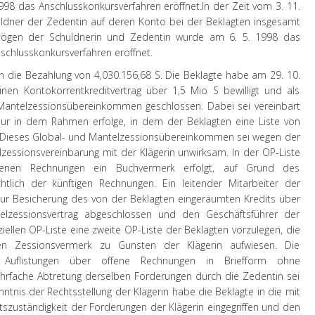
998 das Anschlusskonkursverfahren eröffnet.
In der Zeit vom 3. 11.
uldner der Zedentin auf deren Konto bei der Beklagten insgesamt
mögen der Schuldnerin und Zedentin wurde am 6. 5. 1998 das
schlusskonkursverfahren eröffnet.
en die Bezahlung von 4,030.156,68 S. Die Beklagte habe am 29. 10.
inen Kontokorrentkreditvertrag über 1,5 Mio S bewilligt und als
d Mantelzessionsübereinkommen geschlossen. Dabei sei vereinbart
ur in dem Rahmen erfolge, in dem der Beklagten eine Liste von
 Dieses Global- und Mantelzessionsübereinkommen sei wegen der
essionsvereinbarung mit der Klägerin unwirksam. In der OP-Liste
ffenen Rechnungen ein Buchvermerk erfolgt, auf Grund des
tlich der künftigen Rechnungen. Ein leitender Mitarbeiter der
zur Besicherung des von der Beklagten eingeräumten Kredits über
lzessionsvertrag abgeschlossen und den Geschäftsführer der
ziellen OP-Liste eine zweite OP-Liste der Beklagten vorzulegen, die
en Zessionsvermerk zu Gunsten der Klägerin aufwiesen. Die
 Auflistungen über offene Rechnungen in Briefform ohne
rfache Abtretung derselben Forderungen durch die Zedentin sei
nntnis der Rechtsstellung der Klägerin habe die Beklagte in die mit
tszuständigkeit der Forderungen der Klägerin eingegriffen und den