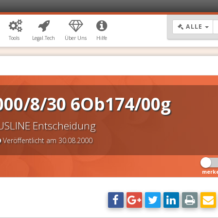
DR
ALLE
Tools
Legal.Tech
Über Uns
Hilfe
000/8/30 6Ob174/00g
USLINE Entscheidung
Veröffentlicht am 30.08.2000
merk
DSG