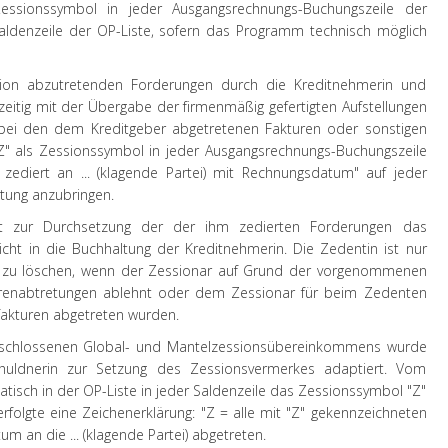
Zessionssymbol in jeder Ausgangsrechnungs-Buchungszeile der
aldenzeile der OP-Liste, sofern das Programm technisch möglich
ion abzutretenden Forderungen durch die Kreditnehmerin und
hzeitig mit der Übergabe der firmenmäßig gefertigten Aufstellungen
n bei den dem Kreditgeber abgetretenen Fakturen oder sonstigen
" als Zessionssymbol in jeder Ausgangsrechnungs-Buchungszeile
ediert an ... (klagende Partei) mit Rechnungsdatum" auf jeder
tung anzubringen.
t zur Durchsetzung der der ihm zedierten Forderungen das
cht in die Buchhaltung der Kreditnehmerin. Die Zedentin ist nur
e zu löschen, wenn der Zessionar auf Grund der vorgenommenen
renabtretungen ablehnt oder dem Zessionar für beim Zedenten
fakturen abgetreten wurden.
eschlossenen Global- und Mantelzessionsübereinkommens wurde
uldnerin zur Setzung des Zessionsvermerkes adaptiert. Vom
sch in der OP-Liste in jeder Saldenzeile das Zessionssymbol "Z"
erfolgte eine Zeichenerklärung: "Z = alle mit "Z" gekennzeichneten
 an die ... (klagende Partei) abgetreten.