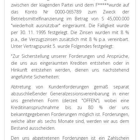
zwischen der klagenden Partei und dem F*****wurde auf
das Konto Nr 0000-065789 zum Zweck der
Betriebsmittelfinanzierung im Betrag von S 45,000.000
"wiederholt ausnützbar" eingeräumt. Die Fälligkeit wurde
per 30. 11. 1995 festgelegt. Die Zinsen wurden mit 8 %
p.a., die Verzugszinsen zusätzlich mit 8 % p.a. vereinbart.
Unter Vertragspunkt 5. wurde Folgendes festgelegt:
"Zur Sicherstellung unserer Forderungen und Ansprüche,
die uns aus eingeräumten Krediten entstehen oder in
Hinkunft entstehen werden, dienen uns nachstehend
angeführte Sicherheiten:
Abtretung von Kundenforderungen gemäß separat
abzuschließender Generalzessionsvereinbarung in einer
uns genehmen Form (derzeit "OFFEN"), wobei eine
Kreditinanspruchnahme bis zu 80 % der uns
bekanntgegebenen Forderungen möglich ist. Forderungen,
welche älter als sechs Monate sind, werden wir aus dem
Bestand ausscheiden.
Den uns abgetretenen Forderungen ist ein Zahlschein