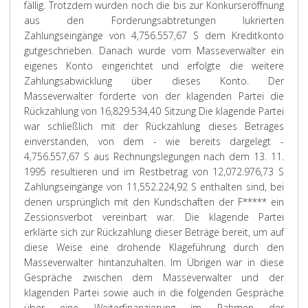
fällig. Trotzdem wurden noch die bis zur Konkurseröffnung
aus den Forderungsabtretungen lukrierten
Zahlungseingänge von 4,756.557,67 S dem Kreditkonto
gutgeschrieben. Danach wurde vom Masseverwalter ein
eigenes Konto eingerichtet und erfolgte die weitere
Zahlungsabwicklung über dieses Konto. Der
Masseverwalter forderte von der klagenden Partei die
Rückzahlung von 16,829.534,40 Sitzung Die klagende Partei
war schließlich mit der Rückzahlung dieses Betrages
einverstanden, von dem - wie bereits dargelegt -
4,756.557,67 S aus Rechnungslegungen nach dem 13. 11.
1995 resultieren und im Restbetrag von 12,072.976,73 S
Zahlungseingänge von 11,552.224,92 S enthalten sind, bei
denen ursprünglich mit den Kundschaften der F***** ein
Zessionsverbot vereinbart war. Die klagende Partei
erklärte sich zur Rückzahlung dieser Beträge bereit, um auf
diese Weise eine drohende Klageführung durch den
Masseverwalter hintanzuhalten. Im Übrigen war in diese
Gespräche zwischen dem Masseverwalter und der
klagenden Partei sowie auch in die folgenden Gespräche
über eine Weiterfinanzierung im Rahmen der