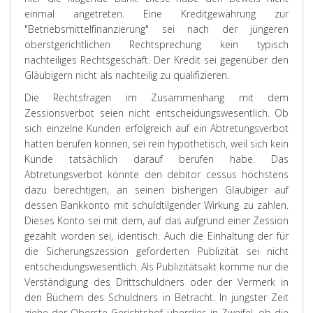
einmal angetreten. Eine Kreditgewährung zur
"Betriebsmittelfinanzierung" sei nach der jüngeren
oberstgerichtlichen Rechtsprechung kein typisch
nachteiliges Rechtsgeschäft. Der Kredit sei gegenüber den
Gläubigern nicht als nachteilig zu qualifizieren.
Die Rechtsfragen im Zusammenhang mit dem
Zessionsverbot seien nicht entscheidungswesentlich. Ob
sich einzelne Kunden erfolgreich auf ein Abtretungsverbot
hätten berufen können, sei rein hypothetisch, weil sich kein
Kunde tatsächlich darauf berufen habe. Das
Abtretungsverbot könnte den debitor cessus höchstens
dazu berechtigen, an seinen bisherigen Gläubiger auf
dessen Bankkonto mit schuldtilgender Wirkung zu zahlen.
Dieses Konto sei mit dem, auf das aufgrund einer Zession
gezahlt worden sei, identisch. Auch die Einhaltung der für
die Sicherungszession geforderten Publizität sei nicht
entscheidungswesentlich. Als Publizitätsakt komme nur die
Verständigung des Drittschuldners oder der Vermerk in
den Büchern des Schuldners in Betracht. In jüngster Zeit
ziehe der Oberste Gerichtshof überdies in Zweifel, ob die