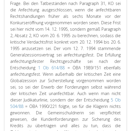
Frage. Bei den Tatbeständen nach Paragraph 31, KO sei
die Anfechtung ausgeschlossen, wenn die anfechtbaren
Rechtshandlungen früher als sechs Monate vor der
Konkurseröffnung vorgenommen worden seien. Diese Frist
sei hier nicht vom 14. 12. 1995, sondern gemäß Paragraph
2, Absatz 2, KO vom 20. 6. 1995 zu berechnen, sodass die
kritische Verdachtsfrist konkret vom 20. 12. 1994 bis 20. 6.
1995 anzusetzen sei. Der vom 12. 7. 1994 stammende
Generalzessionsvertrag sei anfechtungsfest. Die Erfüllung
anfechtungsfester Rechtsgeschäfte sei nach der
Entscheidung
1 Ob 614/88
= ÖBA 1989/151 ebenfalls
anfechtungsfest. Wenn außerhalb der kritischen Zeit eine
Globalzession zur Sicherstellung vorgenommen worden
sei, so sei der Erwerb der Forderungen selbst während
der kritischen Zeit unanfechtbar. Auch wenn man nicht
dieser Judikaturlinie, sondern der der Entscheidung
5 Ob
504/88
= ÖBA 1990/221 folgte, sei für die Klägerin nichts
gewonnen. Die Gemeinschuldnerin sei verpflichtet
gewesen, die Kundenforderungen zur Sicherung des
Kredits zu übertragen und alles zu tun, dass die