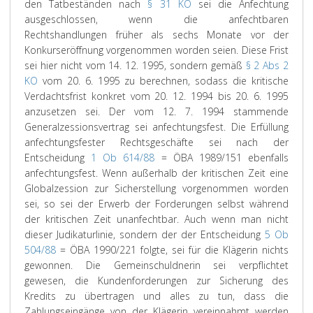
den Tatbeständen nach
§ 31 KO
sei die Anfechtung
ausgeschlossen, wenn die anfechtbaren
Rechtshandlungen früher als sechs Monate vor der
Konkurseröffnung vorgenommen worden seien. Diese Frist
sei hier nicht vom 14. 12. 1995, sondern gemäß
§ 2 Abs 2
KO
vom 20. 6. 1995 zu berechnen, sodass die kritische
Verdachtsfrist konkret vom 20. 12. 1994 bis 20. 6. 1995
anzusetzen sei. Der vom 12. 7. 1994 stammende
Generalzessionsvertrag sei anfechtungsfest. Die Erfüllung
anfechtungsfester Rechtsgeschäfte sei nach der
Entscheidung
1 Ob 614/88
= ÖBA 1989/151 ebenfalls
anfechtungsfest. Wenn außerhalb der kritischen Zeit eine
Globalzession zur Sicherstellung vorgenommen worden
sei, so sei der Erwerb der Forderungen selbst während
der kritischen Zeit unanfechtbar. Auch wenn man nicht
dieser Judikaturlinie, sondern der der Entscheidung
5 Ob
504/88
= ÖBA 1990/221 folgte, sei für die Klägerin nichts
gewonnen. Die Gemeinschuldnerin sei verpflichtet
gewesen, die Kundenforderungen zur Sicherung des
Kredits zu übertragen und alles zu tun, dass die
Zahlungseingänge von der Klägerin vereinnahmt werden