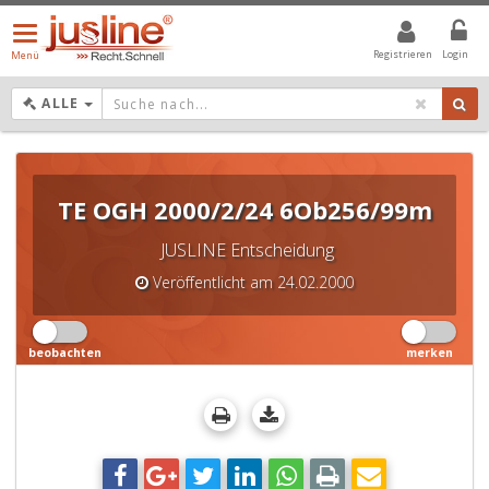
Menü
öffnen/schließen
Registrieren
Login
Menü
DROPDOWN: GEWÄHLTER WERT IST ALLE
ALLE
TE OGH 2000/2/24 6Ob256/99m
JUSLINE Entscheidung
Veröffentlicht am 24.02.2000
beobachten
merken