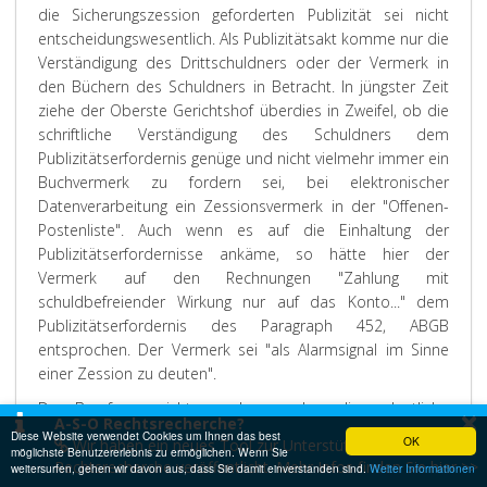
die Sicherungszession geforderten Publizität sei nicht
entscheidungswesentlich. Als Publizitätsakt komme nur die
Verständigung des Drittschuldners oder der Vermerk in
den Büchern des Schuldners in Betracht. In jüngster Zeit
ziehe der Oberste Gerichtshof überdies in Zweifel, ob die
schriftliche Verständigung des Schuldners dem
Publizitätserfordernis genüge und nicht vielmehr immer ein
Buchvermerk zu fordern sei, bei elektronischer
Datenverarbeitung ein Zessionsvermerk in der "Offenen-
Postenliste". Auch wenn es auf die Einhaltung der
Publizitätserfordernisse ankäme, so hätte hier der
Vermerk auf den Rechnungen "Zahlung mit
schuldbefreiender Wirkung nur auf das Konto..." dem
Publizitätserfordernis des Paragraph 452, ABGB
entsprochen. Der Vermerk sei "als Alarmsignal im Sinne
einer Zession zu deuten".
Das Berufungsgericht sprach aus, dass die ordentliche
×
A-S-O Rechtsrecherche?
Revision zulässig sei. Die Rechtsfragen zur
Diese Website verwendet Cookies um Ihnen das best
OK
Wir haben ein neues Tool zur Unterstützung bei der
möglichste Benutzererlebnis zu ermöglichen. Wenn Sie
Konkursanfechtung von Sicherungszessionen seien in der
Rechtsrecherche veröffentlicht. Mehr Infos finden Sie hier >>
weitersurfen, gehen wir davon aus, dass Sie damit einverstanden sind.
Weiter Informationen
Lehre und Judikatur strittig.