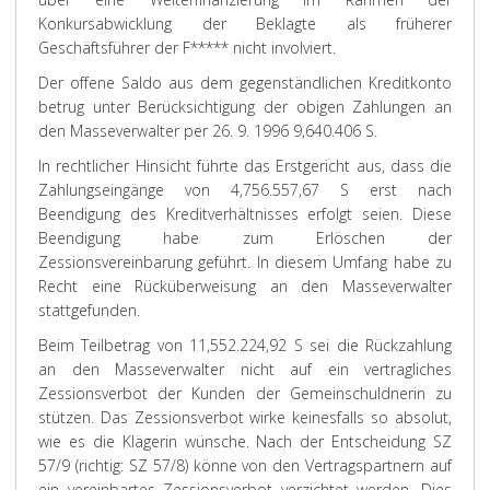
Konkursabwicklung der Beklagte als früherer
Geschäftsführer der F***** nicht involviert.
Der offene Saldo aus dem gegenständlichen Kreditkonto
betrug unter Berücksichtigung der obigen Zahlungen an
den Masseverwalter per 26. 9. 1996 9,640.406 S.
In rechtlicher Hinsicht führte das Erstgericht aus, dass die
Zahlungseingänge von 4,756.557,67 S erst nach
Beendigung des Kreditverhältnisses erfolgt seien. Diese
Beendigung habe zum Erlöschen der
Zessionsvereinbarung geführt. In diesem Umfang habe zu
Recht eine Rücküberweisung an den Masseverwalter
stattgefunden.
Beim Teilbetrag von 11,552.224,92 S sei die Rückzahlung
an den Masseverwalter nicht auf ein vertragliches
Zessionsverbot der Kunden der Gemeinschuldnerin zu
stützen. Das Zessionsverbot wirke keinesfalls so absolut,
wie es die Klägerin wünsche. Nach der Entscheidung SZ
57/9 (richtig: SZ 57/8) könne von den Vertragspartnern auf
ein vereinbartes Zessionsverbot verzichtet werden. Dies