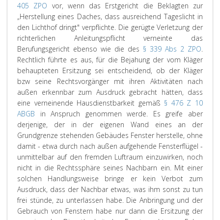
405 ZPO
vor, wenn das Erstgericht die Beklagten zur
„Herstellung eines Daches, dass ausreichend Tageslicht in
den Lichthof dringt" verpflichte. Die gerügte Verletzung der
richterlichen Anleitungspflicht verneinte das
Berufungsgericht ebenso wie die des
§ 339 Abs 2 ZPO
.
Rechtlich führte es aus, für die Bejahung der vom Kläger
behaupteten Ersitzung sei entscheidend, ob der Kläger
bzw seine Rechtsvorgänger mit ihren Aktivitäten nach
außen erkennbar zum Ausdruck gebracht hätten, dass
eine verneinende Hausdienstbarkeit gemäß
§ 476 Z 10
ABGB
in Anspruch genommen werde. Es greife aber
derjenige, der in der eigenen Wand eines an der
Grundgrenze stehenden Gebäudes Fenster herstelle, ohne
damit - etwa durch nach außen aufgehende Fensterflügel -
unmittelbar auf den fremden Luftraum einzuwirken, noch
nicht in die Rechtssphäre seines Nachbarn ein. Mit einer
solchen Handlungsweise bringe er kein Verbot zum
Ausdruck, dass der Nachbar etwas, was ihm sonst zu tun
frei stünde, zu unterlassen habe. Die Anbringung und der
Gebrauch von Fenstern habe nur dann die Ersitzung der