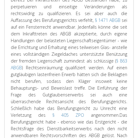
perpetuieren und einseitige Veränderungen als
rechtswidrig zu qualifizieren. Es sei aber auch die
Auffassung des Berufungsgerichts verfehlt,
§ 1471 ABGB
sei
auf ein Fensterrecht anwendbar. Jedenfalls könne die seit
dem Inkrafttreten des ABGB akzeptierte, durch eigene
Handlungen der belasteten Liegenschaftseigentümer - wie
die Errichtung und Erhaltung eines teilweisen Glas- anstelle
eines vollständigen Ziegeldaches unterstützte Benützung
der fremden Liegenschaft zumindest als schlüssige (
§ 863
ABGB
) Rechtseinräumung qualifiziert werden. Auf einen
gutgläubigen lastenfreien Erwerb hätten sich die Beklagten
nicht berufen, sodass den Kläger insoweit keine
Behauptungs- und Beweislast treffe. Die Einführung der
Frage des Gutglaubenserwerbs sei auch eine
überraschende Rechtsansicht des Berufungsgerichts.
Schließlich habe das Berufungsgericht zu Unrecht eine
Verletzung des
§ 405 ZPO
angenommen.
Das
Berufungsgericht habe - ebenso wie das Erstgericht - die
Rechtsfrage des Dienstbarkeitserwerbs nach den nicht
anwendbaren Rechtsvorschriften des ABGB gelöst. Nach