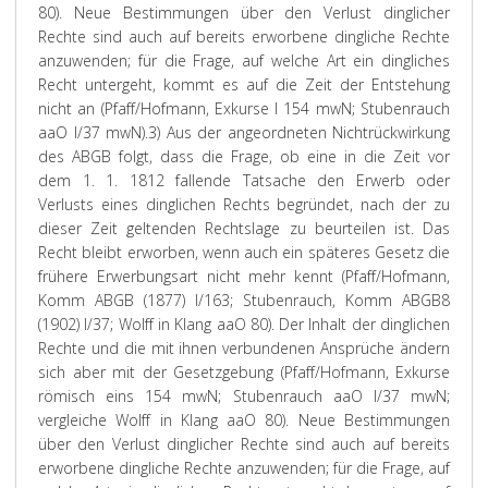
80). Neue Bestimmungen über den Verlust dinglicher
Rechte sind auch auf bereits erworbene dingliche Rechte
anzuwenden; für die Frage, auf welche Art ein dingliches
Recht untergeht, kommt es auf die Zeit der Entstehung
nicht an (
Pfaff/Hofmann
, Exkurse I 154 mwN;
Stubenrauch
aaO I/37 mwN).
3) Aus der angeordneten Nichtrückwirkung
des ABGB folgt, dass die Frage, ob eine in die Zeit vor
dem 1. 1. 1812 fallende Tatsache den Erwerb oder
Verlusts eines dinglichen Rechts begründet, nach der zu
dieser Zeit geltenden Rechtslage zu beurteilen ist. Das
Recht bleibt erworben, wenn auch ein späteres Gesetz die
frühere Erwerbungsart nicht mehr kennt (Pfaff/Hofmann,
Komm ABGB (1877) I/163; Stubenrauch, Komm ABGB8
(1902) I/37; Wolff in Klang aaO 80). Der Inhalt der dinglichen
Rechte und die mit ihnen verbundenen Ansprüche ändern
sich aber mit der Gesetzgebung (Pfaff/Hofmann, Exkurse
römisch eins 154 mwN; Stubenrauch aaO I/37 mwN;
vergleiche Wolff in Klang aaO 80). Neue Bestimmungen
über den Verlust dinglicher Rechte sind auch auf bereits
erworbene dingliche Rechte anzuwenden; für die Frage, auf