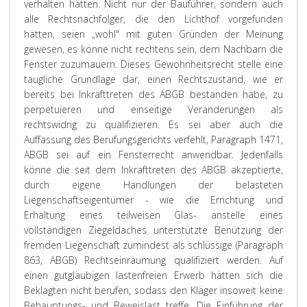
verhalten hätten. Nicht nur der Bauführer, sondern auch
alle Rechtsnachfolger, die den Lichthof vorgefunden
hätten, seien „wohl" mit guten Gründen der Meinung
gewesen, es könne nicht rechtens sein, dem Nachbarn die
Fenster zuzumauern. Dieses Gewohnheitsrecht stelle eine
taugliche Grundlage dar, einen Rechtszustand, wie er
bereits bei Inkrafttreten des ABGB bestanden habe, zu
perpetuieren und einseitige Veränderungen als
rechtswidrig zu qualifizieren. Es sei aber auch die
Auffassung des Berufungsgerichts verfehlt, Paragraph 1471,
ABGB sei auf ein Fensterrecht anwendbar. Jedenfalls
könne die seit dem Inkrafttreten des ABGB akzeptierte,
durch eigene Handlungen der belasteten
Liegenschaftseigentümer - wie die Errichtung und
Erhaltung eines teilweisen Glas- anstelle eines
vollständigen Ziegeldaches unterstützte Benützung der
fremden Liegenschaft zumindest als schlüssige (Paragraph
863, ABGB) Rechtseinräumung qualifiziert werden. Auf
einen gutgläubigen lastenfreien Erwerb hätten sich die
Beklagten nicht berufen, sodass den Kläger insoweit keine
Behauptungs- und Beweislast treffe. Die Einführung der