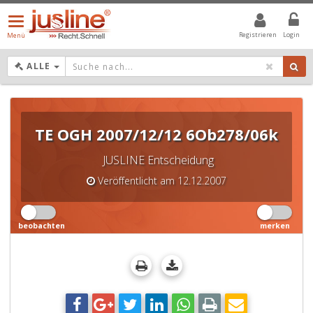
Menü
öffnen/schließen
Registrieren
Login
Menü
DROPDOWN: GEWÄHLTER WERT IST ALLE
ALLE
TE OGH 2007/12/12 6Ob278/06k
JUSLINE Entscheidung
Veröffentlicht am 12.12.2007
beobachten
merken