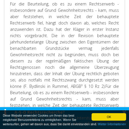
Für die Beurteilung, ob es zu einem Rechtserwerb -
insbesondere auf Grund Gewohnheitsrechts - kam, muss
aber feststehen, in welche Zeit der behauptete
Rechtserwerb fiel, hängt doch davon ab, welches Recht
anzuwenden ist. Dazu hat der Kläger in erster Instanz
nichts vorgebracht. Die in der Revision behauptete
jahrhundertelange Übung zwischen den Eigentümern der
benachbarten Grundstücke vermag jedenfalls
Gewohnheitsrecht nicht zu begründen, muss doch bei
diesem zu der regelmäßigen faktischen Übung der
Rechtsgenossen noch die
allgemeine
Überzeugung
hinzutreten, dass der Inhalt der Übung rechtlich geboten
sei, also notfalls mit Rechtszwang durchgesetzt werden
könne (F. Bydlinski in Rummel, ABGB³ § 10 Rz 2).
Für die
Beurteilung, ob es zu einem Rechtserwerb - insbesondere
auf Grund Gewohnheitsrechts - kam, muss aber
feststehen, in welche Zeit der behauptete Rechtserwerb
×
fiel, hängt doch davon ab, welches Recht anzuwenden ist.
A-S-O Rechtsrecherche?
Diese Website verwendet Cookies um Ihnen das best
OK
Dazu hat der Kläger in erster Instanz nichts vorgebracht.
Wir haben ein neues Tool zur Unterstützung bei der
möglichste Benutzererlebnis zu ermöglichen. Wenn Sie
Rechtsrecherche veröffentlicht. Mehr Infos finden Sie hier >>
Die in der Revision behauptete jahrhundertelange Übung
weitersurfen, gehen wir davon aus, dass Sie damit einverstanden sind.
Weiter Informationen