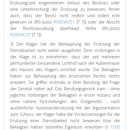
Ersitzungszeit eingetretenen Verlust des Besitzes oder
eine Unterbrechung der Ersitzung zu beweisen, ferner
auch, dass der Besitz nicht redlich und (oder) echt
gewesen ist (RIS-Justiz
RS0034251
[T 1]) oder die Absicht
der Rechtsausübung überhaupt fehlte (RIS-Justiz
RS0034237
[T 1]).
3) Der Kläger hat die Behauptung der Ersitzung der
Dienstbarkeit nicht weiter ausgeführt. Dem Vorbringen in
der Klage ist zu entnehmen, dass der seit mehreren
Jahrhunderten bestandene Lichthof nach der Außenmauer
des Hauses des Klägers errichtet wurde. Die Beklagten
haben zur Behauptung des ersessenen Rechts nichts
erwidert. Sie griffen erstmals in ihrer Berufung die Frage
der Servitut näher auf. Das Berufungsgericht kam - ohne
jegliches Vorbringen der Beklagten in erster Instanz und
ohne nähere Feststellungen des Erstgerichts - nach
ausführlicher Auseinandersetzung mit der Argumentation
zum Schluss, der Kläger habe die Voraussetzungen für die
Ersitzung einer Dienstbarkeit nicht bewiesen bzw die
Beklagten hätten lastenfrei Eigentum erworben (
§ 1500