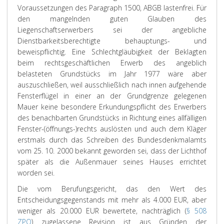
Voraussetzungen des Paragraph 1500, ABGB lastenfrei. Für
den mangelnden guten Glauben des
Liegenschaftserwerbers sei der angebliche
Dienstbarkeitsberechtigte behauptungs- und
beweispflichtig. Eine Schlechtgläubigkeit der Beklagten
beim rechtsgeschäftlichen Erwerb des angeblich
belasteten Grundstücks im Jahr 1977 wäre aber
auszuschließen, weil ausschließlich nach innen aufgehende
Fensterflügel in einer an der Grundgrenze gelegenen
Mauer keine besondere Erkundungspflicht des Erwerbers
des benachbarten Grundstücks in Richtung eines allfälligen
Fenster-(öffnungs-)rechts auslösten und auch dem Kläger
erstmals durch das Schreiben des Bundesdenkmalamts
vom 25. 10. 2000 bekannt geworden sei, dass der Lichthof
später als die Außenmauer seines Hauses errichtet
worden sei.
Die vom Berufungsgericht, das den Wert des
Entscheidungsgegenstands mit mehr als 4.000 EUR, aber
weniger als 20.000 EUR bewertete, nachträglich (
§ 508
ZPO
) zugelassene Revision ist aus Gründen der