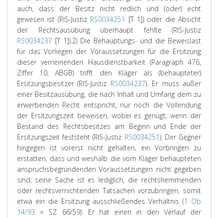
auch, dass der Besitz nicht redlich und (oder) echt
gewesen ist (RIS-Justiz
RS0034251
[T 1]) oder die Absicht
der Rechtsausübung überhaupt fehlte (RIS-Justiz
RS0034237
[T 1]).
2) Die Behauptungs- und die Beweislast
für das Vorliegen der Voraussetzungen für die Ersitzung
dieser verneinenden Hausdienstbarkeit (Paragraph 476,
Ziffer 10, ABGB) trifft den Kläger als (behaupteter)
Ersitzungsbesitzer (RIS-Justiz
RS0034237
). Er muss außer
einer Besitzausübung, die nach Inhalt und Umfang dem zu
erwerbenden Recht entspricht, nur noch die Vollendung
der Ersitzungszeit beweisen, wobei es genügt, wenn der
Bestand des Rechtsbesitzes am Beginn und Ende der
Ersitzungszeit feststeht (RIS-Justiz
RS0034251
). Der Gegner
hingegen ist vorerst nicht gehalten, ein Vorbringen zu
erstatten, dass und weshalb die vom Kläger behaupteten
anspruchsbegründenden Voraussetzungen nicht gegeben
sind; seine Sache ist es lediglich, die rechtshemmenden
oder rechtsvernichtenden Tatsachen vorzubringen, somit
etwa ein die Ersitzung ausschließendes Verhältnis (
1 Ob
14/93
= SZ 66/59). Er hat einen in den Verlauf der