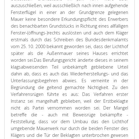
auszuschließen, weil ausschließlich nach innen aufgehende
Fensterflügel in einer an der Grundgrenze gelegenen
Mauer keine besondere Erkundungspflicht des Erwerbers
des benachbarten Grundstücks in Richtung eines allfälligen
Fenster-(öffnungs-)rechts auslösten und auch dem Kläger
erstmals durch das Schreiben des Bundesdenkmalamts
vom 25. 10. 2000 bekannt geworden sei, dass der Lichthof
später als die Außenmauer seines Hauses errichtet
worden sei.
Das Berufungsgericht änderte dieses in seinem
klagsabweisenden Teil unbekämpft gebliebene Urteil
dahin ab, dass es auch das Wiederherstellungs- und das
Unterlassungsbegehren abwies. Es verneinte in der
Begründung die geltend gemachte Nichtigkeit. Zu den
Verfahrensrügen führte es aus: Das Verfahren erster
Instanz sei mangelhaft geblieben, weil der Erstbeklagte
nicht als Partei vernommen worden sei. Der Mangel
betreffe die - auch mit Beweisrüge bekämpfte -
Feststellung, dass vor dem Umbau das den Lichthof
umgebende Mauerwerk nur durch die beiden Fenster des
Klägers und die Tür der Beklagten unterbrochen gewesen