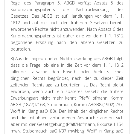
Regel des Paragraph 5, ABGB verfügt Absatz 5 des
Kundmachungspatents die Nichtrückwirkung des
Gesetzes: Das ABGB ist auf Handlungen vor dem 1. 1.
1812 und auf die nach den früheren Gesetzen bereits
erworbenen Rechte nicht anzuwenden. Nach Absatz 6 des
Kundmachungspatents ist daher eine vor dem 1. 1. 1812
begonnene Ersitzung nach den älteren Gesetzen zu
beurteilen.
3) Aus der angeordneten Nichtrückwirkung des ABGB folgt,
dass die Frage, ob eine in die Zeit vor dem 1. 1. 1812
fallende Tatsache den Erwerb oder Verlusts eines
dinglichen Rechts begründet, nach der zu dieser Zeit
geltenden Rechtslage zu beurteilen ist. Das Recht bleibt
erworben, wenn auch ein späteres Gesetz die frühere
Erwerbungsart nicht mehr kennt (
Pfaff/Hofmann
, Komm
ABGB (1877) I/163;
Stubenrauch
, Komm ABGB
8
(1902) I/37;
Wolff
in
Klang
aaO 80). Der Inhalt der dinglichen Rechte
und die mit ihnen verbundenen Ansprüche ändern sich
aber mit der Gesetzgebung (
Pfaff/Hofmann
, Exkurse I 154
mwN;
Stubenrauch
aaO I/37 mwN; vgl
Wolff
in
Klang
aaO