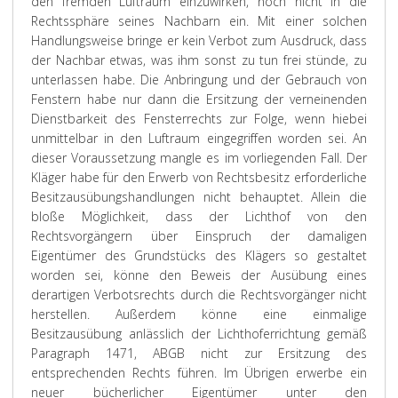
den fremden Luftraum einzuwirken, noch nicht in die
Rechtssphäre seines Nachbarn ein. Mit einer solchen
Handlungsweise bringe er kein Verbot zum Ausdruck, dass
der Nachbar etwas, was ihm sonst zu tun frei stünde, zu
unterlassen habe. Die Anbringung und der Gebrauch von
Fenstern habe nur dann die Ersitzung der verneinenden
Dienstbarkeit des Fensterrechts zur Folge, wenn hiebei
unmittelbar in den Luftraum eingegriffen worden sei. An
dieser Voraussetzung mangle es im vorliegenden Fall. Der
Kläger habe für den Erwerb von Rechtsbesitz erforderliche
Besitzausübungshandlungen nicht behauptet. Allein die
bloße Möglichkeit, dass der Lichthof von den
Rechtsvorgängern über Einspruch der damaligen
Eigentümer des Grundstücks des Klägers so gestaltet
worden sei, könne den Beweis der Ausübung eines
derartigen Verbotsrechts durch die Rechtsvorgänger nicht
herstellen. Außerdem könne eine einmalige
Besitzausübung anlässlich der Lichthoferrichtung gemäß
Paragraph 1471, ABGB nicht zur Ersitzung des
entsprechenden Rechts führen. Im Übrigen erwerbe ein
neuer bücherlicher Eigentümer unter den