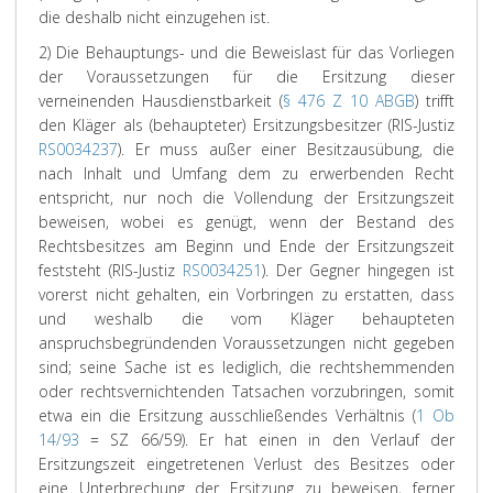
die deshalb nicht einzugehen ist.
2) Die Behauptungs- und die Beweislast für das Vorliegen
der Voraussetzungen für die Ersitzung dieser
verneinenden Hausdienstbarkeit (
§ 476 Z 10 ABGB
) trifft
den Kläger als (behaupteter) Ersitzungsbesitzer (RIS-Justiz
RS0034237
). Er muss außer einer Besitzausübung, die
nach Inhalt und Umfang dem zu erwerbenden Recht
entspricht, nur noch die Vollendung der Ersitzungszeit
beweisen, wobei es genügt, wenn der Bestand des
Rechtsbesitzes am Beginn und Ende der Ersitzungszeit
feststeht (RIS-Justiz
RS0034251
). Der Gegner hingegen ist
vorerst nicht gehalten, ein Vorbringen zu erstatten, dass
und weshalb die vom Kläger behaupteten
anspruchsbegründenden Voraussetzungen nicht gegeben
sind; seine Sache ist es lediglich, die rechtshemmenden
oder rechtsvernichtenden Tatsachen vorzubringen, somit
etwa ein die Ersitzung ausschließendes Verhältnis (
1 Ob
14/93
= SZ 66/59). Er hat einen in den Verlauf der
Ersitzungszeit eingetretenen Verlust des Besitzes oder
eine Unterbrechung der Ersitzung zu beweisen, ferner