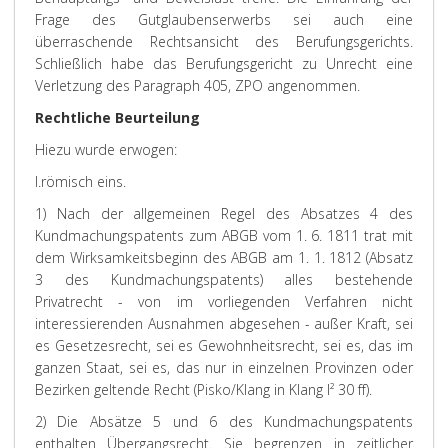
Frage des Gutglaubenserwerbs sei auch eine
überraschende Rechtsansicht des Berufungsgerichts.
Schließlich habe das Berufungsgericht zu Unrecht eine
Verletzung des Paragraph 405, ZPO angenommen.
Rechtliche Beurteilung
Hiezu wurde erwogen:
I.
römisch eins.
1) Nach der allgemeinen Regel des Absatzes 4 des
Kundmachungspatents zum ABGB vom 1. 6. 1811 trat mit
dem Wirksamkeitsbeginn des ABGB am 1. 1. 1812 (Absatz
3 des Kundmachungspatents) alles bestehende
Privatrecht - von im vorliegenden Verfahren nicht
interessierenden Ausnahmen abgesehen - außer Kraft, sei
es Gesetzesrecht, sei es Gewohnheitsrecht, sei es, das im
ganzen Staat, sei es, das nur in einzelnen Provinzen oder
Bezirken geltende Recht (
Pisko/Klang
in
Klang
I² 30 ff).
2) Die Absätze 5 und 6 des Kundmachungspatents
enthalten Übergangsrecht. Sie begrenzen in zeitlicher