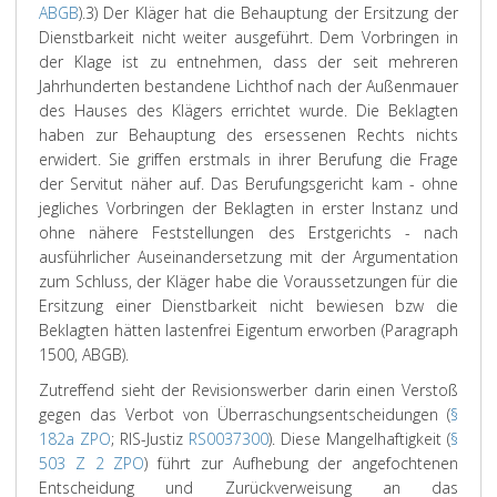
ABGB
).
3) Der Kläger hat die Behauptung der Ersitzung der
Dienstbarkeit nicht weiter ausgeführt. Dem Vorbringen in
der Klage ist zu entnehmen, dass der seit mehreren
Jahrhunderten bestandene Lichthof nach der Außenmauer
des Hauses des Klägers errichtet wurde. Die Beklagten
haben zur Behauptung des ersessenen Rechts nichts
erwidert. Sie griffen erstmals in ihrer Berufung die Frage
der Servitut näher auf. Das Berufungsgericht kam - ohne
jegliches Vorbringen der Beklagten in erster Instanz und
ohne nähere Feststellungen des Erstgerichts - nach
ausführlicher Auseinandersetzung mit der Argumentation
zum Schluss, der Kläger habe die Voraussetzungen für die
Ersitzung einer Dienstbarkeit nicht bewiesen bzw die
Beklagten hätten lastenfrei Eigentum erworben (Paragraph
1500, ABGB).
Zutreffend sieht der Revisionswerber darin einen Verstoß
gegen das Verbot von Überraschungsentscheidungen (
§
182a ZPO
; RIS-Justiz
RS0037300
). Diese Mangelhaftigkeit (
§
503 Z 2 ZPO
) führt zur Aufhebung der angefochtenen
Entscheidung und Zurückverweisung an das