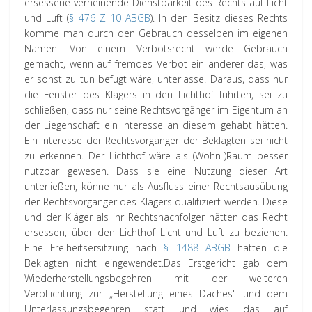
ersessene verneinende Dienstbarkeit des Rechts auf Licht
und Luft (
§ 476 Z 10 ABGB
). In den Besitz dieses Rechts
komme man durch den Gebrauch desselben im eigenen
Namen. Von einem Verbotsrecht werde Gebrauch
gemacht, wenn auf fremdes Verbot ein anderer das, was
er sonst zu tun befugt wäre, unterlasse. Daraus, dass nur
die Fenster des Klägers in den Lichthof führten, sei zu
schließen, dass nur seine Rechtsvorgänger im Eigentum an
der Liegenschaft ein Interesse an diesem gehabt hätten.
Ein Interesse der Rechtsvorgänger der Beklagten sei nicht
zu erkennen. Der Lichthof wäre als (Wohn-)Raum besser
nutzbar gewesen. Dass sie eine Nutzung dieser Art
unterließen, könne nur als Ausfluss einer Rechtsausübung
der Rechtsvorgänger des Klägers qualifiziert werden. Diese
und der Kläger als ihr Rechtsnachfolger hätten das Recht
ersessen, über den Lichthof Licht und Luft zu beziehen.
Eine Freiheitsersitzung nach
§ 1488 ABGB
hätten die
Beklagten nicht eingewendet.
Das Erstgericht gab dem
Wiederherstellungsbegehren mit der weiteren
Verpflichtung zur „Herstellung eines Daches" und dem
Unterlassungsbegehren statt und wies das auf