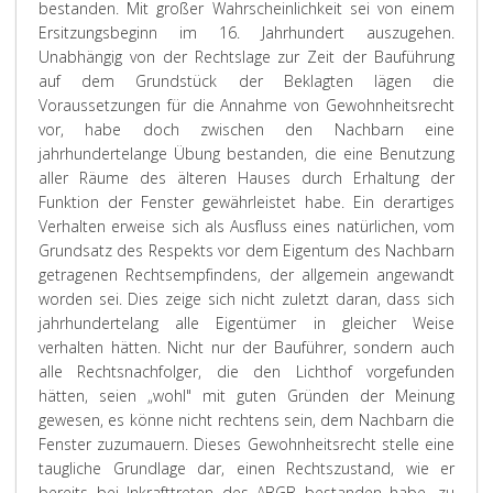
bestanden. Mit großer Wahrscheinlichkeit sei von einem
Ersitzungsbeginn im 16. Jahrhundert auszugehen.
Unabhängig von der Rechtslage zur Zeit der Bauführung
auf dem Grundstück der Beklagten lägen die
Voraussetzungen für die Annahme von Gewohnheitsrecht
vor, habe doch zwischen den Nachbarn eine
jahrhundertelange Übung bestanden, die eine Benutzung
aller Räume des älteren Hauses durch Erhaltung der
Funktion der Fenster gewährleistet habe. Ein derartiges
Verhalten erweise sich als Ausfluss eines natürlichen, vom
Grundsatz des Respekts vor dem Eigentum des Nachbarn
getragenen Rechtsempfindens, der allgemein angewandt
worden sei. Dies zeige sich nicht zuletzt daran, dass sich
jahrhundertelang alle Eigentümer in gleicher Weise
verhalten hätten. Nicht nur der Bauführer, sondern auch
alle Rechtsnachfolger, die den Lichthof vorgefunden
hätten, seien „wohl" mit guten Gründen der Meinung
gewesen, es könne nicht rechtens sein, dem Nachbarn die
Fenster zuzumauern. Dieses Gewohnheitsrecht stelle eine
taugliche Grundlage dar, einen Rechtszustand, wie er
bereits bei Inkrafttreten des ABGB bestanden habe, zu