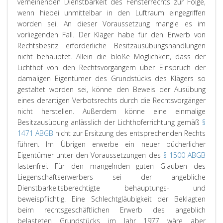
verneinenden Dienstbarkeit des Fensterrechts zur Folge,
wenn hiebei unmittelbar in den Luftraum eingegriffen
worden sei. An dieser Voraussetzung mangle es im
vorliegenden Fall. Der Kläger habe für den Erwerb von
Rechtsbesitz erforderliche Besitzausübungshandlungen
nicht behauptet. Allein die bloße Möglichkeit, dass der
Lichthof von den Rechtsvorgängern über Einspruch der
damaligen Eigentümer des Grundstücks des Klägers so
gestaltet worden sei, könne den Beweis der Ausübung
eines derartigen Verbotsrechts durch die Rechtsvorgänger
nicht herstellen. Außerdem könne eine einmalige
Besitzausübung anlässlich der Lichthoferrichtung gemäß
§
1471 ABGB
nicht zur Ersitzung des entsprechenden Rechts
führen. Im Übrigen erwerbe ein neuer bücherlicher
Eigentümer unter den Voraussetzungen des
§ 1500 ABGB
lastenfrei. Für den mangelnden guten Glauben des
Liegenschaftserwerbers sei der angebliche
Dienstbarkeitsberechtigte behauptungs- und
beweispflichtig. Eine Schlechtgläubigkeit der Beklagten
beim rechtsgeschäftlichen Erwerb des angeblich
belasteten Grundstücks im Jahr 1977 wäre aber