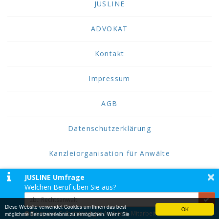
JUSLINE
ADVOKAT
Kontakt
Impressum
AGB
Datenschutzerklärung
Kanzleiorganisation für Anwälte
×
JUSLINE Umfrage
2026 JUSLINE
Welchen Beruf üben Sie aus?
JUSLINE® ist eine Marke der ADVOKAT
Unternehmensberatung Greiter & Greiter GmbH.
Diese Website verwendet Cookies um Ihnen das best
OK
Beispiele: Selbstständiger Architekt, Mitarbeiter einer
möglichste Benutzererlebnis zu ermöglichen. Wenn Sie