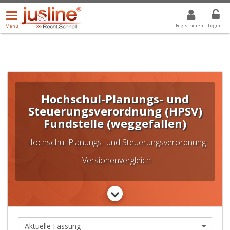
Menü
DROPDOWN: GEWÄHLTER WERT IST ALLE
ALLE
öffnen/schließen
Registrieren
Login
Menü
Hochschul-Planungs- und
Steuerungsverordnung (HPSV)
Fundstelle (weggefallen)
Hochschul-Planungs- und Steuerungsverordnung
Versionenvergleich