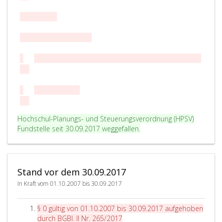
6. Abschnitt
Schlussbestimmungen
§
Geltung und Wirksamkeit anderer Rechtsvorschriften
16
.
§
In-Kraft-Treten
17
.
Hochschul-Planungs- und Steuerungsverordnung (HPSV)
Fundstelle seit 30.09.2017 weggefallen.
Stand vor dem 30.09.2017
In Kraft vom 01.10.2007 bis 30.09.2017
§ 0 gültig von 01.10.2007 bis 30.09.2017
aufgehoben
durch BGBl. II Nr. 265/2017