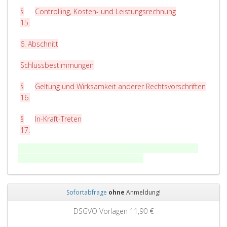
§
Controlling, Kosten- und Leistungsrechnung
15
.
6. Abschnitt
Schlussbestimmungen
§
Geltung und Wirksamkeit anderer Rechtsvorschriften
16
.
§
In-Kraft-Treten
17
.
Hochschul-Planungs- und Steuerungsverordnung (HPSV)
Fundstelle seit 30.09.2017 weggefallen.
Sofortabfrage
ohne
Anmeldung!
Zurück
Weit
DSGVO Vorlagen
11,90 €
Grun