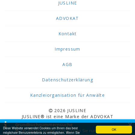
JUSLINE
ADVOKAT
Kontakt
Impressum
AGB
Datenschutzerklärung
Kanzleiorganisation für Anwälte
2026 JUSLINE
JUSLINE® ist eine Marke der ADVOKAT
×
Unternehmensberatung Greiter & Greiter GmbH.
Grundbuchnummernsuche
Diese Website verwendet Cookies um Ihnen das best
OK
Mit diesem neuen Tool können Sie nun
möglichste Benutzererlebnis zu ermöglichen. Wenn Sie