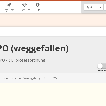
DR
ALLE
Legal.Tech
Über Uns
Hilfe
PO (weggefallen)
PO - Zivilprozessordnung
merk
chtigter Stand der Gesetzgebung: 07.08.2026
.