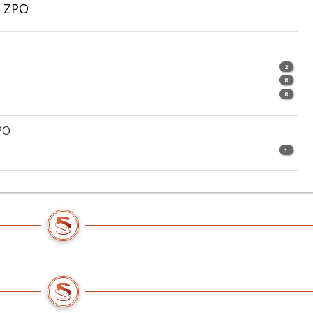
0 ZPO
2
8
8
PO
1