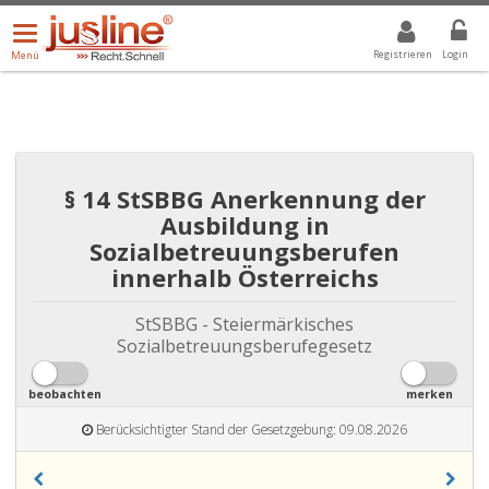
Menü
DROPDOWN: GEWÄHLTER WERT IST ALLE
ALLE
öffnen/schließen
Registrieren
Login
Menü
§ 14 StSBBG Anerkennung der
Ausbildung in
Sozialbetreuungsberufen
innerhalb Österreichs
StSBBG - Steiermärkisches
Sozialbetreuungsberufegesetz
beobachten
merken
Berücksichtigter Stand der Gesetzgebung: 09.08.2026