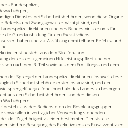
pers Bundespolizei,
dewachkörper,
undigen Dienstes bei Sicherheitsbehörden, wenn diese Organe
r Befehls- und Zwangsgewalt ermächtigt sind, und
 Landespolizeidirektionen und des Bundesministeriums für
e die Grundausbildung für den Exekutivdienst
absolviert haben und zur Ausübung unmittelbarer Befehls- und
ind.
xekutivdienst besteht aus dem Streifen- und
ng der ersten allgemeinen Hilfeleistungspflicht und der
issen nach dem 3. Teil sowie aus dem Ermittlungs- und dem
men der Sprengel der Landespolizeidirektionen, insoweit diese
ugleich Sicherheitsbehörde erster Instanz sind, und der
wie sprengelübergreifend innerhalb des Landes zu besorgen.
steht aus den Sicherheitsbehörden und den diesen
en Wachkörpern.
ei besteht aus den Bediensteten der Besoldungsgruppen
 sowie allen in vertraglicher Verwendung stehenden
det der Zugehörigkeit zu einer bestimmten Dienststelle.
onen sind zur Besorgung des Exekutivdienstes Einsatzzentralen