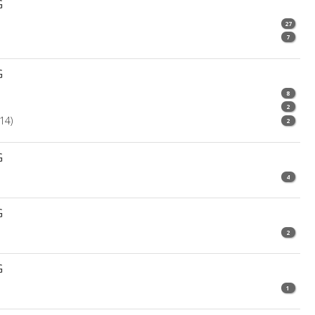
G
27
7
G
8
2
14)
2
G
4
G
2
G
1