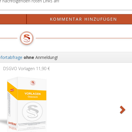
er nachfolgenden roten Links an!
?
KOMMENTAR HINZUFÜGEN
fortabfrage
ohne
Anmeldung!
Wei