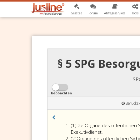
Gesetze
Forum
Abfrageservices
Tools
§ 5 SPG Besorg
SPG
beobachten
Berücksi
Absatz
(1)
Die Organe des öffentlichen 
eins
Exekutivdienst.
Absatz
(2)
Organe des öffentlichen Sich