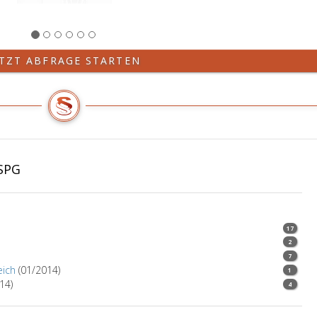
ETZT ABFRAGE STARTEN
 SPG
17
2
7
eich
(01/2014)
1
14)
4