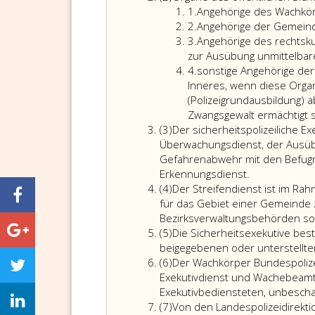
2
Ziffer
1.
Angehörige des Wachkör
eins
Ziffer
2.
Angehörige der Gemein
2
Ziffer
3.
Angehörige des rechtsk
3
zur Ausübung unmittelbare
Ziffer
4.
sonstige Angehörige der
4
Inneres, wenn diese Organ
(Polizeigrundausbildung) 
Zwangsgewalt ermächtigt s
Absatz
(3)
Der sicherheitspolizeiliche E
3
Überwachungsdienst, der Ausübu
Gefahrenabwehr mit den Befugn
Erkennungsdienst.
Absatz
(4)
Der Streifendienst ist im Rah
4
für das Gebiet einer Gemeinde z
Bezirksverwaltungsbehörden so
Absatz
(5)
Die Sicherheitsexekutive be
5
beigegebenen oder unterstellt
Absatz
(6)
Der Wachkörper Bundespoliz
6
Exekutivdienst und Wachebeamte
Exekutivbediensteten, unbescha
Absatz
(7)
Von den Landespolizeidirekti