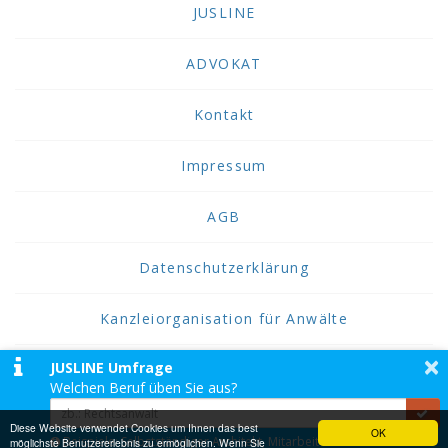
JUSLINE
ADVOKAT
Kontakt
Impressum
AGB
Datenschutzerklärung
Kanzleiorganisation für Anwälte
×
JUSLINE Umfrage
2026 JUSLINE
Welchen Beruf üben Sie aus?
JUSLINE® ist eine Marke der ADVOKAT
Unternehmensberatung Greiter & Greiter GmbH.
Diese Website verwendet Cookies um Ihnen das best
OK
Beispiele: Selbstständiger Architekt, Mitarbeiter einer
möglichste Benutzererlebnis zu ermöglichen. Wenn Sie