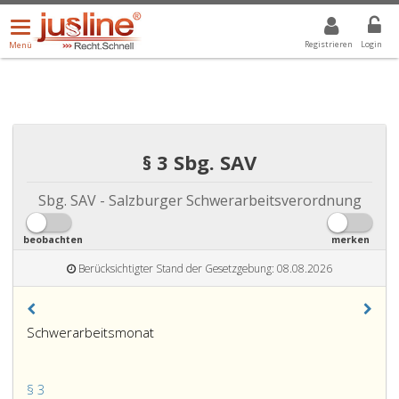
Menü
DROPDOWN: GEWÄHLTER WERT IST ALLE
ALLE
öffnen/schließen
Registrieren
Login
Menü
§ 3 Sbg. SAV
Sbg. SAV - Salzburger Schwerarbeitsverordnung
beobachten
merken
Berücksichtigter Stand der Gesetzgebung: 08.08.2026
Schwerarbeitsmonat
§ 3