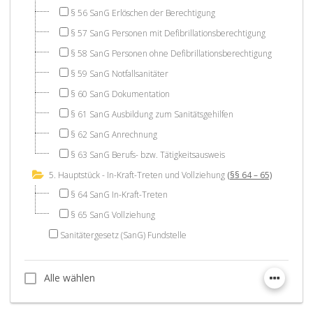
§ 56 SanG Erlöschen der Berechtigung
§ 57 SanG Personen mit Defibrillationsberechtigung
§ 58 SanG Personen ohne Defibrillationsberechtigung
§ 59 SanG Notfallsanitäter
§ 60 SanG Dokumentation
§ 61 SanG Ausbildung zum Sanitätsgehilfen
§ 62 SanG Anrechnung
§ 63 SanG Berufs- bzw. Tätigkeitsausweis
5. Hauptstück - In-Kraft-Treten und Vollziehung
(§§ 64 – 65)
§ 64 SanG In-Kraft-Treten
§ 65 SanG Vollziehung
Sanitätergesetz (SanG) Fundstelle
Alle wählen
Alle wählen