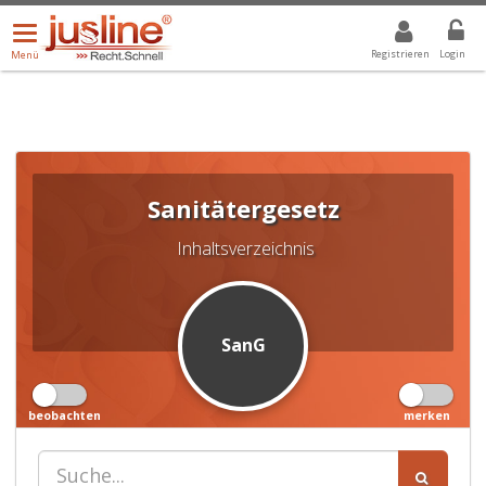
Menü
DROPDOWN: GEWÄHLTER WERT IST ALLE
ALLE
öffnen/schließen
Registrieren
Login
Menü
Sanitätergesetz
Inhaltsverzeichnis
SanG
beobachten
merken