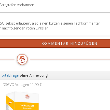
e
Paragrafen vorhanden.
U
be
se
au
 PSG selbst erläutern, also einen kurzen eigenen Fachkommentar
d
er nachfolgenden roten Links an!
di
Pr
m
?
KOMMENTAR HINZUFÜGEN
Ei
n
ka
n
ei
di
fortabfrage
ohne
Anmeldung!
St
Wei
in
DSGVO Vorlagen
11,90 €
d
le
dr
Ja