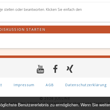
ge stellen oder beantworten. Klicken Sie einfach den
DISKUSSION STARTEN
kt
Impressum
AGB
Datenschutzerklärung
2026 JUSLINE
eine Marke der ADVOKAT Unternehmensberatung Greiter &
glichste Benutzererlebnis zu ermöglichen. Wenn Sie weiter