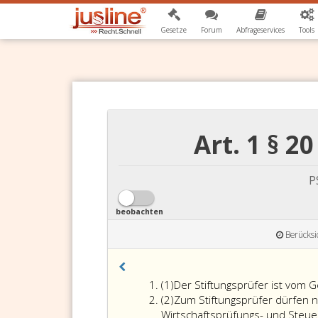
Gesetze
Forum
Abfrageservices
Tools
Art. 1 § 2
P
beobachten
Berücksi
Absatz
(1)
Der Stiftungsprüfer ist vom G
eins
Absatz
(2)
Zum Stiftungsprüfer dürfen n
2
Wirtschaftsprüfungs- und Steue