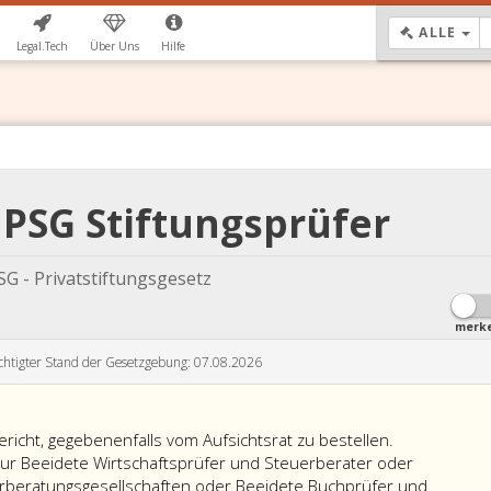
DR
ALLE
Legal.Tech
Über Uns
Hilfe
0 PSG Stiftungsprüfer
SG - Privatstiftungsgesetz
merk
chtigter Stand der Gesetzgebung: 07.08.2026
ericht, gegebenenfalls vom Aufsichtsrat zu bestellen.
ur Beeidete Wirtschaftsprüfer und Steuerberater oder
rberatungsgesellschaften oder Beeidete Buchprüfer und