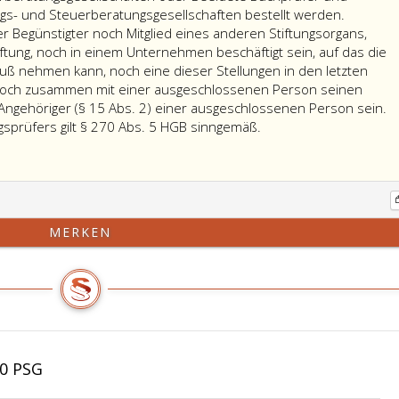
s- und Steuerberatungsgesellschaften bestellt werden.
r Begünstigter noch Mitglied eines anderen Stiftungsorgans,
ftung, noch in einem Unternehmen beschäftigt sein, auf das die
fluß nehmen kann, noch eine dieser Stellungen in den letzten
 noch zusammen mit einer ausgeschlossenen Person seinen
D
Angehöriger (§ 15 Abs. 2) einer ausgeschlossenen Person sein.
Für
St
gsprüfers gilt § 270 Abs. 5 HGB sinngemäß.
die
da
Vergütung
w
des
Be
Stiftungsprüfers
n
gilt
Mi
MERKEN
Paragraph
e
270,
a
Absatz
St
5,
n
HGB
A
sinngemäß.
d
Pr
20 PSG
n
in