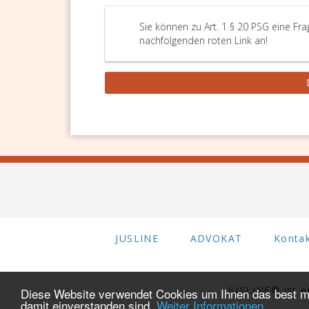
Sie können zu Art. 1 § 20 PSG eine Fra
nachfolgenden roten Link an!
JUSLINE
ADVOKAT
Konta
JUSLINE® ist 
Diese Website verwendet Cookies um Ihnen das best mö
damit einverstanden sind.
Weiter Informationen