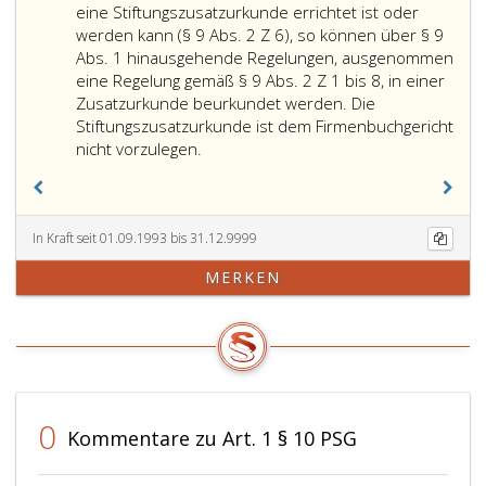
2
eine Stiftungszusatzurkunde errichtet ist oder
werden kann (§ 9 Abs. 2 Z 6), so können über § 9
Abs. 1 hinausgehende Regelungen, ausgenommen
eine Regelung gemäß § 9 Abs. 2 Z 1 bis 8, in einer
Zusatzurkunde beurkundet werden. Die
Stiftungszusatzurkunde ist dem Firmenbuchgericht
Enthält
nicht vorzulegen.
die
Stiftungsurkunde
die
Angabe,
In Kraft seit 01.09.1993 bis 31.12.9999
daß
MERKEN
eine
Stiftungszusatzurkunde
errichtet
ist
oder
werden
kann
0
Kommentare zu Art. 1 § 10 PSG
(Paragraph
9,