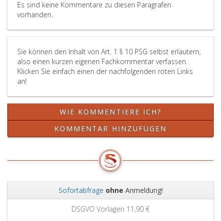
Absatz
Es sind keine Kommentare zu diesen Paragrafen
2,
vorhanden.
Ziffer
6,),
so
Sie können den Inhalt von Art. 1 § 10 PSG selbst erläutern,
können
also einen kurzen eigenen Fachkommentar verfassen.
über
Klicken Sie einfach einen der nachfolgenden roten Links
Paragraph
an!
9,
Absatz
eins,
WIE KOMMENTIERE ICH?
hinausgehende
Regelungen,
KOMMENTAR HINZUFÜGEN
ausgenommen
eine
Regelung
gemäß
Paragraph
9,
Sofortabfrage
ohne
Anmeldung!
Absatz
Zurück
Weit
2,
DSGVO Vorlagen
11,90 €
Ziffer