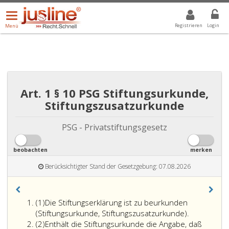
Menü
DROPDOWN: GEWÄHLTER WERT IST ALLE
ALLE
öffnen/schließen
Registrieren
Login
Menü
Art. 1 § 10 PSG Stiftungsurkunde,
Stiftungszusatzurkunde
PSG - Privatstiftungsgesetz
beobachten
merken
Berücksichtigter Stand der Gesetzgebung: 07.08.2026
Absatz
(1)
Die Stiftungserklärung ist zu beurkunden
eins
(Stiftungsurkunde, Stiftungszusatzurkunde).
Absatz
(2)
Enthält die Stiftungsurkunde die Angabe, daß