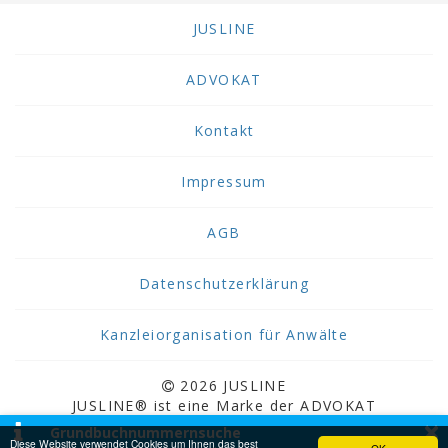
JUSLINE
ADVOKAT
Kontakt
Impressum
AGB
Datenschutzerklärung
Kanzleiorganisation für Anwälte
2026 JUSLINE
JUSLINE® ist eine Marke der ADVOKAT
×
Unternehmensberatung Greiter & Greiter GmbH.
Grundbuchnummernsuche
Diese Website verwendet Cookies um Ihnen das best