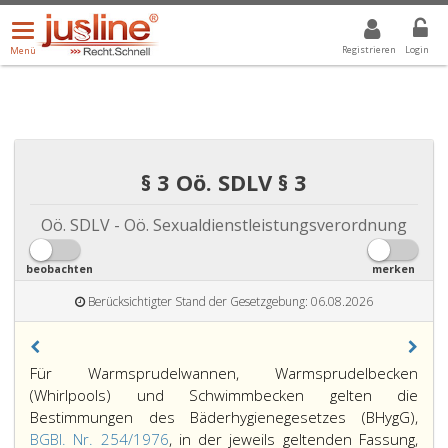
Menü
DROPDOWN: GEWÄHLTER WERT IST ALLE
ALLE
öffnen/schließen
Registrieren
Login
Menü
§ 3 Oö. SDLV § 3
Oö. SDLV - Oö. Sexualdienstleistungsverordnung
beobachten
merken
Berücksichtigter Stand der Gesetzgebung: 06.08.2026
Für Warmsprudelwannen, Warmsprudelbecken
(Whirlpools) und Schwimmbecken gelten die
Bestimmungen des Bäderhygienegesetzes (BHygG),
BGBl. Nr. 254/1976
, in der jeweils geltenden Fassung,