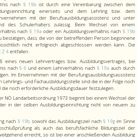
ltnis nach
§ 19b
ist durch eine Vereinbarung zwischen dem
ldungseinrichtung einerseits und dem Lehrling bzw. dem
invernehmen mit der Berufsausbildungsassistenz und unter
nd des Schulerhalters zulässig. Beim Wechsel von einem
erhältnis nach
§ 19a
oder ein Ausbildungsverhältnis nach
§ 19b
zu bestätigen, dass die von der betreffenden Person begonnene
sichtlich nicht erfolgreich abgeschlossen werden kann. Die
c Z 4
entfallen.
ß eines neuen Lehrvertrages bzw. Ausbildungsvertrages, bei
tnis nach
§ 6
und einem Lehrverhältnis nach
§ 19a
auch durch
lgen. Im Einvernehmen mit der Berufungsausbildungsassistenz
n Lehrlings- und Fachausbildungsstelle sind die in der Folge noch
d die noch erforderliche Ausbildungsdauer festzulegen.
 der NÖ Landarbeitsordnung 1973 beginnt bei einem Wechsel der
der in der selben Ausbildungseinrichtung nicht von neuem zu
ung nach
§ 19b
sowohl das Ausbildungsziel nach
§ 19g
im Sinne
bschlußprüfung als auch das berufsfachliche Bildungsziel der
eitgehend erreicht, so ist bei einer anschließenden Ausbildung