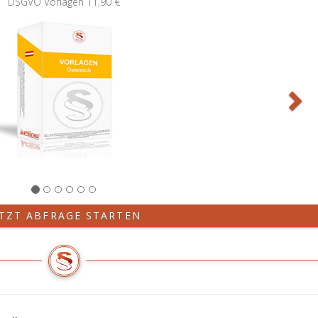
DSGVO Vorlagen
11,90 €
ETZT ABFRAGE STARTEN