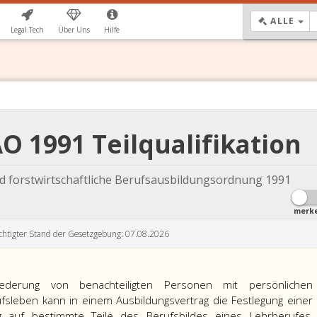
DR
ALLE
Legal.Tech
Über Uns
Hilfe
O 1991 Teilqualifikation
 forstwirtschaftliche Berufsausbildungsordnung 1991
merk
chtigter Stand der Gesetzgebung: 07.08.2026
ederung von benachteiligten Personen mit persönlichen
fsleben kann in einem Ausbildungsvertrag die Festlegung einer
g auf bestimmte Teile des Berufsbildes eines Lehrberufes,