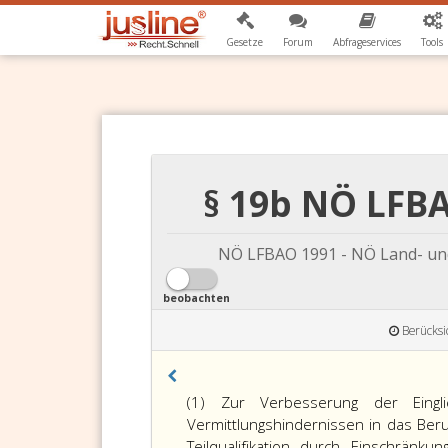
Gesetze
Forum
Abfrageservices
Tools
§ 19b NÖ LFBA
NÖ LFBAO 1991 - NÖ Land- und
beobachten
Berücksi
(1) Zur Verbesserung der Eingli
Vermittlungshindernissen in das Beru
Teilqualifikation
durch Einschränkun