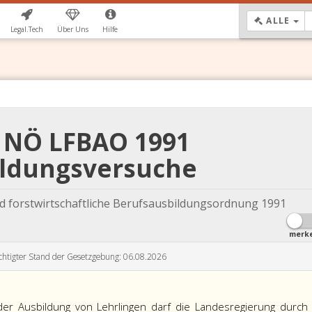
DR
ALLE
Legal.Tech
Über Uns
Hilfe
b NÖ LFBAO 1991
ldungsversuche
 forstwirtschaftliche Berufsausbildungsordnung 1991
merk
chtigter Stand der Gesetzgebung: 06.08.2026
der Ausbildung von Lehrlingen darf die Landesregierung durch