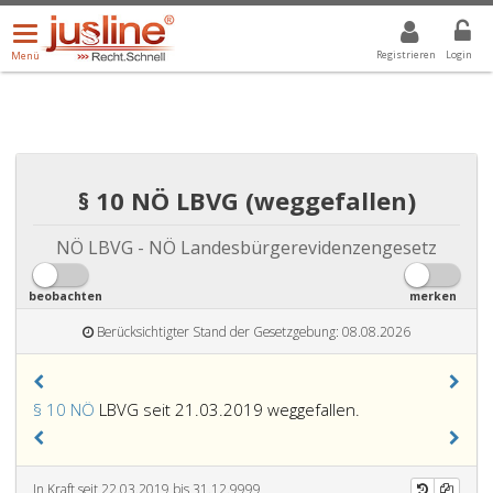
Menü
DROPDOWN: GEWÄHLTER WERT IST ALLE
ALLE
öffnen/schließen
Registrieren
Login
Menü
§ 10 NÖ LBVG (weggefallen)
NÖ LBVG - NÖ Landesbürgerevidenzengesetz
beobachten
merken
Berücksichtigter Stand der Gesetzgebung: 08.08.2026
§ 10 NÖ
LBVG seit 21.03.2019 weggefallen.
In Kraft seit 22.03.2019 bis 31.12.9999