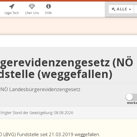
DR
ALLE
Legal.Tech
Über Uns
Hilfe
gerevidenzengesetz (NÖ
stelle (weggefallen)
 NÖ Landesbürgerevidenzengesetz
merk
chtigter Stand der Gesetzgebung: 08.08.2026
LBVG) Fundstelle seit 21.03.2019 weggefallen.