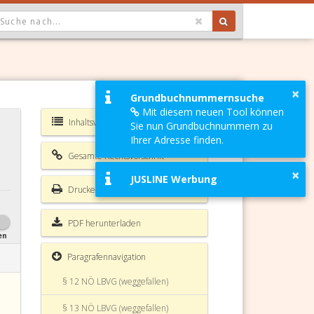
OPDOWN: GEWÄHLTER WERT IST ALLE
×
§ 5 NÖ LBVG (weggefallen)
Grundbuchnummernsuche
Mit diesem neuen Tool können
§ 6 NÖ LBVG (weggefallen)
Inhaltsverzeichnis NÖ LBVG
Sie nun Grundbuchnummern zu
Ihrer Adresse finden.
§ 7 NÖ LBVG (weggefallen)
Gesamte Rechtsvorschrift
×
§ 8 NÖ LBVG (weggefallen)
JUSLINE Werbung
Drucken
§ 9 NÖ LBVG (weggefallen)
PDF herunterladen
§ 10 NÖ LBVG (weggefallen)
en
§ 11 NÖ LBVG (weggefallen)
Paragrafennavigation
§ 12 NÖ LBVG (weggefallen)
§ 13 NÖ LBVG (weggefallen)