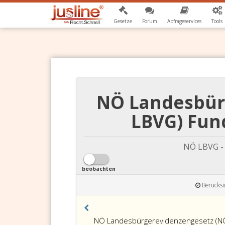
Gesetze
Forum
Abfrageservices
Tools
NÖ Landesbür
LBVG) Fund
NÖ LBVG -
beobachten
Berücksi
NÖ Landesbürgerevidenzengesetz (NÖ 