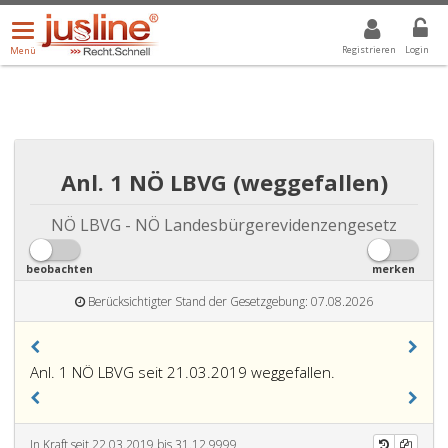
Menü
DROPDOWN: GEWÄHLTER WERT IST ALLE
ALLE
öffnen/schließen
Registrieren
Login
Menü
Anl. 1 NÖ LBVG (weggefallen)
NÖ LBVG - NÖ Landesbürgerevidenzengesetz
beobachten
merken
Berücksichtigter Stand der Gesetzgebung: 07.08.2026
Anl. 1 NÖ LBVG seit 21.03.2019 weggefallen.
In Kraft seit 22.03.2019 bis 31.12.9999