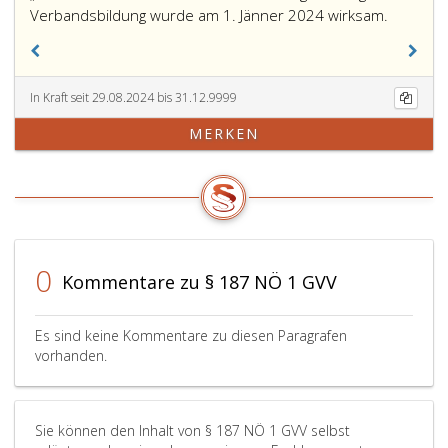
Die
Verbandsbildung wurde am 1. Jänner 2024 wirksam.
von
den
Gemein
In Kraft seit 29.08.2024 bis 31.12.9999
Gresten
und
MERKEN
Gresten
Land
beschlo
Bildung
des
Gemeind
0
„Wasser
Kommentare zu § 187 NÖ 1 GVV
Gresten
wird
Es sind keine Kommentare zu diesen Paragrafen
genehmig
vorhanden.
Die
Verband
wurde
Sie können den Inhalt von § 187 NÖ 1 GVV selbst
am