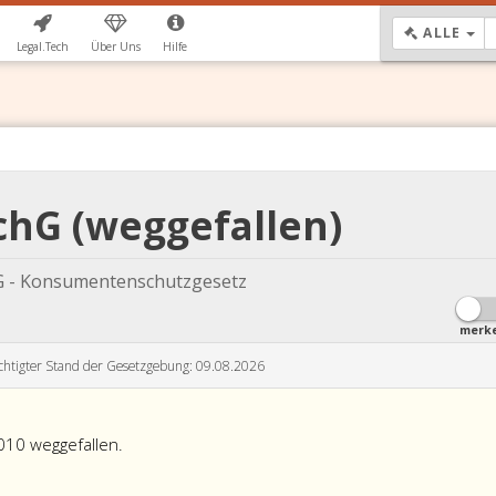
DR
ALLE
Legal.Tech
Über Uns
Hilfe
chG (weggefallen)
G - Konsumentenschutzgesetz
merk
chtigter Stand der Gesetzgebung: 09.08.2026
010 weggefallen.