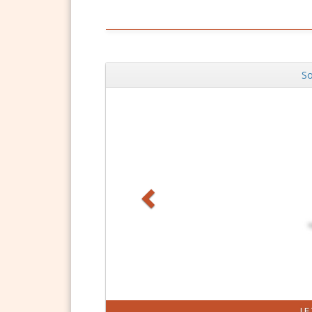
So
Zurück
J