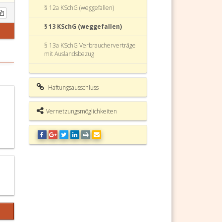
§ 12a KSchG (weggefallen)
§ 13 KSchG (weggefallen)
§ 13a KSchG Verbraucherverträge
mit Auslandsbezug
§ 14 KSchG Gerichtsstand
Haftungsausschluss
§ 15 KSchG Verträge über
wiederkehrende Leistungen
Vernetzungsmöglichkeiten
§ 16 KSchG (weggefallen)
§ 17 KSchG (weggefallen)
§ 18 KSchG (weggefallen)
§ 19 KSchG (weggefallen)
§ 20 KSchG (weggefallen)
§ 21 KSchG (weggefallen)