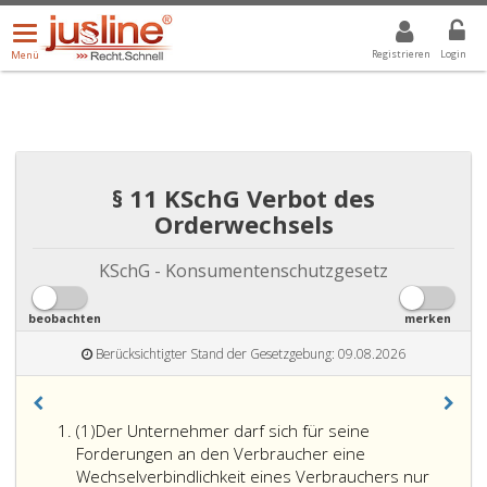
Menü
DROPDOWN: GEWÄHLTER WERT IST ALLE
ALLE
öffnen/schließen
Registrieren
Login
Menü
§ 11 KSchG Verbot des
Orderwechsels
KSchG - Konsumentenschutzgesetz
beobachten
merken
Berücksichtigter Stand der Gesetzgebung: 09.08.2026
Absatz
(1)
Der Unternehmer darf sich für seine
eins
Forderungen an den Verbraucher eine
Wechselverbindlichkeit eines Verbrauchers nur