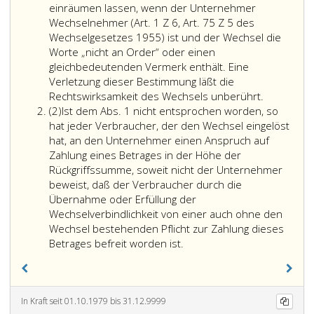
einräumen lassen, wenn der Unternehmer
Wechselnehmer (Art. 1 Z 6, Art. 75 Z 5 des
Wechselgesetzes 1955) ist und der Wechsel die
Worte „nicht an Order“ oder einen
gleichbedeutenden Vermerk enthält. Eine
Verletzung dieser Bestimmung läßt die
Der
Rechtswirksamkeit des Wechsels unberührt.
Absatz
Unterneh
(2)
Ist dem Abs. 1 nicht entsprochen worden, so
2
darf
hat jeder Verbraucher, der den Wechsel eingelöst
sich
hat, an den Unternehmer einen Anspruch auf
für
Zahlung eines Betrages in der Höhe der
seine
Rückgriffssumme, soweit nicht der Unternehmer
Forderung
beweist, daß der Verbraucher durch die
an
Übernahme oder Erfüllung der
den
Wechselverbindlichkeit von einer auch ohne den
Verbrauch
Wechsel bestehenden Pflicht zur Zahlung dieses
Ist
eine
Betrages befreit worden ist.
dem
Wechselver
Absatz
eines
eins,
Verbrauch
nicht
nur
In Kraft seit 01.10.1979 bis 31.12.9999