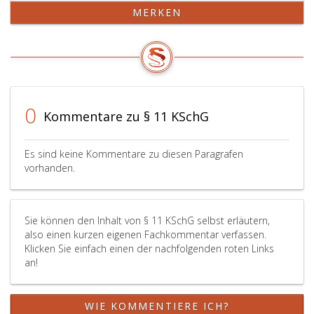
entsprochen
einräume
MERKEN
worden,
lassen,
so
wenn
hat
der
jeder
Unterneh
Verbraucher,
Wechseln
der
(Artikel
den
eins,
0
Kommentare zu § 11 KSchG
Wechsel
Ziffer
eingelöst
6,,
hat,
Artikel
Es sind keine Kommentare zu diesen Paragrafen
an
75,
vorhanden.
den
Ziffer
Unternehmer
5,
einen
des
Sie können den Inhalt von § 11 KSchG selbst erläutern,
Anspruch
Wechselge
also einen kurzen eigenen Fachkommentar verfassen.
auf
ist
Klicken Sie einfach einen der nachfolgenden roten Links
Zahlung
und
an!
eines
der
Betrages
Wechsel
in
die
WIE KOMMENTIERE ICH?
der
Worte