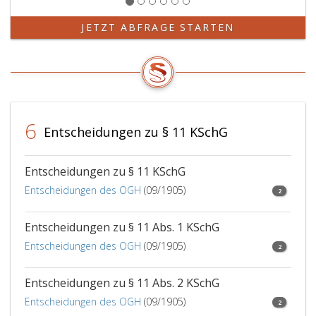
ohne
den
JETZT ABFRAGE STARTEN
Wechsel
bestehenden
Pflicht
zur
Zahlung
dieses
6
Betrages
Entscheidungen zu § 11 KSchG
befreit
worden
ist.
Entscheidungen zu § 11 KSchG
Entscheidungen des OGH
(09/1905)
2
Entscheidungen zu § 11 Abs. 1 KSchG
Entscheidungen des OGH
(09/1905)
2
Entscheidungen zu § 11 Abs. 2 KSchG
Entscheidungen des OGH
(09/1905)
2