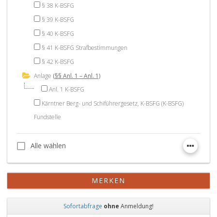
§ 38 K-BSFG
§ 39 K-BSFG
§ 40 K-BSFG
§ 41 K-BSFG Strafbestimmungen
§ 42 K-BSFG
Anlage
(§§ Anl. 1 – Anl. 1)
Anl. 1 K-BSFG
Kärntner Berg- und Schiführergesetz, K-BSFG (K-BSFG)
Fundstelle
Alle wählen
Alle wählen
MERKEN
Sofortabfrage
ohne
Anmeldung!