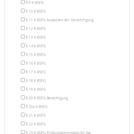
§ 9 K-BSFG
§ 10 K-BSFG
§ 11 K-BSFG Aussetzen der Genehmigung
§ 12 K-BSFG
§ 13 K-BSFG
§ 14 K-BSFG
§ 15 K-BSFG
§ 16 K-BSFG
§ 17 K-BSFG
§ 18 K-BSFG
§ 19 K-BSFG
§ 20 K-BSFG Berechtigung
§ 20a K-BSFG
§ 21 K-BSFG
§ 22 K-BSFG
§ 23 K-BSFG Prüfungskommission für die