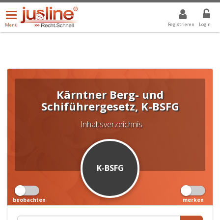
Menü
DROPDOWN: GEWÄHLTER WERT IST ALLE
ALLE
öffnen/schließen
Registrieren
Login
Menü
Kärntner Berg- und
Schiführergesetz, K-BSFG
Inhaltsverzeichnis
K-BSFG
beobachten
merken