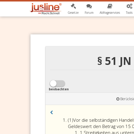
Gesetze
Forum
Abfrageservices
Tools
§ 51 J
beobachten
Berücksi
Absatz
(1)
Vor die selbständigen Handel
eins
Geldeswert den Betrag von 15 0
Ziffer
1.
Streitigkeiten aus unt