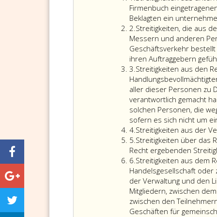
eins
Firmenbuch eingetragenen
Beklagten ein unternehme
Ziffer
2.
Streitigkeiten, die aus
2
Messern und anderen Pers
Geschäftsverkehr bestellt
ihren Auftraggebern gefüh
Ziffer
3.
Streitigkeiten aus den 
3
Handlungsbevollmächtigte
aller dieser Personen zu 
verantwortlich gemacht h
solchen Personen, die we
sofern es sich nicht um e
Ziffer
4.
Streitigkeiten aus der 
4
Ziffer
5.
Streitigkeiten über das
5
Recht ergebenden Streitig
Ziffer
6.
Streitigkeiten aus dem R
6
Handelsgesellschaft oder 
der Verwaltung und den Li
Mitgliedern, zwischen dem
zwischen den Teilnehmer
Geschäften für gemeinscha