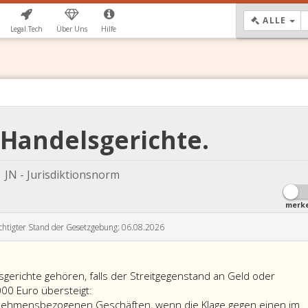
DR
ALLE
Legal.Tech
Über Uns
Hilfe
N Handelsgerichte.
JN - Jurisdiktionsnorm
merk
chtigter Stand der Gesetzgebung: 06.08.2026
sgerichte gehören, falls der Streitgegenstand an Geld oder
00 Euro übersteigt:
ernehmensbezogenen Geschäften, wenn die Klage gegen einen im