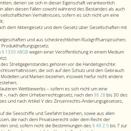
ritten, denen sie sich in dieser Eigenschaft verantwortlich
n allen diesen Fällen sowohl während des Bestandes als auch
ellschaftlichen Verhältnisses, sofern es sich nicht um eine
t;
 nach dem Aktiengesetz und dem Gesetz über Gesellschaften mit
selgeschäften und aus scheckrechtlichen Rückgriffsansprüchen;
m Produkthaftungsgesetz;
m
§ 1330 ABGB
wegen einer Veröffentlichung in einem Medium
Streitigkeiten
tz).
nach
des Streitgegenstandes gehören vor die Handelsgerichte:
dem
Rechtsverhältnissen, die sich auf den Schutz und den Gebrauch
Paragraph
 Modellen und Marken beziehen, insoweit hiefür nicht andere
1330,
bestehen;
ABGB
nlauteren Wettbewerbs – sofern es sich nicht um eine
wegen
lt –, nach dem Urheberrechtsgesetz, nach den
§§ 28
bis 30 des
einer
s und nach Artikel V des Zinsenrechts-Änderungsgesetzes,
igkeiten
Veröffentlichung
n
in
h auf die Seeschiffe und Seefahrt beziehen, sowie aus allen
teren
einem
issen, die nach dem Privatseerecht oder dem Recht der
bewerbs
Medium
eilen sind, sofern nicht die Bestimmungen des
§ 49 Z 5
bis 7 zur