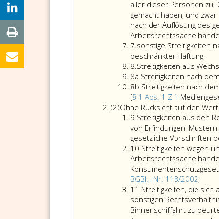
aller dieser Personen zu D
gemacht haben, und zwar i
nach der Auflösung des ges
Arbeitsrechtssache handel
Ziffer
7.
sonstige Streitigkeiten
7
beschränkter Haftung;
Ziffer
8.
Streitigkeiten aus Wech
8
Ziffer
8a.
Streitigkeiten nach de
8
Ziffer
8b.
Streitigkeiten nach de
a
8
(
§ 1 Abs. 1 Z 1
Mediengese
Absatz
b
(2)
Ohne Rücksicht auf den Wert 
2
Ziffer
9.
Streitigkeiten aus den 
9
von Erfindungen, Mustern,
gesetzliche Vorschriften 
Ziffer
10.
Streitigkeiten wegen u
10
Arbeitsrechtssache hande
Konsumentenschutzgesetze
Streit
BGBl. I Nr. 118/2002
;
Ziffer
wege
11.
Streitigkeiten, die sic
11
unlau
sonstigen Rechtsverhältn
Wett
Binnenschiffahrt zu beurt