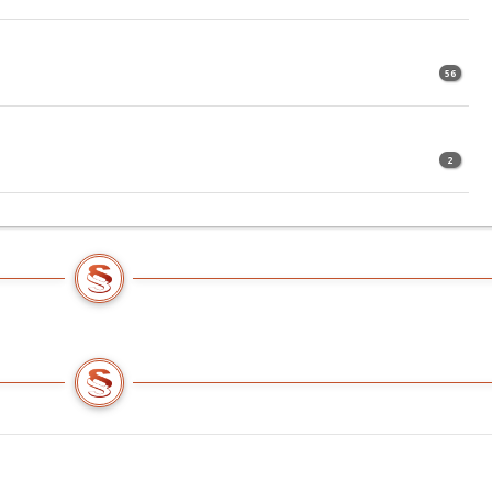
N
56
N
2