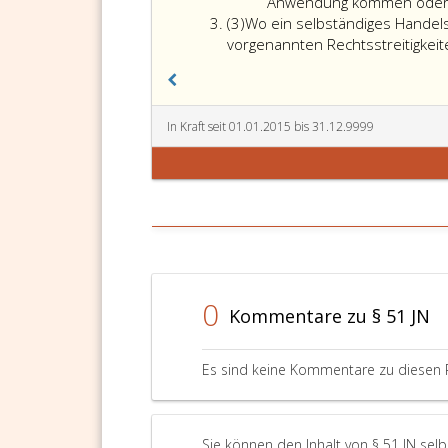
–
Anwendung kommen oder hi
Absatz
sofer
(3)
Wo ein selbständiges Handelsg
3
es
vorgenannten Rechtsstreitigkei
sich
nicht
um
eine
In Kraft seit 01.01.2015 bis 31.12.9999
Arbei
hande
–,
nach
dem
Urheb
nach
den
0
Kommentare zu § 51 JN
Para
28
bis
Es sind keine Kommentare zu diesen 
30
des
Kons
und
Sie können den Inhalt von § 51 JN sel