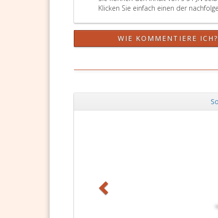
nach
Klicken Sie einfach einen der nachfolg
Artik
fünf
des
WIE KOMMENTIERE ICH
Zinse
Änder
BGBl.
eins
Nr. 1
So
Zurück
DSGVO Vorlagen
11,90 €