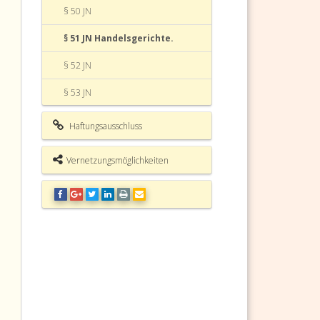
§ 50 JN
§ 51 JN Handelsgerichte.
§ 52 JN
§ 53 JN
§ 54 JN
Haftungsausschluss
§ 55 JN
Vernetzungsmöglichkeiten
§ 56 JN
§ 57 JN
§ 58 JN
§ 59 JN
§ 59a JN
§ 60 JN