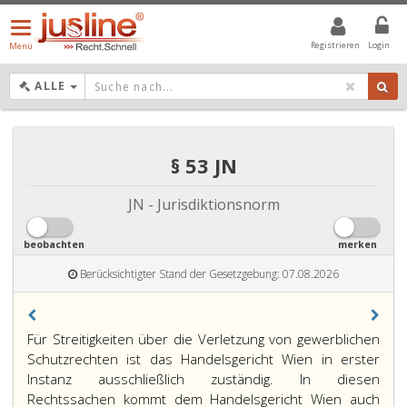
Menü
öffnen/schließen
Registrieren
Login
Menü
DROPDOWN: GEWÄHLTER WERT IST ALLE
ALLE
§ 53 JN
JN - Jurisdiktionsnorm
beobachten
merken
Berücksichtigter Stand der Gesetzgebung: 07.08.2026
Paragraph
Für Streitigkeiten über die Verletzung von gewerblichen
53,
Schutzrechten ist das Handelsgericht Wien in erster
Instanz ausschließlich zuständig. In diesen
Rechtssachen kommt dem Handelsgericht Wien auch