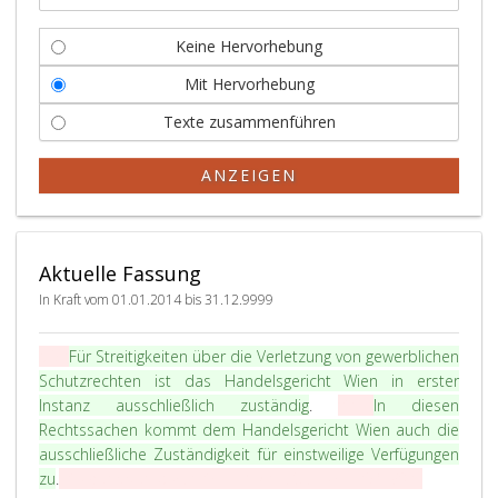
Keine Hervorhebung
Mit Hervorhebung
Texte zusammenführen
ANZEIGEN
Aktuelle Fassung
In Kraft vom 01.01.2014 bis 31.12.9999
P
§ 53
Für Streitigkeiten über die Verletzung von gewerblichen
a
Schutzrechten ist das Handelsgericht Wien in erster
r
Instanz ausschließlich zuständig
.
(Anm
In diesen
a
Rechtssachen kommt dem Handelsgericht Wien auch die
g
ausschließliche Zuständigkeit für einstweilige Verfügungen
r
zu
.
: Aufgehoben durch Art. II Z 23,
BGBl. Nr. 135/1983
.)
a