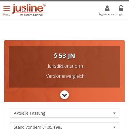
Menü
DROPDOWN: GEWÄHLTER WERT IST ALLE
ALLE
öffnen/schließen
Registrieren
Login
Menü
§ 53 JN
Jurisdiktionsnorm
Versionenvergleich