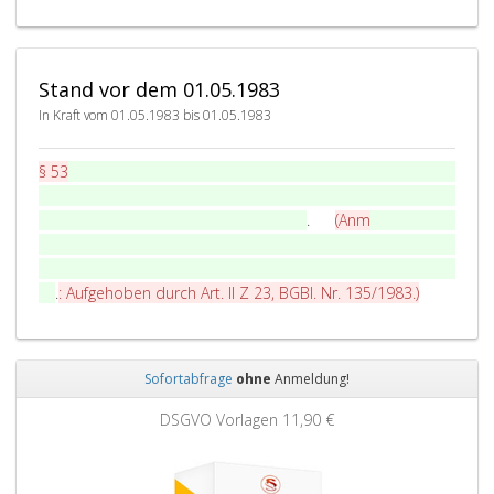
p
h
5
3
Stand vor dem 01.05.1983
,
In Kraft vom 01.05.1983 bis 01.05.1983
P
§ 53
Für Streitigkeiten über die Verletzung von gewerblichen
a
Schutzrechten ist das Handelsgericht Wien in erster
r
Instanz ausschließlich zuständig
.
(Anm
In diesen
a
Rechtssachen kommt dem Handelsgericht Wien auch die
g
ausschließliche Zuständigkeit für einstweilige Verfügungen
r
zu
.
: Aufgehoben durch Art. II Z 23,
BGBl. Nr. 135/1983
.)
a
p
h
5
Sofortabfrage
ohne
Anmeldung!
3
Zurück
Weit
,
DSGVO Vorlagen
11,90 €