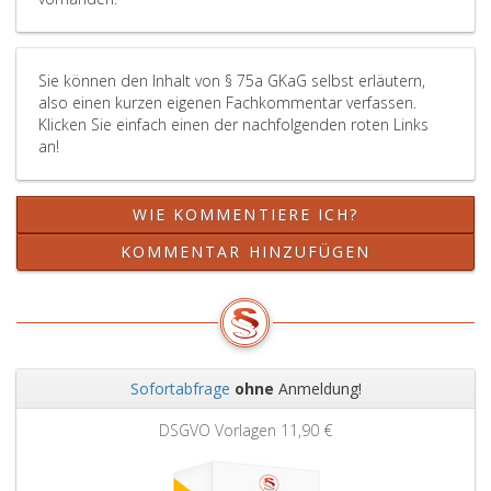
aus
Informationsfreiheits-
Paragraph
des
der
2024,
Anpassungsgesetzes,
8,
Bundesg
Kund
treten
Bundesgesetzblatt
Absatz
Bundesge
folge
Sie können den Inhalt von § 75a GKaG selbst erläutern,
mit
Teil
5,,
Teil
Tag
also einen kurzen eigenen Fachkommentar verfassen.
dem
eins,
Paragraph
eins,
in
Klicken Sie einfach einen der nachfolgenden roten Links
der
Nr. 50
11,
Nr. 128
Kraft.
an!
Kundmachung
aus
Absatz
aus
folgenden
2025,,
eins,,
2021,
Tag
treten
3
treten
WIE KOMMENTIERE ICH?
in
mit
und
mit
Kraft.
1. September 2025
4,
dem
KOMMENTAR HINZUFÜGEN
in
Paragraph
der
Kraft.
12,
Kundmac
Absatz
folgende
eins,,
Tag
Paragraph
in
13,
Kraft.
Sofortabfrage
ohne
Anmeldung!
Absatz
Zurück
Weit
eins,,
DSGVO Vorlagen
11,90 €
Paragraph
14,