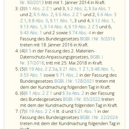
2
Absatz
Paragraph
Nr. 80/2013
tritt mit 1. Jänner 2014 in Kraft.
Absatz
2,
44,
(3)
§ 1 Abs. 2 Z 1
und 3,
§ 2 Abs. 2
,
§ 3a Abs. 1
3
Ziffer
in
und 2,
§ 5 Abs. 2
,
§ 6 Abs. 2 Z 1
und 2,
§ 6 Abs. 3
5
der
Z 1
,
§ 8 Abs. 5
,
§ 11 Abs. 1
, 3 und 4,
§ 12 Abs. 1
,
und
Fassung
§ 13 Abs. 1
,
§ 14 Abs. 4
,
§ 19 Abs. 2 Z 5
und 6,
6
des
§ 43 Abs. 1
und 2 sowie
§ 74 Abs. 4
in der
sowie
Bundesges
Fassung des Bundesgesetzes
BGBl. I Nr. 9/2016
Paragraph
Paragraph
Bundesgese
treten mit 18. Jänner 2016 in Kraft.
Absatz
19,
eins,
Teil
(4)
§ 5
in der Fassung des 2. Materien-
4
Absatz
Absatz
eins,
Datenschutz-Anpassungsgesetzes,
BGBl. I
3,
2,
Paragraph
Nr. 80
Nr. 37/2018
, tritt mit 25. Mai 2018 in Kraft.
Absatz
in
Ziffer
5,
aus
(5)
§ 19 Abs. 2 Z 3a
,
§ 21 Abs. 1 Z 1
,
§ 48 Abs. 1
,
5
der
eins
in
2013,
§ 53 Abs. 1
sowie
§ 71 Abs. 2
in der Fassung des
Fassung
und
der
tritt
Bundesgesetzes
BGBl. I Nr. 128/2021
treten mit
des
3,
Fassung
mit
Paragrap
dem der Kundmachung folgenden Tag in Kraft.
Absatz
Bundesgesetzes,
Paragraph
des
1. Jänner
19,
(6)
§ 1 Abs. 2 Z 1
und
§ 3a Abs. 2
in der Fassung
6
Bundesgesetzblatt
2,
2. Materien-
2014
Absatz
des Bundesgesetzes
BGBl. I Nr. 65/2022
treten
Teil
Absatz
Datenschutz-
in
2,
Parag
mit dem der Kundmachung folgenden Tag in Kraft.
Absatz
eins,
2,,
Anpassungsg
Kraft.
Ziffer
eins,
(7)
§ 19 Abs. 2 Z 4
lit. d und
§ 21 Abs. 1
in der
7
Nr. 5
Paragraph
Bundesgesetz
3
Absat
Fassung des Bundesgesetzes
BGBl. I Nr. 22/2024
aus
3
Teil
a,,
2,
treten mit dem der Kundmachung folgenden Tag in