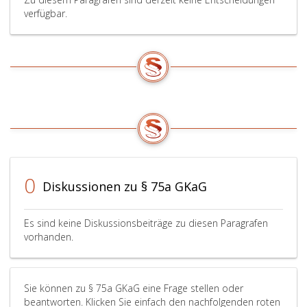
in
verfügbar.
der
Fassung
des
Bundesgesetzes
Bundesgesetzblatt
Teil
eins,
Nr. 9
aus
2016,
treten
mit
0
Diskussionen zu § 75a GKaG
18. Jänner
2016
in
Es sind keine Diskussionsbeiträge zu diesen Paragrafen
Kraft.
vorhanden.
Sie können zu § 75a GKaG eine Frage stellen oder
beantworten. Klicken Sie einfach den nachfolgenden roten