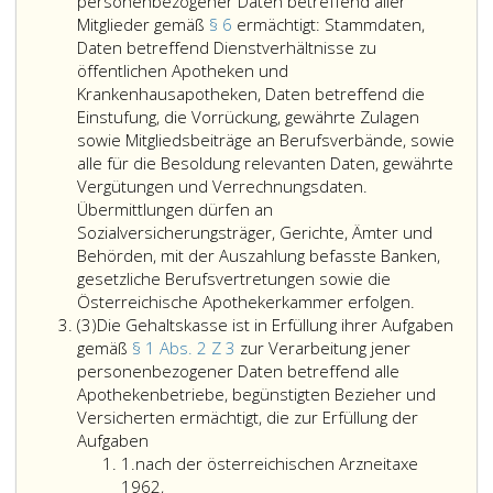
im
personenbezogener Daten betreffend aller
Sinne
Mitglieder gemäß
§ 6
ermächtigt: Stammdaten,
der
Daten betreffend Dienstverhältnisse zu
Veror
öffentlichen Apotheken und
(EU)
Krankenhausapotheken, Daten betreffend die
2016/
Einstufung, die Vorrückung, gewährte Zulagen
des
sowie Mitgliedsbeiträge an Berufsverbände, sowie
Europ
alle für die Besoldung relevanten Daten, gewährte
Parla
Vergütungen und Verrechnungsdaten.
und
Übermittlungen dürfen an
des
Sozialversicherungsträger, Gerichte, Ämter und
Rates
Behörden, mit der Auszahlung befasste Banken,
zum
gesetzliche Berufsvertretungen sowie die
Die
Schut
Österreichische Apothekerkammer erfolgen.
Absatz
Gehaltska
natürl
(3)
Die Gehaltskasse ist in Erfüllung ihrer Aufgaben
3
ist
Perso
gemäß
§ 1 Abs. 2 Z 3
zur Verarbeitung jener
in
bei
personenbezogener Daten betreffend alle
Erfüllung
der
Apothekenbetriebe, begünstigten Bezieher und
ihrer
Verar
Versicherten ermächtigt, die zur Erfüllung der
Die
Aufgaben
perso
Aufgaben
Ziffer
Gehaltskasse
gemäß
Daten,
1.
nach der österreichischen Arzneitaxe
eins
ist
Paragraph
zum
1962,