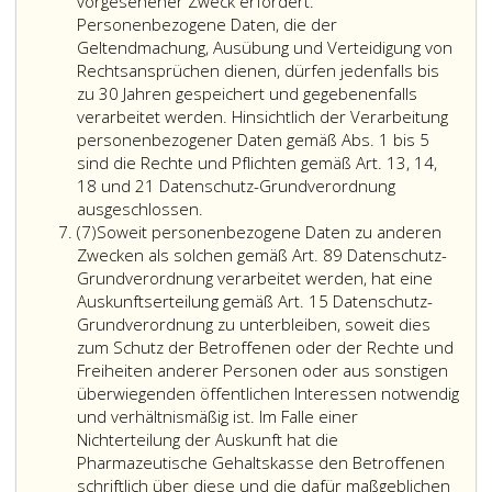
personenbezogener
Erfüllung
Besoldung
Im
vorgesehener Zweck erfordert.
Daten
ihrer
relevante
Rahm
Personenbezogene Daten, die der
betreffend
Aufgaben
Daten,
der
Geltendmachung, Ausübung und Verteidigung von
stellensuchende
gemäß
gewährte
Verwa
Rechtsansprüchen dienen, dürfen jedenfalls bis
Mitglieder
Paragraph
Vergütung
mit
zu 30 Jahren gespeichert und gegebenenfalls
und
eins,
und
der
verarbeitet werden. Hinsichtlich der Verarbeitung
vorgemerkte
Absatz
Verrechnu
Öster
personenbezogener Daten gemäß Abs. 1 bis 5
Apothekenbetriebe
2,
Übermittl
Apoth
sind die Rechte und Pflichten gemäß Art. 13, 14,
ermächtigt:
Ziffer
dürfen
gemä
18 und 21 Datenschutz-Grundverordnung
Stammdaten,
Die
5,
an
Parag
ausgeschlossen.
Absatz
Vermittlungswünsche
gemäß
zur
Sozialvers
66,
(7)
Soweit personenbezogene Daten zu anderen
7
und
Absatz
Verarbeitung
Gerichte,
Absat
Zwecken als solchen gemäß Art. 89 Datenschutz-
bisherige
eins
folgender
Ämter
3,
Grundverordnung verarbeitet werden, hat eine
Vormerkungen.
bis
personenbez
und
ist
Auskunftserteilung gemäß Art. 15 Datenschutz-
Übermittlungen
5
Daten
Behörden,
die
Grundverordnung zu unterbleiben, soweit dies
dürfen
verarbeiteten
betreffend
mit
Gehal
zum Schutz der Betroffenen oder der Rechte und
an
personenbezogenen
alle
der
auch
Freiheiten anderer Personen oder aus sonstigen
stellensuchende
Daten
Bezieher
Auszahlun
ermäch
überwiegenden öffentlichen Interessen notwendig
Mitglieder,
dürfen
von
befasste
jene
und verhältnismäßig ist. Im Falle einer
vorgemerkte
so
Leistungen
Banken,
perso
Nichterteilung der Auskunft hat die
Apothekenbetriebe,
lange
aus
gesetzlich
Daten
Pharmazeutische Gehaltskasse den Betroffenen
das
gespeichert
dem
Berufsver
zu
schriftlich über diese und die dafür maßgeblichen