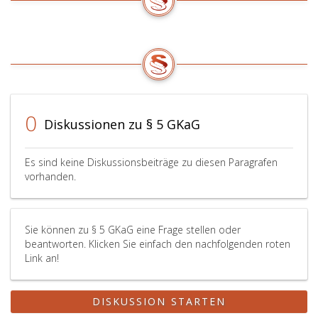
diesem
Zwecke
Absatz
unmögli
genannten
mache
Zwecken
oder
zuwiderlaufen.
ernstha
Diesfalls
beeintr
sind
würden
die
Sofern
0
Diskussionen zu § 5 GKaG
für
es
die
der
Nichterteilung
Erreich
Es sind keine Diskussionsbeiträge zu diesen Paragrafen
der
der
vorhanden.
Auskunft
Zwecke
maßgeblichen
gemäß
Gründe
Artikel
mit
89,
Sie können zu § 5 GKaG eine Frage stellen oder
Aktenvermerk
Datensc
beantworten. Klicken Sie einfach den nachfolgenden roten
Link an!
festzuhalten.
Grundv
nicht
zuwiderl
DISKUSSION STARTEN
sind