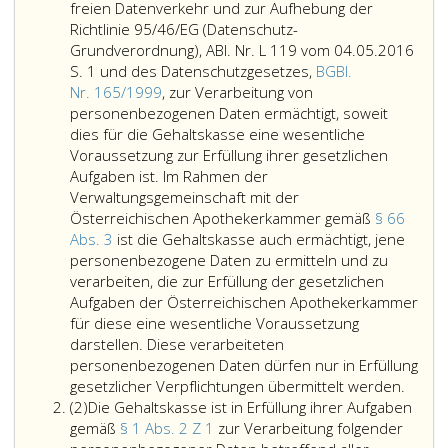
freien Datenverkehr und zur Aufhebung der
Richtlinie 95/46/EG (Datenschutz-
Grundverordnung), ABl. Nr. L 119 vom 04.05.2016
S. 1 und des Datenschutzgesetzes,
BGBl.
Nr. 165/1999
, zur Verarbeitung von
personenbezogenen Daten ermächtigt, soweit
dies für die Gehaltskasse eine wesentliche
Voraussetzung zur Erfüllung ihrer gesetzlichen
Aufgaben ist. Im Rahmen der
Verwaltungsgemeinschaft mit der
Österreichischen Apothekerkammer gemäß
§ 66
Abs. 3
ist die Gehaltskasse auch ermächtigt, jene
personenbezogene Daten zu ermitteln und zu
verarbeiten, die zur Erfüllung der gesetzlichen
Aufgaben der Österreichischen Apothekerkammer
für diese eine wesentliche Voraussetzung
darstellen. Diese verarbeiteten
personenbezogenen Daten dürfen nur in Erfüllung
Die
gesetzlicher Verpflichtungen übermittelt werden.
Absatz
Gehal
(2)
Die Gehaltskasse ist in Erfüllung ihrer Aufgaben
2
ist
gemäß
§ 1 Abs. 2 Z 1
zur Verarbeitung folgender