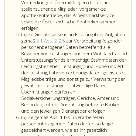
und
zu
1999,,
Vormerkungen. Übermittlungen dürfen an
Versicherten
öffentlich
zur
stellensuchende Mitglieder, vorgemerkte
ermächtigt,
Apotheke
Verar
Apothekenbetriebe, das Arbeitsmarktservice
die
und
von
sowie die Österreichische Apothekerkammer
Die
zur
Krankenha
perso
erfolgen.
Absatz
Gehaltskasse
Erfüllung
Daten
Daten
(5)
Die Gehaltskasse ist in Erfüllung ihrer Aufgaben
5
ist
der
betreffen
ermäch
gemäß
§ 1 Abs. 2 Z 5
zur Verarbeitung folgender
in
Aufgaben
die
sowei
personenbezogener Daten betreffend alle
Erfüllung
Einstufung
dies
Bezieher von Leistungen aus dem Wohlfahrts- und
ihrer
die
für
Unterstützungsfonds ermächtigt: Stammdaten der
Aufgaben
Vorrückun
die
Leistungsbezieher, Leistungsgrund, Höhe und Art
gemäß
gewährte
Gehal
der Leistung, Lohnverrechnungsdaten, geleistete
Paragraph
Zulagen
eine
Mitgliedsbeiträge und sonstige zur Verwaltung der
eins,
sowie
wesen
gewährten Leistungen notwendige Daten.
Absatz
Mitgliedsb
Vorau
Übermittlungen dürfen an
2,
an
zur
Sozialversicherungsträger, Gerichte, Ämter und
Ziffer
Berufsver
Erfüll
Behörden, mit der Auszahlung befasste Banken
4,
Die
sowie
ihrer
und den jeweiligen Dienstgeber erfolgen.
Absatz
zur
Gehaltskasse
alle
gesetz
(6)
Die gemäß Abs. 1 bis 5 verarbeiteten
6
Verarbeitung
ist
für
Aufga
personenbezogenen Daten dürfen so lange
folgender
in
die
ist.
gespeichert werden, wie es ihr gesetzlich