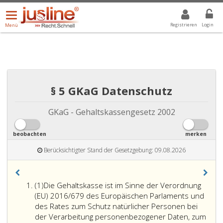
Menü
DROPDOWN: GEWÄHLTER WERT IST ALLE
ALLE
öffnen/schließen
Registrieren
Login
Menü
§ 5 GKaG Datenschutz
GKaG - Gehaltskassengesetz 2002
beobachten
merken
Berücksichtigter Stand der Gesetzgebung: 09.08.2026
Absatz
(1)
Die Gehaltskasse ist im Sinne der Verordnung
eins
(EU) 2016/679 des Europäischen Parlaments und
des Rates zum Schutz natürlicher Personen bei
der Verarbeitung personenbezogener Daten, zum