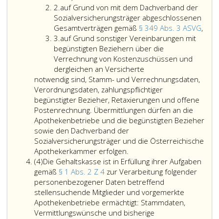
Ziffer
in
eins,
freien
2.
auf Grund von mit dem Dachverband der
2
Erfüllung
Absatz
Daten
Sozialversicherungsträger abgeschlossenen
ihrer
2,
und
auf
Gesamtverträgen gemäß
§ 349 Abs. 3 ASVG
,
Ziffer
Aufgaben
Ziffer
zur
Gru
3.
auf Grund sonstiger Vereinbarungen mit
3
gemäß
eins,
Aufhe
von
begünstigten Beziehern über die
Paragraph
zur
der
mit
Verrechnung von Kostenzuschüssen und
eins,
Verarbeit
Richtli
dem
dergleichen an Versicherte
Absatz
folgender
95/46
Dach
notwendig sind, Stamm- und Verrechnungsdaten,
2,
personen
(Daten
der
Verordnungsdaten, zahlungspflichtiger
Ziffer
Daten
Grund
Sozi
begünstigter Bezieher, Retaxierungen und offene
3,
betreffen
ABl.
abge
Postenrechnung. Übermittlungen dürfen an die
zur
aller
Nr. L 
Gesa
Apothekenbetriebe und die begünstigten Bezieher
Verarbeitung
Mitglieder
vom
gem
sowie den Dachverband der
jener
gemäß
04.05
Para
Sozialversicherungsträger und die Österreichische
personenbezogener
Paragraph
Sitzun
349,
Apothekerkammer erfolgen.
Absatz
Daten
6,
und
Absa
(4)
Die Gehaltskasse ist in Erfüllung ihrer Aufgaben
4
betreffend
ermächtigt
des
3,
gemäß
§ 1 Abs. 2 Z 4
zur Verarbeitung folgender
alle
Stammdat
Daten
ASVG
personenbezogener Daten betreffend
Apothekenbetriebe,
Daten
Bunde
stellensuchende Mitglieder und vorgemerkte
begünstigten
betreffen
Nr. 16
Apothekenbetriebe ermächtigt: Stammdaten,
Bezieher
Dienstverh
aus
Vermittlungswünsche und bisherige