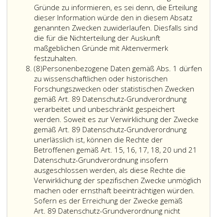
Arbeitsmarktservice
werden,
Wohlfahrts-
sowie
ermitt
Gründe zu informieren, es sei denn, die Erteilung
sowie
wie
und
die
und
dieser Information würde den in diesem Absatz
die
es
Unterstützun
Österreic
zu
genannten Zwecken zuwiderlaufen. Diesfalls sind
Österreichische
ihr
ermächtigt:
Apotheke
verarb
die für die Nichterteilung der Auskunft
Apothekerkammer
gesetzlich
Stammdaten
erfolgen.
die
maßgeblichen Gründe mit Aktenvermerk
erfolgen.
Soweit
vorgesehener
der
zur
festzuhalten.
Absatz
personenbezogene
Zweck
Leistungsbezi
Erfüll
(8)
Personenbezogene Daten gemäß Abs. 1 dürfen
8
Daten
erfordert.
Leistungsgrun
der
zu wissenschaftlichen oder historischen
zu
Personenbezogene
Höhe
gesetz
Forschungszwecken oder statistischen Zwecken
anderen
Daten,
und
Aufga
gemäß Art. 89 Datenschutz-Grundverordnung
Zwecken
die
Art
der
verarbeitet und unbeschränkt gespeichert
als
der
der
Öster
werden. Soweit es zur Verwirklichung der Zwecke
solchen
Geltendmachung,
Leistung,
Apoth
gemäß Art. 89 Datenschutz-Grundverordnung
gemäß
Ausübung
Lohnverrechn
für
unerlässlich ist, können die Rechte der
Artikel
und
geleistete
diese
Betroffenen gemäß Art. 15, 16, 17, 18, 20 und 21
89,
Verteidigung
Mitgliedsbeitr
eine
Datenschutz-Grundverordnung insofern
Datenschutz-
von
und
wesen
ausgeschlossen werden, als diese Rechte die
Grundverordnung
Rechtsansprüchen
sonstige
Vorau
Verwirklichung der spezifischen Zwecke unmöglich
verarbeitet
dienen,
zur
darste
machen oder ernsthaft beeinträchtigen würden.
werden,
dürfen
Verwaltung
Diese
Sofern es der Erreichung der Zwecke gemäß
hat
jedenfalls
der
verarb
Art. 89 Datenschutz-Grundverordnung nicht