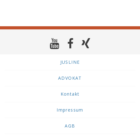
diese
Daten
in
pseudon
Form
weiter
zu
verarbe
JUSLINE
ADVOKAT
Kontakt
Impressum
AGB